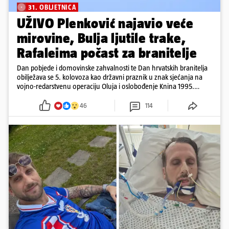
31. OBLJETNICA
UŽIVO Plenković najavio veće
mirovine, Bulja ljutile trake,
Rafaleima počast za branitelje
Dan pobjede i domovinske zahvalnosti te Dan hrvatskih branitelja
obilježava se 5. kolovoza kao državni praznik u znak sjećanja na
vojno-redarstvenu operaciju Oluja i oslobođenje Knina 1995.
godine
46
114