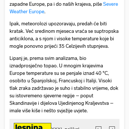
zapadne Europe, pa i do naših krajeva, piše
Severe
Weather Europe
.
Ipak, meteorolozi upozoravaju, predah će biti
kratak. Već sredinom mjeseca vraća se suptropska
anticiklona, a s njom i visoke temperature koje bi
mogle ponovno prijeći 35 Celzijevih stupnjeva.
Lipanj je, prema svim analizama, bio
iznadprosječno topao. U mnogim krajevima
Europe temperature su se penjale iznad 40 °C,
osobito u Španjolskoj, Francuskoj i Italiji. Visoki
tlak zraka zadržavao je suho i stabilno vrijeme, dok
su istovremeno sjeverne regije – poput
Skandinavije i dijelova Ujedinjenog Kraljevstva –
imale više kiše i nešto svježije uvjete.