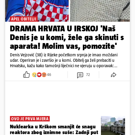
APEL OBITELJI
DRAMA HRVATA U IRSKOJ 'Naš
Denis je u komi, žele ga skinuti s
aparata! Molim vas, pomozite'
Denis Vejzović (38) iz Rijeke početkom srpnja je imao moždani
udar. Operiran je i završio je u komi. Obitelj ga želi prebaciti u
Hrvatsku, kažu kako tamošnji liječnici ne vjeruju u oporavak:
'Imamo 72 sata'
46
72
OVO JE PRVA MJERA
Nuklearka u Krškom smanjit će snagu
reaktora zbog iznimne suše: Zadnji put