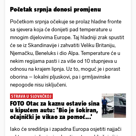
Početak srpnja donosi promjenu
Početkom srpnja očekuje se prolaz hladne fronte
sa sjevera koja će donijeti pad temperature u
mnogim dijelovima Europe. Taj hladniji zrak spustit
će se iz Skandinavije i zahvatiti Veliku Britaniju,
Njemačku, Beneluks i dio Alpa. Temperature će u
nekim regijama pasti i za više od 10 stupnjeva u
odnosu na krajem lipnja. Uz to, moguć je i porast
oborina – lokalni pljuskovi, pa i grmljavinske
nepogode nisu isključeni.
STRAVA U SLOVAČKOJ
FOTO Otac za kaznu ostavio sina
u kipućem autu: 'Bio je šokiran,
očajnički je vikao za pomoć...'
Iako će središnja i zapadna Europa osjetiti najjači