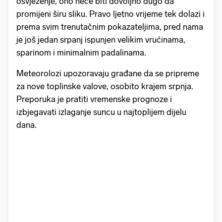
osvježenje, ono neće biti dovoljno dugo da
promijeni širu sliku. Pravo ljetno vrijeme tek dolazi i
prema svim trenutačnim pokazateljima, pred nama
je još jedan srpanj ispunjen velikim vrućinama,
sparinom i minimalnim padalinama.
Meteorolozi upozoravaju građane da se pripreme
za nove toplinske valove, osobito krajem srpnja.
Preporuka je pratiti vremenske prognoze i
izbjegavati izlaganje suncu u najtoplijem dijelu
dana.