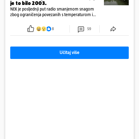
je to bilo 2003.
NEK je posljednji put radio smanjenom snagom
zbog ograničenja povezanih s temperaturom i
protokom rijeke Save 2003. godine, kada je
smanjenje snage bilo potrebno više od 90 dana.
8
59
Učitaj više