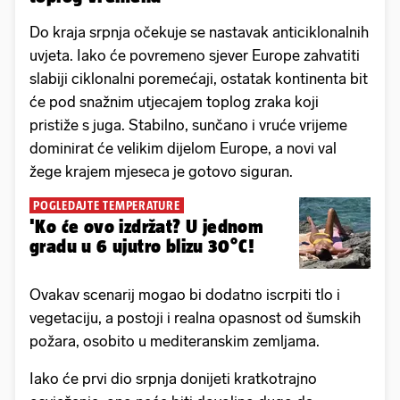
Do kraja srpnja očekuje se nastavak anticiklonalnih
uvjeta. Iako će povremeno sjever Europe zahvatiti
slabiji ciklonalni poremećaji, ostatak kontinenta bit
će pod snažnim utjecajem toplog zraka koji
pristiže s juga. Stabilno, sunčano i vruće vrijeme
dominirat će velikim dijelom Europe, a novi val
žege krajem mjeseca je gotovo siguran.
POGLEDAJTE TEMPERATURE
'Ko će ovo izdržat? U jednom
gradu u 6 ujutro blizu 30°C!
Ovakav scenarij mogao bi dodatno iscrpiti tlo i
vegetaciju, a postoji i realna opasnost od šumskih
požara, osobito u mediteranskim zemljama.
Iako će prvi dio srpnja donijeti kratkotrajno