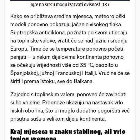
Igre na sreću mogu izazvati ovisnost. 18+
Kako se približava sredina mjeseca, meteorološki
modeli ponovno pokazuju jačanje visokog tlaka.
Suptropska anticiklona, poznata po svom utjecaju
na toplinske valove, vratit će se nad južnu i srednju
Europu. Time će se temperature ponovno početi
penjati – u nekim dijelovima kontinenta ponovno
se očekuju vrijednosti više od 35 °C, osobito u
Španjolskoj, južnoj Francuskoj i Italiji. Vrućine će se
širiti i prema istoku, sve do Balkana.
Zajedno s toplinskim valom, ponovno će zavladati
suho vrijeme. Prognoze ukazuju na nastavak vrlo
niskih oborina, što bi moglo dodatno pogoršati već
prisutnu sušu u velikom dijelu kontinenta.
Kraj mjeseca u znaku stabilnog, ali vrlo
toplog vremena