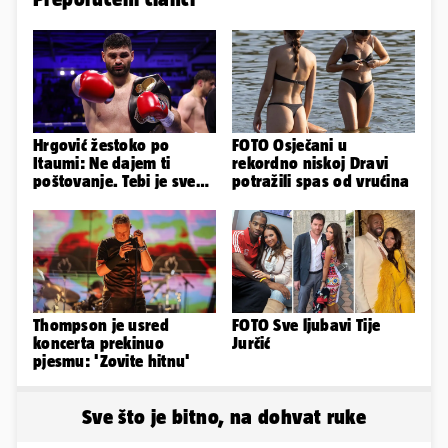
Hrgović žestoko po
FOTO Osječani u
Itaumi: Ne dajem ti
rekordno niskoj Dravi
poštovanje. Tebi je sve
potražili spas od vrućina
na pladnju, za Hrvata ih
'zaboli'
Thompson je usred
FOTO Sve ljubavi Tije
koncerta prekinuo
Jurčić
pjesmu: 'Zovite hitnu'
Sve što je bitno, na dohvat ruke