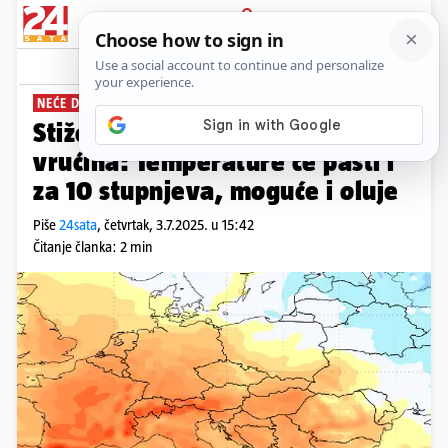
PRIJAVA
News
Komentari
1
NEĆE DUGO POTRAJATI
Stiže kratki predah od velikih
vrućina: Temperature će pasti i
za 10 stupnjeva, moguće i oluje
Piše
24sata
,
četvrtak, 3.7.2025. u 15:42
Čitanje članka: 2 min