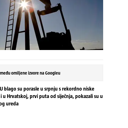
 među omiljene izvore na Googleu
 EU blago su porasle u srpnju s rekordno niske
n i u Hrvatskoj, prvi puta od siječnja, pokazali su u
kog ureda