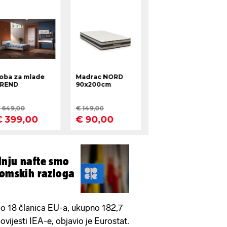
dnju nafte smo
nomskih razloga
ralo 18 članica EU-a, ukupno 182,7
povijesti IEA-e, objavio je Eurostat.