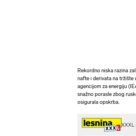
Rekordno niska razina zal
nafte i derivata na tržiš
agencijom za energiju (IEA
snažno porasle zbog ruske 
osigurala opskrba.