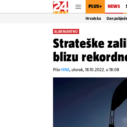
PLUS+
NEWS
Hrvatska
Dan pobjed
ALARMANTNO
Strateške zal
blizu rekordn
Piše
HINA
,
utorak, 18.10.2022. u 18:08