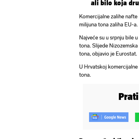
ali bilo koja d
Komercijalne zalihe nafte k
milijuna tona zaliha EU-a.
Najveće su u srpnju bile u
tona. Slijede Nizozemska s 
tona, objavio je Eurostat.
U Hrvatskoj komercijalne s
tona.
Prat