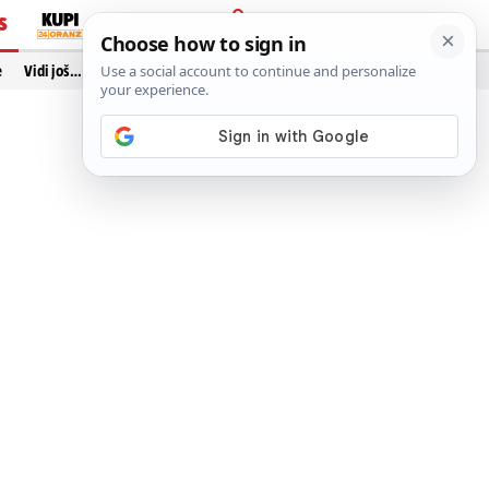
S
PRIJAVA
e
Vidi još…