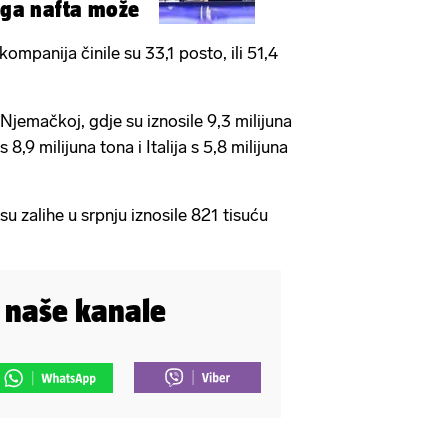
ruga nafta može
ompanija činile su 33,1 posto, ili 51,4
 Njemačkoj, gdje su iznosile 9,3 milijuna
8,9 milijuna tona i Italija s 5,8 milijuna
u zalihe u srpnju iznosile 821 tisuću
i naše kanale