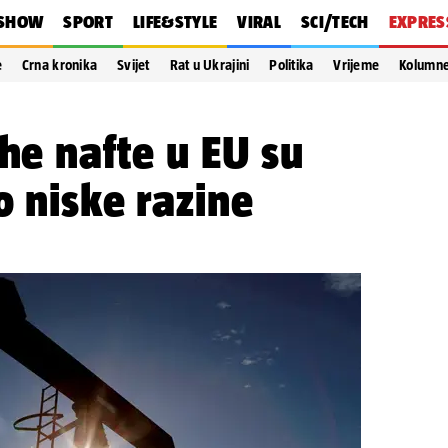
SHOW
SPORT
LIFE&STYLE
VIRAL
SCI/TECH
EXPRES
e
Crna kronika
Svijet
Rat u Ukrajini
Politika
Vrijeme
Kolumn
ihe nafte u EU su
o niske razine