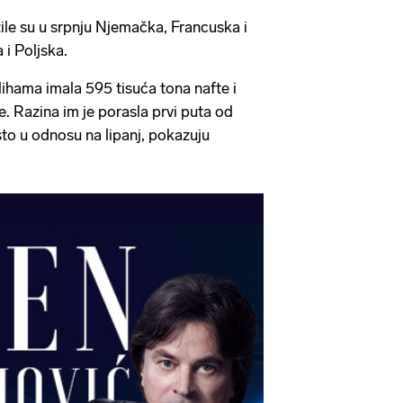
ežile su u srpnju Njemačka, Francuska i
a i Poljska.
lihama imala 595 tisuća tona nafte i
če. Razina im je porasla prvi puta od
sto u odnosu na lipanj, pokazuju