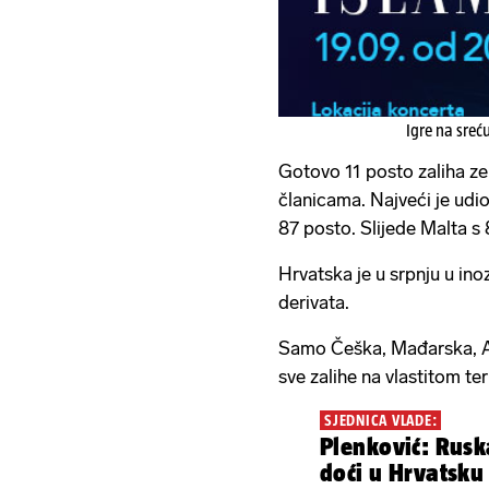
Igre na sreć
Gotovo 11 posto zaliha ze
članicama. Najveći je ud
87 posto. Slijede Malta s 
Hrvatska je u srpnju u ino
derivata.
Samo Češka, Mađarska, Aus
sve zalihe na vlastitom teri
SJEDNICA VLADE:
Plenković: Rusk
doći u Hrvatsku 