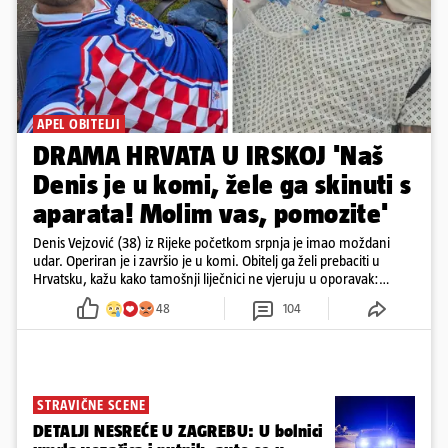
APEL OBITELJI
DRAMA HRVATA U IRSKOJ 'Naš
Denis je u komi, žele ga skinuti s
aparata! Molim vas, pomozite'
Denis Vejzović (38) iz Rijeke početkom srpnja je imao moždani
udar. Operiran je i završio je u komi. Obitelj ga želi prebaciti u
Hrvatsku, kažu kako tamošnji liječnici ne vjeruju u oporavak:
'Imamo 72 sata'
48
104
STRAVIČNE SCENE
DETALJI NESREĆE U ZAGREBU: U bolnici