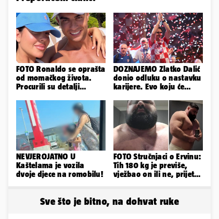
FOTO Ronaldo se oprašta
DOZNAJEMO Zlatko Dalić
od momačkog života.
donio odluku o nastavku
Procurili su detalji
karijere. Evo koju će
glamuroznog vjenčanja
reprezentaciju preuzeti!
NEVJEROJATNO U
FOTO Stručnjaci o Ervinu:
Kaštelama je vozila
Tih 180 kg je previše,
dvoje djece na romobilu!
vježbao on ili ne, prijete
mu mnoge komplikacije
Sve što je bitno, na dohvat ruke