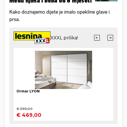
među njima i beba od 6 mjeseci
Kako doznajemo dijete je imalo opekline glave i
prsa.