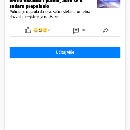
umrla vozačica i putnik, auto se u
sudaru prepolovio
Policija je objavila da je vozačici istekla prometna
dozvola i registracija na Mazdi
23
81
Učitaj više