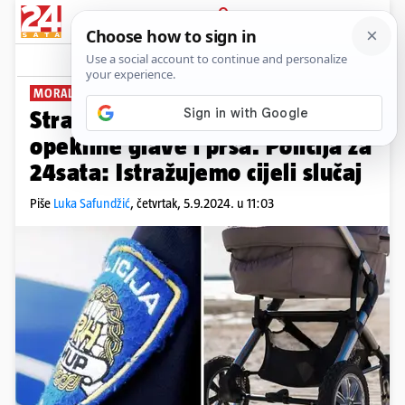
PRIJAVA
News
MORALA HITNO ZA ZAGREB
Strava u Slavoniji! Beba imala
opekline glave i prsa. Policija za
24sata: Istražujemo cijeli slučaj
Piše
Luka Safundžić
,
četvrtak, 5.9.2024. u 11:03