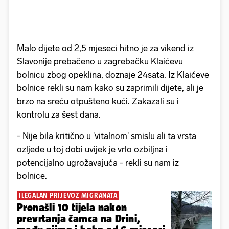
Malo dijete od 2,5 mjeseci hitno je za vikend iz
Slavonije prebačeno u zagrebačku Klaićevu
bolnicu zbog opeklina, doznaje 24sata. Iz Klaićeve
bolnice rekli su nam kako su zaprimili dijete, ali je
brzo na sreću otpušteno kući. Zakazali su i
kontrolu za šest dana.
- Nije bila kritično u 'vitalnom' smislu ali ta vrsta
ozljede u toj dobi uvijek je vrlo ozbiljna i
potencijalno ugrožavajuća - rekli su nam iz
bolnice.
ILEGALAN PRIJEVOZ MIGRANATA
Pronašli 10 tijela nakon
prevrtanja čamca na Drini,