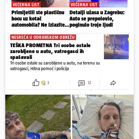
NESREĆA U ODRANSKOM OBREŽU
TEŠKA PROMETNA Tri osobe ostale
zarobljene u autu, vatrogasci ih
spašavali
Tri osobe ostale su zarobljene u autu, na terenu su
vatrogasci, Hitna pomoć i policija
3
12