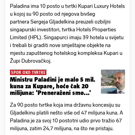
Paladina ima 10 posto u tvrtki Kupari Luxury Hotels
u kojoj su 90 posto od njegova bivšeg
partnera Sergeja Gljadelkina preuzeli ozbiljni
singapurski investitori, tvrtka Hotels Properties
Limited (HPL). Singapurci imaju 39 hotela u svijetu
i trebali bi graditi nove smještajne objekte na
mjestu zapuštenog hotelskog kompleksa Kupari u
Župi Dubrovačkoj.
SPOR OKO TVRTKE
Ministru Paladini je malo 5 mil.
kuna za Kupare, hoće čak 20
milijuna: 'Preneraženi smo...'
Za 90 posto tvrtke koja ima državnu koncesiju su
Gljadelkinu platili nešto više od 47 milijuna kuna. A
Paladina je za svoj 10 postotni udio prvo tražio 67
milijuna, zatim 24,7 milijuna, na što ne pristaju.