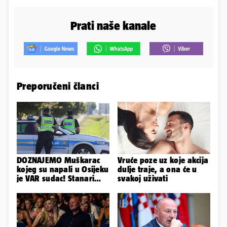
Prati naše kanale
Preporučeni članci
DOZNAJEMO Muškarac
Vruće poze uz koje akcija
kojeg su napali u Osijeku
dulje traje, a ona će u
je VAR sudac! Stanari
svakoj uživati
ulice su ga spasili...