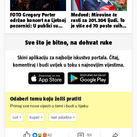
FOTO Gregory Porter
Medved: Mirovine će
održao koncert na Ljetnoj
rasti za 201.304 ljudi. To
pozornici: U publici su
je više od 70 posto svih
bili Mateša i Blanka
branitelja
Sve što je bitno, na dohvat ruke
Skini aplikaciju za najbolje iskustvo portala. Čitaj,
komentiraj i budi uvijek u toku s najnovijim vijestima.
Odaberi temu koju želiš pratiti
Primaj sve nove vijesti o temi i budi u tijeku
sud
kupari
ivan paladina
42
101