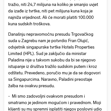
tražio, niti 24,7 milijuna na koliko je smanjio uvjet
da izađe iz tvrtke, niti pet milijuna kuna koja je
najniža vrijednost. Ali će morati platiti 100.000
kuna sudskih troškova.
Današnju nepravomoćnu presudu Trgovačkog
suda u Zagrebu nam je potvrdio Fran Olujić,
odvjetnik singapurske tvrtke Hotels Properties
Limited (HPL). Sud je zaključio da ministar
Paladina nije u takvom sukobu da bi se njegovo
istupanje iz društva tražilo sudskim putem i kroz
odštetu. Prevedeno, poručio mu je da se dogovori
sa Singapurcima. Naravno, Paladini preostaje
žalba na ovakvu presudu.
- Mi smo zadovoljni ovakvom presudom i
smatramo je jedinom mogućom i pravednom. Moji
klijenti su mu spremni isplatiti njegov poslovni udio