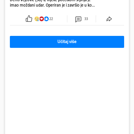
imao moždani udar. Operiran je i završio je u komi.
Obitelj ga želi prebaciti u Hrvatsku, kažu kako
tamošnji liječnici ne vjeruju u oporavak: 'Imamo
22
33
72 sata'
Učitaj više