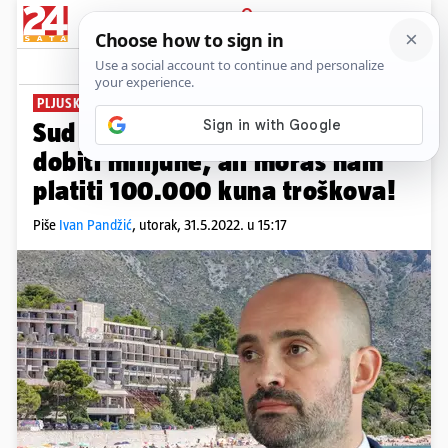
PRIJAVA
News
Komentari
101
PLJUSKA MINISTRU
Sud otkantao Paladinu: Nećeš
dobiti milijune, ali moraš nam
platiti 100.000 kuna troškova!
Piše
Ivan Pandžić
,
utorak, 31.5.2022. u 15:17