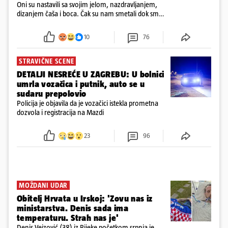
Oni su nastavili sa svojim jelom, nazdravljanjem,
dizanjem čaša i boca. Čak su nam smetali dok smo
u panici kupili crijeva kako bismo pokušali ugasiti
požar, rekao je vlasnik
10
76
STRAVIČNE SCENE
DETALJI NESREĆE U ZAGREBU: U bolnici
umrla vozačica i putnik, auto se u
sudaru prepolovio
Policija je objavila da je vozačici istekla prometna
dozvola i registracija na Mazdi
23
96
MOŽDANI UDAR
Obitelj Hrvata u Irskoj: 'Zovu nas iz
ministarstva. Denis sada ima
temperaturu. Strah nas je'
Denis Vejzović (38) iz Rijeke početkom srpnja je