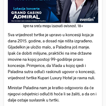
Igre na sreću mogu izazvati ovisnost. 18+
Sva vrijednost tvrtke je upravo u koncesiji koja je
dana 2015. godine, a dosad nije ništa izgrađeno.
Gljadelkin je uložio malo, a Paladina još manje.
Ipak će dobiti milijune, praktički na ime državne
imovine na kojoj postoji 99-godišnje pravo
koncesije. Primjerice, da Vlada u kojoj sjedi i
Paladina sutra odluči raskinuti ugovor o koncesiji,
vrijednost tvrtke Kupari Luxury Hotel je ravna nuli.
Ministar Paladina nam je kratko odgovorio da će
njegovi odvjetnici odlučiti hoće li se žaliti, a da on i
dalje ostaje suvlasnik u tvrtki.