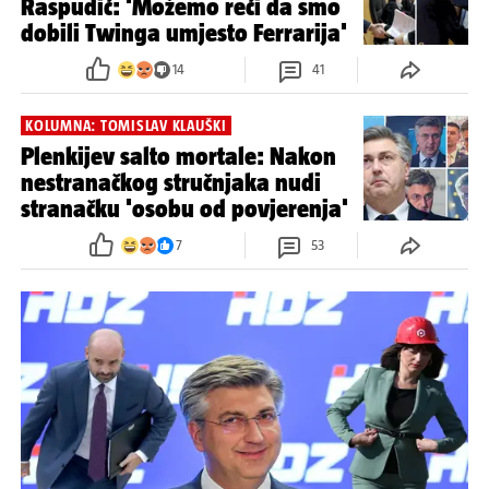
Raspudić: 'Možemo reći da smo
dobili Twinga umjesto Ferrarija'
14
41
KOLUMNA: TOMISLAV KLAUŠKI
Plenkijev salto mortale: Nakon
nestranačkog stručnjaka nudi
stranačku 'osobu od povjerenja'
7
53