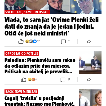
SVI ODLAZE, SAMO ON OSTAJE
Vlada, to sam ja: 'Ovime Plenki želi
dati do znanja da je jedan i jedini.
Otići će još neki ministri'
20
7
OPROŠTAJ OD FOTELJE
Paladina: Plenkoviću sam rekao
da odlazim prije dva mjeseca.
Pritisak na obitelj je prevelik...
4
17
BAČIĆ NOVI MINISTAR
Čagalj 'izvisila' u posljednji
trenutak: Nazvao me Plenković.