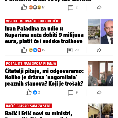
17
2
VISOKI TRGOVAČKI SUD ODLUČIO
Ivan Paladina za udio u
Kuparima neće dobiti 9 milijuna
eura, platit će i sudske troškove
15
20
POŠALJITE NAM SVOJA PITANJA
Čitatelji pitaju, mi odgovaramo:
Koliko je država 'nagomilala'
praznih stanova? Koji je trošak?
2
9
BAČIĆ GLASAO SAM ZA SEBE
Bačić i Erlić novi su ministri,