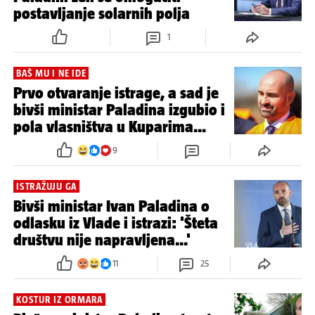
postavljanje solarnih polja
1
BAŠ MU I NE IDE
Prvo otvaranje istrage, a sad je
bivši ministar Paladina izgubio i
pola vlasništva u Kuparima...
9
ISTRAŽUJU GA
Bivši ministar Ivan Paladina o
odlasku iz Vlade i istrazi: 'Šteta
društvu nije napravljena...'
11
25
KOSTUR IZ ORMARA