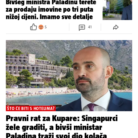
Bivšeg ministra Paladinu terete
za prodaju imovine po tri puta
nižoj cijeni. Imamo sve detalje
5
41
ŠTO ĆE BITI S HOTELIMA?
Pravni rat za Kupare: Singapurci
žele graditi, a bivši ministar
Paladina traži svoj dio kolača