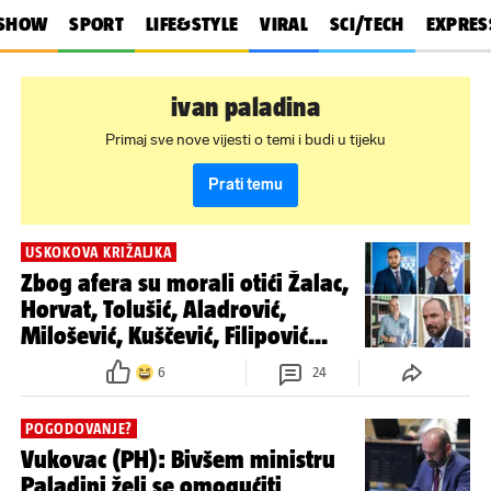
SHOW
SPORT
LIFE&STYLE
VIRAL
SCI/TECH
EXPRES
ivan paladina
Primaj sve nove vijesti o temi i budi u tijeku
Prati temu
USKOKOVA KRIŽALJKA
Zbog afera su morali otići Žalac,
Horvat, Tolušić, Aladrović,
Milošević, Kuščević, Filipović...
6
24
POGODOVANJE?
Vukovac (PH): Bivšem ministru
Paladini želi se omogućiti