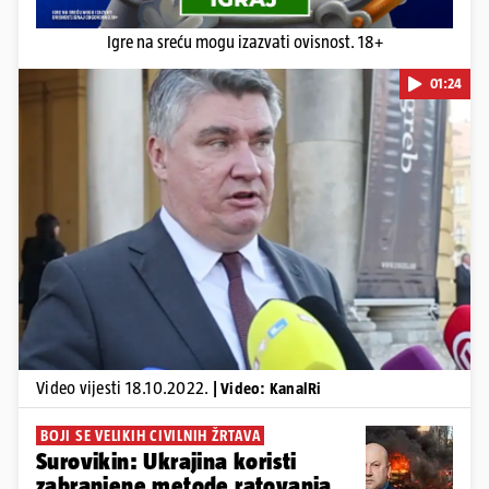
Igre na sreću mogu izazvati ovisnost. 18+
01:24
Pokretanje videa...
Video vijesti 18.10.2022.
| Video: KanalRi
BOJI SE VELIKIH CIVILNIH ŽRTAVA
Surovikin: Ukrajina koristi
zabranjene metode ratovanja,