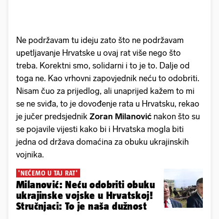
Ne podržavam tu ideju zato što ne podržavam
upetljavanje Hrvatske u ovaj rat više nego što
treba. Korektni smo, solidarni i to je to. Dalje od
toga ne. Kao vrhovni zapovjednik neću to odobriti.
Nisam čuo za prijedlog, ali unaprijed kažem to mi
se ne sviđa, to je dovođenje rata u Hrvatsku, rekao
je jučer predsjednik
Zoran Milanović
nakon što su
se pojavile vijesti kako bi i Hrvatska mogla biti
jedna od država domaćina za obuku ukrajinskih
vojnika.
'NEĆEMO U TAJ RAT'
Milanović: Neću odobriti obuku
ukrajinske vojske u Hrvatskoj!
Stručnjaci: To je naša dužnost