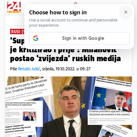
PRIJAVA
News
Komentari
360
RUSI (VEĆINOM) ZADOVOLJNI ZOKIJEM
'Suprotstavio se EU', 'Ukrajinu
je kritizirao i prije': Milanović
postao 'zvijezda' ruskih medija
Piše
Renato Jukić
,
srijeda, 19.10.2022. u 09:27