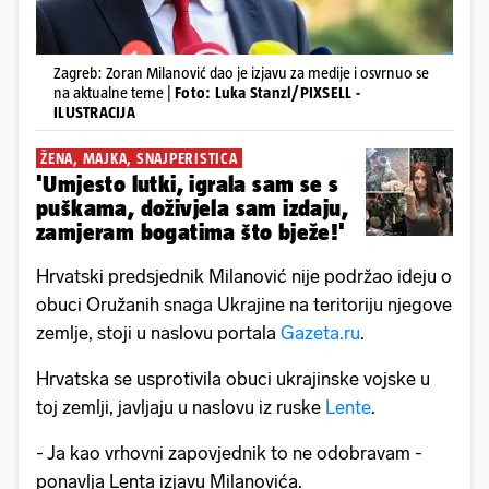
Zagreb: Zoran Milanović dao je izjavu za medije i osvrnuo se
na aktualne teme |
Foto: Luka Stanzl/PIXSELL -
ILUSTRACIJA
ŽENA, MAJKA, SNAJPERISTICA
'Umjesto lutki, igrala sam se s
puškama, doživjela sam izdaju,
zamjeram bogatima što bježe!'
Hrvatski predsjednik Milanović nije podržao ideju o
obuci Oružanih snaga Ukrajine na teritoriju njegove
zemlje, stoji u naslovu portala
Gazeta.ru
.
Hrvatska se usprotivila obuci ukrajinske vojske u
toj zemlji, javljaju u naslovu iz ruske
Lente
.
- Ja kao vrhovni zapovjednik to ne odobravam -
ponavlja Lenta izjavu Milanovića.