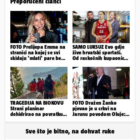
Preporučeni članci
FOTO Prelijepa Emma na
SAMO LUKSUZ Evo gdje
stranici na kojoj se svi
žive hrvatski sportaši.
skidaju 'mlati' pare bez
Od raskošnih kupaonica
'prodaje tijela'
pa do privatnog kina
TRAGEDIJA NA BIOKOVU
FOTO Dražen Žanko
Strani planinar
pjevao je u crkvi na
dehidrirao na povratku s
Jarunu povodom Oluje:
uspona: Preminuo je!
Evo kako je izgledao
nastup
Sve što je bitno, na dohvat ruke