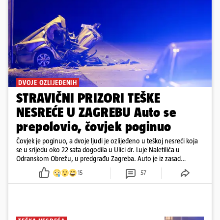
DVOJE OZLIJEĐENIH
STRAVIČNI PRIZORI TEŠKE
NESREĆE U ZAGREBU Auto se
prepolovio, čovjek poginuo
Čovjek je poginuo, a dvoje ljudi je ozlijeđeno u teškoj nesreći koja
se u srijedu oko 22 sata dogodila u Ulici dr. Luje Naletilića u
Odranskom Obrežu, u predgrađu Zagreba. Auto je iz zasad
neutvrđenih razloga sletio s kolnika, a od siline udara vozilo se
15
57
prepolovilo.