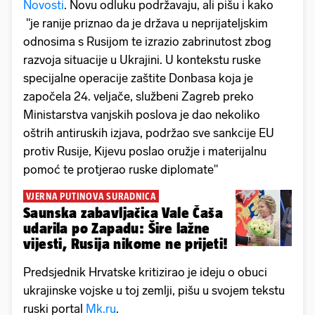
Novosti
. Novu odluku podržavaju, ali pišu i kako
"je ranije priznao da je država u neprijateljskim
odnosima s Rusijom te izrazio zabrinutost zbog
razvoja situacije u Ukrajini. U kontekstu ruske
specijalne operacije zaštite Donbasa koja je
započela 24. veljače, službeni Zagreb preko
Ministarstva vanjskih poslova je dao nekoliko
oštrih antiruskih izjava, podržao sve sankcije EU
protiv Rusije, Kijevu poslao oružje i materijalnu
pomoć te protjerao ruske diplomate"
VJERNA PUTINOVA SURADNICA
Saunska zabavljačica Vale Čaša
udarila po Zapadu: Šire lažne
vijesti, Rusija nikome ne prijeti!
Predsjednik Hrvatske kritizirao je ideju o obuci
ukrajinske vojske u toj zemlji, pišu u svojem tekstu
ruski portal
Mk.ru
.