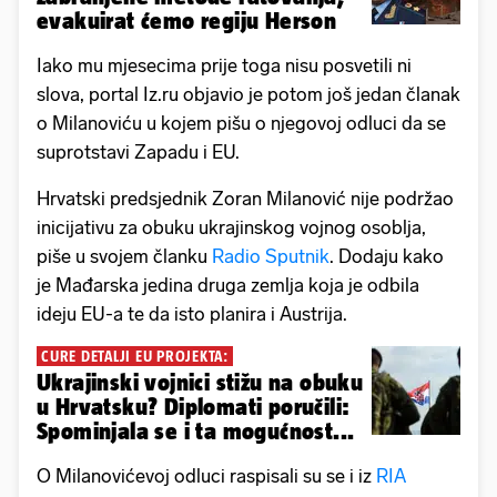
evakuirat ćemo regiju Herson
Iako mu mjesecima prije toga nisu posvetili ni
slova, portal Iz.ru objavio je potom još jedan članak
o Milanoviću u kojem pišu o njegovoj odluci da se
suprotstavi Zapadu i EU.
Hrvatski predsjednik Zoran Milanović nije podržao
inicijativu za obuku ukrajinskog vojnog osoblja,
piše u svojem članku
Radio Sputnik
. Dodaju kako
je Mađarska jedina druga zemlja koja je odbila
ideju EU-a te da isto planira i Austrija.
CURE DETALJI EU PROJEKTA:
Ukrajinski vojnici stižu na obuku
u Hrvatsku? Diplomati poručili:
Spominjala se i ta mogućnost...
O Milanovićevoj odluci raspisali su se i iz
RIA