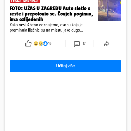
TEŠKA NESREĆA
FOTO: UŽAS U ZAGREBU Auto sletio s
ceste i prepolovio se. Čovjek poginuo,
ima ozlijeđenih
Kako neslužbeno doznajemo, osobu koja je
preminula liječnici su na mjestu jako dugo
reanimirali
19
17
Učitaj više