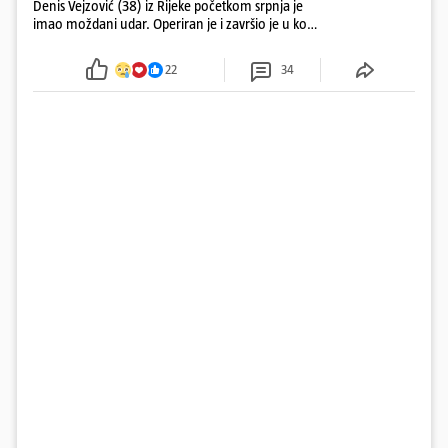
Denis Vejzović (38) iz Rijeke početkom srpnja je
imao moždani udar. Operiran je i završio je u komi.
Obitelj ga želi prebaciti u Hrvatsku, kažu kako
tamošnji liječnici ne vjeruju u oporavak: 'Imamo
22
34
72 sata'