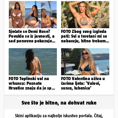
Sjećate se Demi Rose?
FOTO Zbog svog izgleda
Povukla se iz javnosti, a
pati: Svi u teretani mi se
sad ponovno pokazuje
nabacuju, hitno trebam
obline. Ovako izgleda
tjelohranitelja!
FOTO Toplinski val na
FOTO Valentina uživa u
vrhuncu: Poznate
čarima ljeta: 'Valovi,
Hrvatice znaju da je spas
sunce, lubenica'
u minijaturnom bikiniju
Sve što je bitno, na dohvat ruke
Skini aplikaciju za najbolje iskustvo portala. Čitaj,