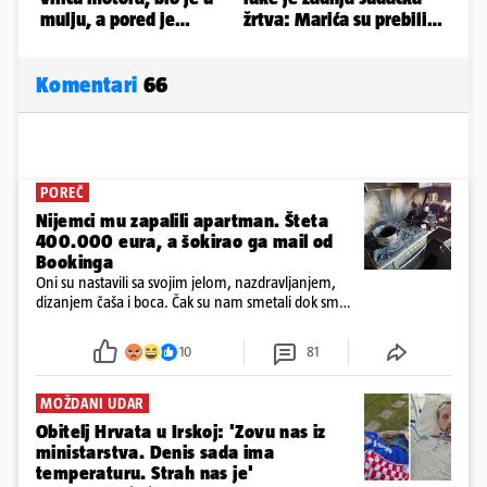
Komentari
66
POREČ
Nijemci mu zapalili apartman. Šteta
400.000 eura, a šokirao ga mail od
Bookinga
Oni su nastavili sa svojim jelom, nazdravljanjem,
dizanjem čaša i boca. Čak su nam smetali dok smo
u panici kupili crijeva kako bismo pokušali ugasiti
požar, rekao je vlasnik
10
81
MOŽDANI UDAR
Obitelj Hrvata u Irskoj: 'Zovu nas iz
ministarstva. Denis sada ima
temperaturu. Strah nas je'