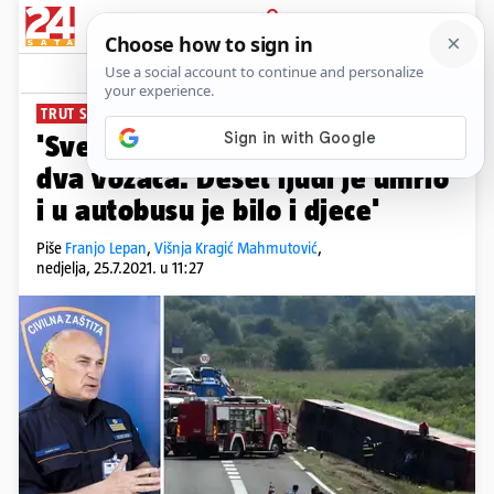
PRIJAVA
News
Komentari
66
TRUT STIGAO NA MJESTO NESREĆE
'Sveukupno je bilo 67 putnika i
dva vozača. Deset ljudi je umrlo
i u autobusu je bilo i djece'
Piše
Franjo Lepan
,
Višnja Kragić Mahmutović
,
nedjelja, 25.7.2021. u 11:27