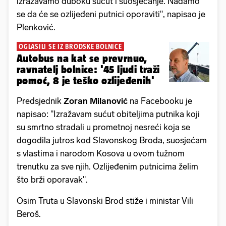
izražavamo duboku sućut i suosjećanje. Nadamo
se da će se ozlijeđeni putnici oporaviti", napisao je
Plenković.
OGLASILI SE IZ BRODSKE BOLNICE
Autobus na kat se prevrnuo,
ravnatelj bolnice: '45 ljudi traži
pomoć, 8 je teško ozlijeđenih'
Predsjednik
Zoran Milanović
na Facebooku je
napisao: "Izražavam sućut obiteljima putnika koji
su smrtno stradali u prometnoj nesreći koja se
dogodila jutros kod Slavonskog Broda, suosjećam
s vlastima i narodom Kosova u ovom tužnom
trenutku za sve njih. Ozlijeđenim putnicima želim
što brži oporavak".
Osim Truta u Slavonski Brod stiže i ministar Vili
Beroš.