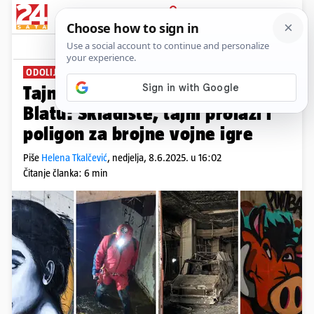
PRIJAVA
News
Komentari
39
ODOLIJEVA POŽARU, POTRESIMA...
PLUS+
Tajni život nedovršene bolnice u
Blatu: Skladište, tajni prolazi i
poligon za brojne vojne igre
Piše
Helena Tkalčević
,
nedjelja, 8.6.2025. u 16:02
Čitanje članka: 6 min