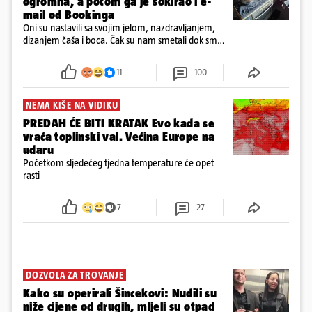
ogromna, a potom ga je šokirao i e-
mail od Bookinga
Oni su nastavili sa svojim jelom, nazdravljanjem,
dizanjem čaša i boca. Čak su nam smetali dok smo
u panici kupili crijeva kako bismo pokušali ugasiti
požar, rekao je vlasnik
11
100
NEMA KIŠE NA VIDIKU
PREDAH ĆE BITI KRATAK Evo kada se
vraća toplinski val. Većina Europe na
udaru
Početkom sljedećeg tjedna temperature će opet
rasti
7
27
DOZVOLA ZA TROVANJE
Kako su operirali Šincekovi: Nudili su
niže cijene od drugih, mljeli su otpad