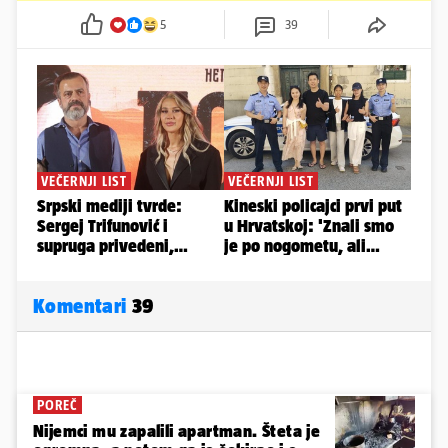
5
39
Komentari
39
POREČ
Nijemci mu zapalili apartman. Šteta je