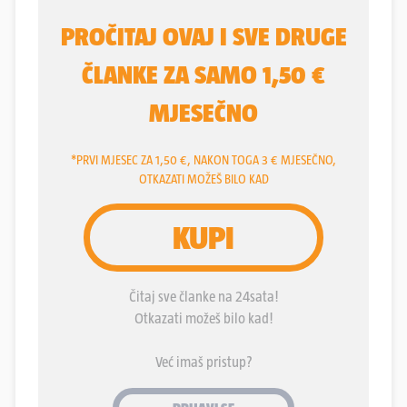
nisu ni znali da se prostor ispod bolnice, na razini
-1, od ranih 2000-ih, a prema nekim neslužbenim
informacijama, čak i ranije tijekom 1990-ih, koristio
za skladištenje svega i svačega. Bila je to, usudit
ćemo se reći, svojevrsna javna tajna. Znalo se, ali
se u javnosti o tome uglavnom nije pričalo. Prema
originalnom projektu taj je dio bio predviđen za
parking, odnosno garaže i njemu su skladišta
zapravo improvizirana, odnosno prostori su
pregrađivan čeličnim mrežama i vratima kako bi se
napravila skladišta. Tek je nesretni požar opet
vratio ovu intrigantnu građevinu u fokus javnosti, i
to baš sad, kad se sve glasnije priča o njezinu
rušenju.