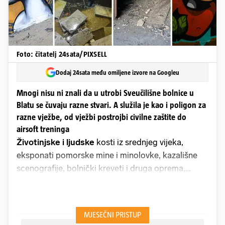
Foto: čitatelj 24sata/PIXSELL
Dodaj 24sata među omiljene izvore na Googleu
Mnogi nisu ni znali da u utrobi Sveučilišne bolnice u
Blatu se čuvaju razne stvari. A služila je kao i poligon za
razne vježbe, od vježbi postrojbi civilne zaštite do
airsoft treninga
Životinjske i ljudske
kosti iz srednjeg vijeka,
eksponati pomorske mine i minolovke, kazališne
scenografije, bolnički kreveti i druga oprema,
namještaj... Sve to i tko zna što još čuvalo se u
skladištima u utrobi divovskog kompleksa
nedovršene Sveučilišne bolnice u zagrebačkom
Blatu. Do velikog požara prije dva tjedna mnogi