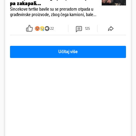
pa zakapali...
Šincekove tvrtke bavile su se preradom otpada u
građevinske proizvode, zbog čega kamioni, bale
plastike i samljeveni materijal dugo nisu izazivali
sumnju
22
125
Učitaj više