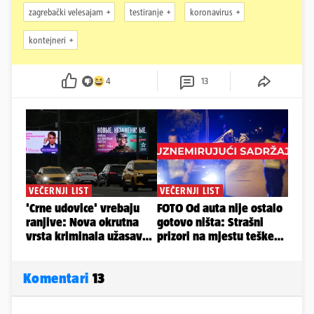
zagrebački velesajam
testiranje
koronavirus
kontejneri
4
13
Komentari
13