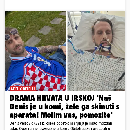
APEL OBITELJI
DRAMA HRVATA U IRSKOJ 'Naš
Denis je u komi, žele ga skinuti s
aparata! Molim vas, pomozite'
Denis Vejzović (38) iz Rijeke početkom srpnja je imao moždani
udar. Operiran je i završio je u komi. Obitelj ga želi prebaciti u