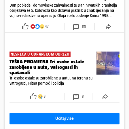
Dan pobjede i domovinske zahvalnosti te Dan hrvatskih branitelja
obilježava se 5. kolovoza kao državni praznik u znak sjećanja na
vojno-redarstvenu operaciju Oluja i oslobođenje Knina 1995.
godine
47
118
NESREĆA U ODRANSKOM OBREŽU
TEŠKA PROMETNA Tri osobe ostale
zarobljene u autu, vatrogasci ih
spašavali
Tri osobe ostale su zarobljene u autu, na terenu su
vatrogasci, Hitna pomoć i policija
3
8
Učitaj više