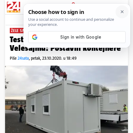
PRIJAVA
News
Komentari
13
ŽELE SMANJITI GUŽVE
Testiranje na koronavirus i na
Velesajmu: Postavili kontejnere
Piše
24sata
,
petak, 23.10.2020. u 18:49