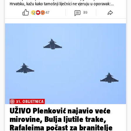
Hrvatsku, kažu kako tamošnji liječnici ne vjeruju u oporavak:
'Imamo 72 sata'
47
89
31. OBLJETNICA
UŽIVO Plenković najavio veće
mirovine, Bulja ljutile trake,
Rafaleima počast za branitelje