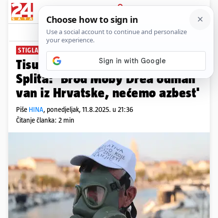
PRIJAVA
News
Komentari
6
STIGLA ODLUKA
Tisuće građana na ulicama
Splita: ‘Brod Moby Drea odmah
van iz Hrvatske, nećemo azbest'
Piše
HINA
,
ponedjeljak, 11.8.2025. u 21:36
Čitanje članka: 2 min