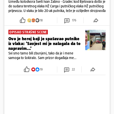
Između kolodvora Sveti Ivan Žabno - Gradec kod Bjelovara došlo je
do sudara teretnog vlaka HŽ Carga i putničkog vlaka HŽ putničkog
prijevoza. U vlaku je bilo 20-ak putnika, teže je ozlijeđen strojovođa
18
176
OPISAO STRAŠNE SCENE
Ovo je heroj koji je spašavao putnike
iz vlaka: 'Savjest mi je nalagala da to
napravim...'
Svi smo tamo bili zbunjeni, tako da je i mene
samoga to šokiralo. Sam prizor događaja me
šokirao kada sam vidio, rekao je Božidar Zrinski
19
22