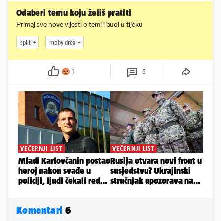
Odaberi temu koju želiš pratiti
Primaj sve nove vijesti o temi i budi u tijeku
split
moby drea
1
6
Komentari
6