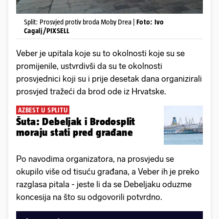
Split: Prosvjed protiv broda Moby Drea |
Foto: Ivo
Cagalj/PIXSELL
Veber je upitala koje su to okolnosti koje su se
promijenile, ustvrdivši da su te okolnosti
prosvjednici koji su i prije desetak dana organizirali
prosvjed tražeći da brod ode iz Hrvatske.
AZBEST U SPLITU
Šuta: Debeljak i Brodosplit
moraju stati pred građane
Po navodima organizatora, na prosvjedu se
okupilo više od tisuću građana, a Veber ih je preko
razglasa pitala - jeste li da se Debeljaku oduzme
koncesija na što su odgovorili potvrdno.