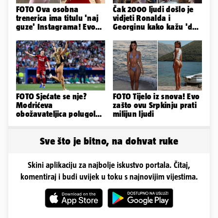
FOTO Ova osobna
Čak 2000 ljudi došlo je
trenerica ima titulu 'naj
vidjeti Ronalda i
guze' Instagrama! Evo
Georginu kako kažu 'da'.
koliko naplaćuje po
A kad ono - Fabio i
satu...
Nicole!
FOTO Sjećate se nje?
FOTO Tijelo iz snova! Evo
Modrićeva
zašto ovu Srpkinju prati
obožavateljica polugola
milijun ljudi
uletjela na finale LP. Evo
što radi danas
Sve što je bitno, na dohvat ruke
Skini aplikaciju za najbolje iskustvo portala. Čitaj,
komentiraj i budi uvijek u toku s najnovijim vijestima.