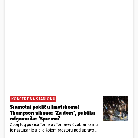
KONCERT NA STADIONU
Sramotni poklič u Imotskome!
Thompson viknuo: 'Za dom', publika
odgovorila: 'Spremni'
Zbog tog pokliča Tomislav Tomašević zabranio mu
je nastupanje u bilo kojem prostoru pod upravom
Grada Zagreba..