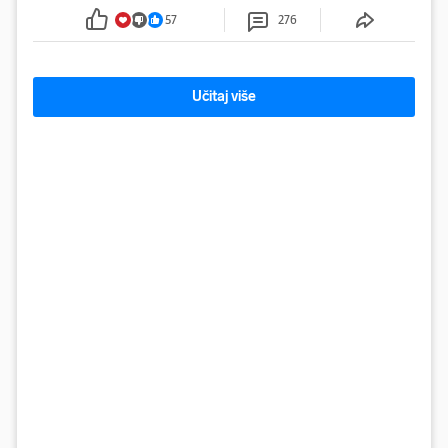
57
276
Učitaj više