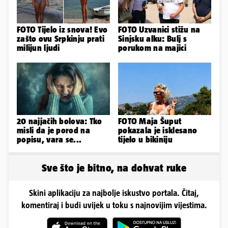
FOTO Tijelo iz snova! Evo
FOTO Uzvanici stižu na
zašto ovu Srpkinju prati
Sinjsku alku: Bulj s
milijun ljudi
porukom na majici
20 najjačih bolova: Tko
FOTO Maja Šuput
misli da je porod na
pokazala je isklesano
popisu, vara se...
tijelo u bikiniju
Sve što je bitno, na dohvat ruke
Skini aplikaciju za najbolje iskustvo portala. Čitaj,
komentiraj i budi uvijek u toku s najnovijim vijestima.