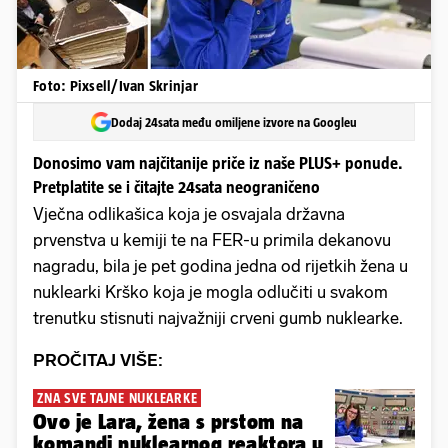
Foto: Pixsell/Ivan Skrinjar
Dodaj 24sata među omiljene izvore na Googleu
Donosimo vam najčitanije priče iz naše PLUS+ ponude.
Pretplatite se i čitajte 24sata neograničeno
Vječna odlikašica koja je osvajala državna
prvenstva u kemiji te na FER-u primila dekanovu
nagradu, bila je pet godina jedna od rijetkih žena u
nuklearki Krško koja je mogla odlučiti u svakom
trenutku stisnuti najvažniji crveni gumb nuklearke.
PROČITAJ VIŠE:
ZNA SVE TAJNE NUKLEARKE
Ovo je Lara, žena s prstom na
komandi nuklearnog reaktora u