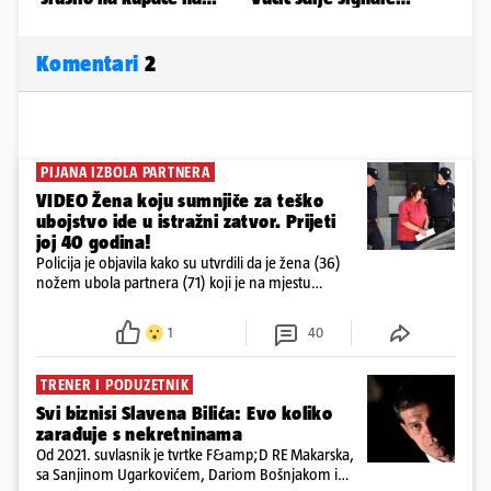
Komentari
2
PIJANA IZBOLA PARTNERA
VIDEO Žena koju sumnjiče za teško
ubojstvo ide u istražni zatvor. Prijeti
joj 40 godina!
Policija je objavila kako su utvrdili da je žena (36)
nožem ubola partnera (71) koji je na mjestu
preminuo. Imala je 2,03 promila. U nedjelju su je
ispitali i poslali u istražni zatvor
1
40
TRENER I PODUZETNIK
Svi biznisi Slavena Bilića: Evo koliko
zarađuje s nekretninama
Od 2021. suvlasnik je tvrtke F&amp;D RE Makarska,
sa Sanjinom Ugarkovićem, Dariom Bošnjakom i