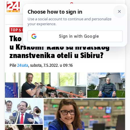
PRIJAVA
News
Komentari
2
TOP 5 PRIČA KOJE NE SMIJETE PROPUSTITI
Tko drži crveni gumb nuklearke
u Krškom? Kako su hrvatskog
znanstvenika oteli u Sibiru?
Piše
24sata
,
subota, 7.5.2022. u 09:16