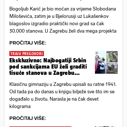
Bogoljub Karić je bio moćan za vrijeme Slobodana
Miloševića, zatim je u Bjelorusiji uz Lukašenkov
blagoslov izgradio praktički novi grad sa čak
30.000 stanova. U Zagrebu želi dva mega projekta
PROČITAJ VIŠE:
TRAJU PREGOVORI
Ekskluzivno: Najbogatiji Srbin
pod sankcijama EU želi graditi
tisuće stanova u Zagrebu...
Klasičnu gimnaziju u Zagrebu upisali su ratne 1941.
Od tada pa do danas u knjigu bilježe sve što im se
događalo u životu. Narasla je na čak devet
kilograma
PROČITAJ VIŠE: