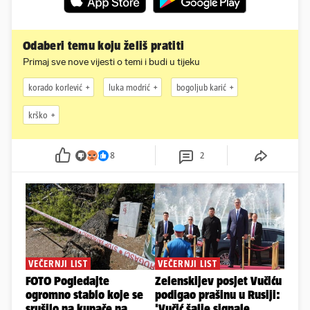
Odaberi temu koju želiš pratiti
Primaj sve nove vijesti o temi i budi u tijeku
korado korlević
luka modrić
bogoljub karić
krško
8
2