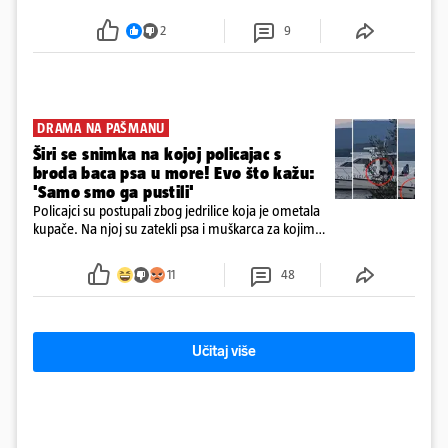
Dobrislavom Hrkaćem. Tvrtka je registrirana za
poslovanje nekretninama, a od osnutka nema
2
9
zaposlenih
DRAMA NA PAŠMANU
Širi se snimka na kojoj policajac s
broda baca psa u more! Evo što kažu:
'Samo smo ga pustili'
Policajci su postupali zbog jedrilice koja je ometala
kupače. Na njoj su zatekli psa i muškarca za kojim
se od ranije trage. Muškarac je pružao otpor te su
ga uhitili, a psa je preuzeo komunalni redar
11
48
Učitaj više