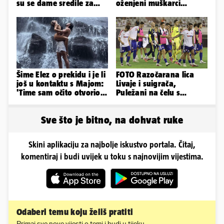
su se dame sredile za
oženjeni muškarci
311. Sinjsku alku
zaborave na pravila'
Šime Elez o prekidu i je li
FOTO Razočarana lica
još u kontaktu s Majom:
Livaje i suigrača,
'Time sam očito otvorio
Puležani na čelu s
Pandorinu kutiju'
Cabellom slavili usred
Poljuda
Sve što je bitno, na dohvat ruke
Skini aplikaciju za najbolje iskustvo portala. Čitaj,
komentiraj i budi uvijek u toku s najnovijim vijestima.
Odaberi temu koju želiš pratiti
Primaj sve nove vijesti o temi i budi u tijeku