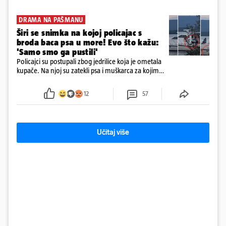
DRAMA NA PAŠMANU
Širi se snimka na kojoj policajac s
broda baca psa u more! Evo što kažu:
'Samo smo ga pustili'
Policajci su postupali zbog jedrilice koja je ometala
kupače. Na njoj su zatekli psa i muškarca za kojim
se od ranije trage. Muškarac je pružao otpor te su
ga uhitili, a psa je preuzeo komunalni redar
12
57
Učitaj više