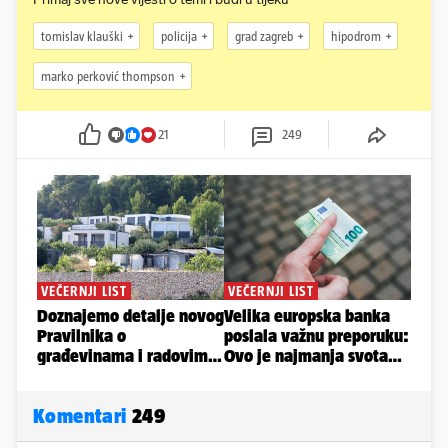
tomislav klauški
policija
grad zagreb
hipodrom
marko perković thompson
21
249
Komentari
249