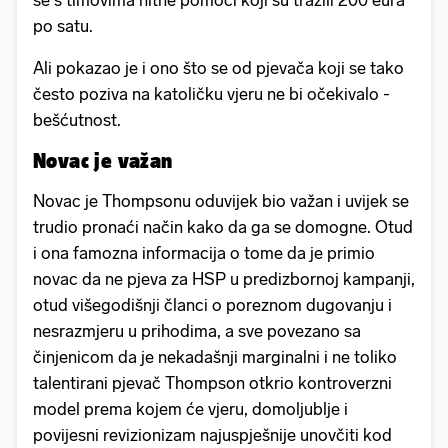
se s timovima hitne pomoći koji su tražili 200 eura
po satu.
Ali pokazao je i ono što se od pjevača koji se tako
često poziva na katoličku vjeru ne bi očekivalo -
bešćutnost.
Novac je važan
Novac je Thompsonu oduvijek bio važan i uvijek se
trudio pronaći način kako da ga se domogne. Otud
i ona famozna informacija o tome da je primio
novac da ne pjeva za HSP u predizbornoj kampanji,
otud višegodišnji članci o poreznom dugovanju i
nesrazmjeru u prihodima, a sve povezano sa
činjenicom da je nekadašnji marginalni i ne toliko
talentirani pjevač Thompson otkrio kontroverzni
model prema kojem će vjeru, domoljublje i
povijesni revizionizam najuspješnije unovčiti kod