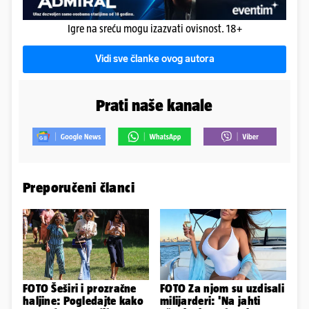
Igre na sreću mogu izazvati ovisnost. 18+
Vidi sve članke ovog autora
Prati naše kanale
Preporučeni članci
FOTO Šeširi i prozračne
FOTO Za njom su uzdisali
haljine: Pogledajte kako
milijarderi: 'Na jahti