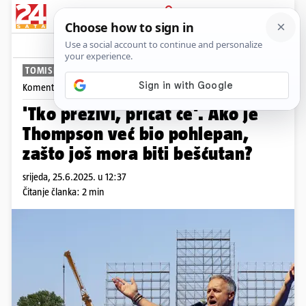
PRIJAVA
News
Komentari
249
TOMISLAV KLAUŠKI
Komentira
Tomislav Klauški
'Tko preživi, pričat će'. Ako je
Thompson već bio pohlepan,
zašto još mora biti bešćutan?
srijeda, 25.6.2025. u 12:37
Čitanje članka: 2 min