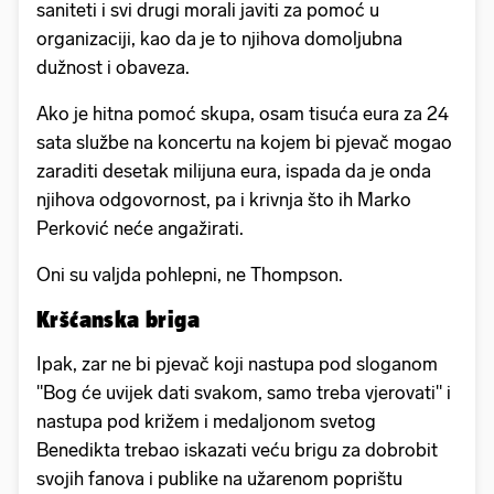
saniteti i svi drugi morali javiti za pomoć u
organizaciji, kao da je to njihova domoljubna
dužnost i obaveza.
Ako je hitna pomoć skupa, osam tisuća eura za 24
sata službe na koncertu na kojem bi pjevač mogao
zaraditi desetak milijuna eura, ispada da je onda
njihova odgovornost, pa i krivnja što ih Marko
Perković neće angažirati.
Oni su valjda pohlepni, ne Thompson.
Kršćanska briga
Ipak, zar ne bi pjevač koji nastupa pod sloganom
"Bog će uvijek dati svakom, samo treba vjerovati" i
nastupa pod križem i medaljonom svetog
Benedikta trebao iskazati veću brigu za dobrobit
svojih fanova i publike na užarenom poprištu