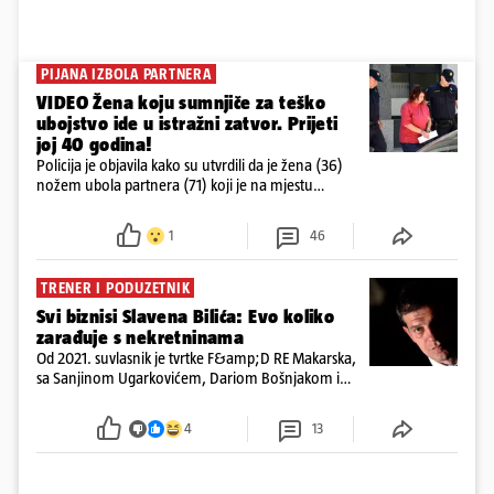
PIJANA IZBOLA PARTNERA
VIDEO Žena koju sumnjiče za teško
ubojstvo ide u istražni zatvor. Prijeti
joj 40 godina!
Policija je objavila kako su utvrdili da je žena (36)
nožem ubola partnera (71) koji je na mjestu
preminuo. Imala je 2,03 promila. U nedjelju su je
ispitali i poslali u istražni zatvor
1
46
TRENER I PODUZETNIK
Svi biznisi Slavena Bilića: Evo koliko
zarađuje s nekretninama
Od 2021. suvlasnik je tvrtke F&amp;D RE Makarska,
sa Sanjinom Ugarkovićem, Dariom Bošnjakom i
Dobrislavom Hrkaćem. Tvrtka je registrirana za
poslovanje nekretninama, a od osnutka nema
4
13
zaposlenih