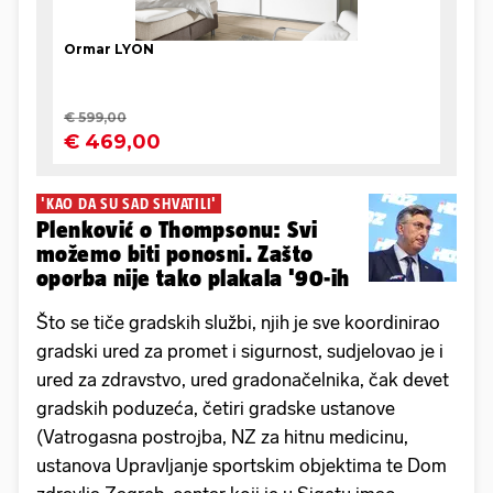
'KAO DA SU SAD SHVATILI'
Plenković o Thompsonu: Svi
možemo biti ponosni. Zašto
oporba nije tako plakala '90-ih
Što se tiče gradskih službi, njih je sve koordinirao
gradski ured za promet i sigurnost, sudjelovao je i
ured za zdravstvo, ured gradonačelnika, čak devet
gradskih poduzeća, četiri gradske ustanove
(Vatrogasna postrojba, NZ za hitnu medicinu,
ustanova Upravljanje sportskim objektima te Dom