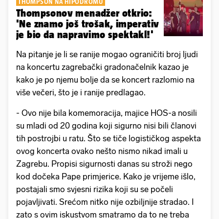
THOMPSON NA HIPODROMU
Thompsonov menadžer otkrio:
'Ne znamo još trošak, imperativ
je bio da napravimo spektakl!'
Na pitanje je li se ranije mogao ograničiti broj ljudi
na koncertu zagrebački gradonačelnik kazao je
kako je po njemu bolje da se koncert razlomio na
više večeri, što je i ranije predlagao.
- Ovo nije bila komemoracija, majice HOS-a nosili
su mladi od 20 godina koji sigurno nisi bili članovi
tih postrojbi u ratu. Što se tiče logističkog aspekta
ovog koncerta ovako nešto nismo nikad imali u
Zagrebu. Propisi sigurnosti danas su stroži nego
kod dočeka Pape primjerice. Kako je vrijeme išlo,
postajali smo svjesni rizika koji su se počeli
pojavljivati. Srećom nitko nije ozbiljnije stradao. I
zato s ovim iskustvom smatramo da to ne treba