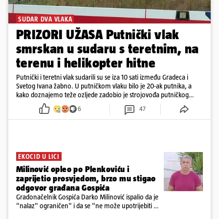
SUDAR DVA VLAKA
PRIZORI UŽASA Putnički vlak
smrskan u sudaru s teretnim, na
terenu i helikopter hitne
Putnički i teretni vlak sudarili su se iza 10 sati između Gradeca i
Svetog Ivana žabno. U putničkom vlaku bilo je 20-ak putnika, a
kako doznajemo teže ozljede zadobio je strojovođa putničkog
vlaka. Zatvoren je promet, a fotoreporteri Prigorskog objavili su
6
47
prve snimke s mjesta sudara
EKOCID U LICI
Milinović opleo po Plenkoviću i
zaprijetio prosvjedom, brzo mu stigao
odgovor građana Gospića
Gradonačelnik Gospića Darko Milinović ispalio da je
"nalaz" ograničen" i da se "ne može upotrijebiti za
sudske sporove". Građani Gospića ga podsjetili da