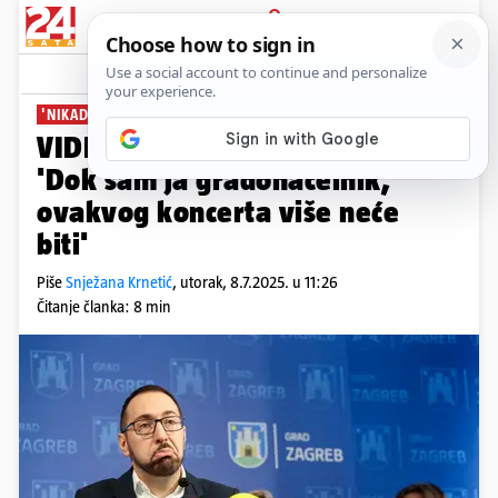
PRIJAVA
News
Komentari
290
'NIKAD VIŠE'
VIDEO Tomašević o Thompsonu:
'Dok sam ja gradonačelnik,
ovakvog koncerta više neće
biti'
Piše
Snježana Krnetić
,
utorak, 8.7.2025. u 11:26
Čitanje članka: 8 min