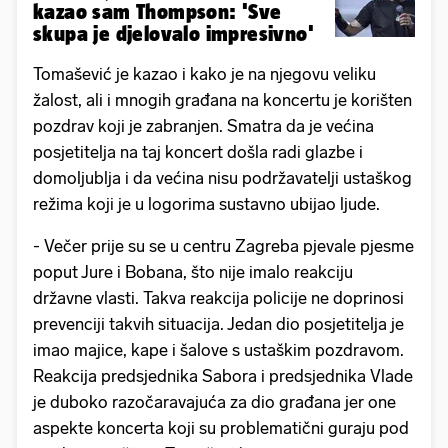
kazao sam Thompson: 'Sve
skupa je djelovalo impresivno'
Tomašević je kazao i kako je na njegovu veliku
žalost, ali i mnogih građana na koncertu je korišten
pozdrav koji je zabranjen. Smatra da je većina
posjetitelja na taj koncert došla radi glazbe i
domoljublja i da većina nisu podržavatelji ustaškog
režima koji je u logorima sustavno ubijao ljude.
- Večer prije su se u centru Zagreba pjevale pjesme
poput Jure i Bobana, što nije imalo reakciju
državne vlasti. Takva reakcija policije ne doprinosi
prevenciji takvih situacija. Jedan dio posjetitelja je
imao majice, kape i šalove s ustaškim pozdravom.
Reakcija predsjednika Sabora i predsjednika Vlade
je duboko razočaravajuća za dio građana jer one
aspekte koncerta koji su problematični guraju pod