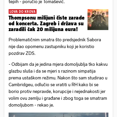
tepih - poručio je Tomašević.
LOVA DO KROVA
Thompsonu milijuni čiste zarade
od koncerta. Zagreb i država su
zaradili čak 20 milijuna eura!
Problematičnim smatra što predsjednik Sabora
nije dao opomenu zastupniku koji je koristio
pozdrav ZDS.
- Odbijam da je jedina mjera domoljublja tko kakvu
glazbu sluša i da se mjeri s razinom simpatija
prema ustaškom režimu. Nakon što sam studirao u
Cambridgeu, odlučio se vratiti u RH kako bi se
borio protiv nepravde, korupcije i nejednakosti jer
volim ovu zemlju i građane i zbog toga se smatram
domoljubom - rekao je.