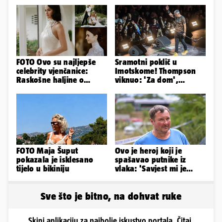
FOTO Ovo su najljepše
Sramotni poklič u
celebrity vjenčanice:
Imotskome! Thompson
Raskošne haljine o
viknuo: 'Za dom',
kojima je pričao cijeli
publika odgovorila:
svijet
'Spremni'
FOTO Maja Šuput
Ovo je heroj koji je
pokazala je isklesano
spašavao putnike iz
tijelo u bikiniju
vlaka: 'Savjest mi je
nalagala da to
napravim...'
Sve što je bitno, na dohvat ruke
Skini aplikaciju za najbolje iskustvo portala. Čitaj,