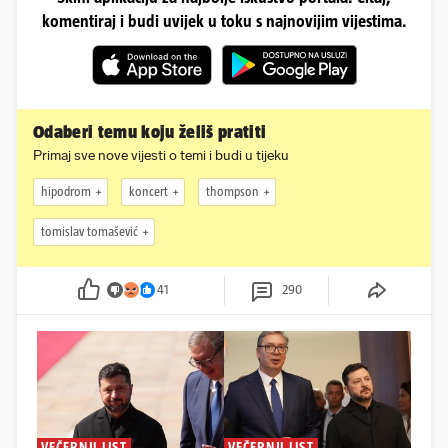
komentiraj i budi uvijek u toku s najnovijim vijestima.
Odaberi temu koju želiš pratiti
Primaj sve nove vijesti o temi i budi u tijeku
hipodrom
koncert
thompson
tomislav tomašević
41
290