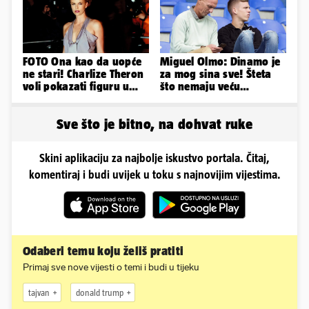
FOTO Ona kao da uopće
Miguel Olmo: Dinamo je
ne stari! Charlize Theron
za mog sina sve! Šteta
voli pokazati figuru u
što nemaju veću
golišavim izdanjima...
konkurenciju u hrvatskoj
ligi...
Sve što je bitno, na dohvat ruke
Skini aplikaciju za najbolje iskustvo portala. Čitaj,
komentiraj i budi uvijek u toku s najnovijim vijestima.
Odaberi temu koju želiš pratiti
Primaj sve nove vijesti o temi i budi u tijeku
tajvan
donald trump