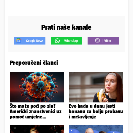
Prati naše kanale
Preporučeni članci
Što može poći po zlu?
Evo kada u danu jesti
Američki znanstvenici uz
bananu za bolju probavu
pomoć umjetne
i mršavljenje
inteligencije stvorili nove
viruse