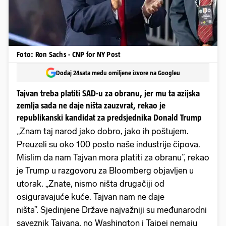
Foto: Ron Sachs - CNP for NY Post
Dodaj 24sata među omiljene izvore na Googleu
Tajvan treba platiti SAD-u za obranu, jer mu ta azijska
zemlja sada ne daje ništa zauzvrat, rekao je
republikanski kandidat za predsjednika Donald Trump
„Znam taj narod jako dobro, jako ih poštujem.
Preuzeli su oko 100 posto naše industrije čipova.
Mislim da nam Tajvan mora platiti za obranu”, rekao
je Trump u razgovoru za Bloomberg objavljen u
utorak. „Znate, nismo ništa drugačiji od
osiguravajuće kuće. Tajvan nam ne daje
ništa”. Sjedinjene Države najvažniji su međunarodni
saveznik Tajvana, no Washington i Taipei nemaju