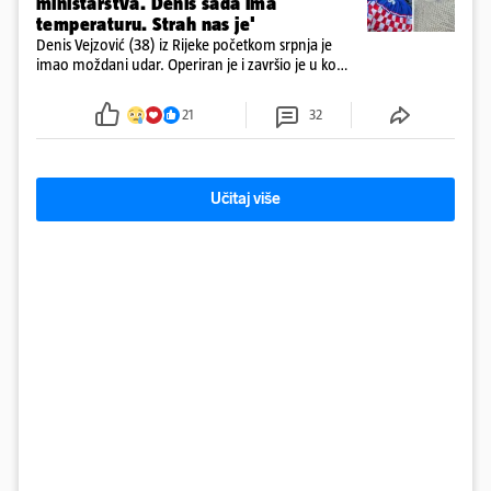
ministarstva. Denis sada ima
temperaturu. Strah nas je'
Denis Vejzović (38) iz Rijeke početkom srpnja je
imao moždani udar. Operiran je i završio je u komi.
Obitelj ga želi prebaciti u Hrvatsku, kažu kako
tamošnji liječnici ne vjeruju u oporavak: 'Imamo
21
32
72 sata'
Učitaj više