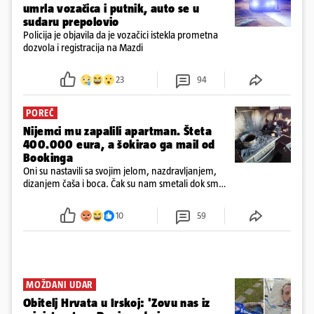
umrla vozačica i putnik, auto se u
sudaru prepolovio
Policija je objavila da je vozačici istekla prometna
dozvola i registracija na Mazdi
23
94
POREČ
Nijemci mu zapalili apartman. Šteta
400.000 eura, a šokirao ga mail od
Bookinga
Oni su nastavili sa svojim jelom, nazdravljanjem,
dizanjem čaša i boca. Čak su nam smetali dok smo
u panici kupili crijeva kako bismo pokušali ugasiti
požar, rekao je vlasnik
10
59
MOŽDANI UDAR
Obitelj Hrvata u Irskoj: 'Zovu nas iz