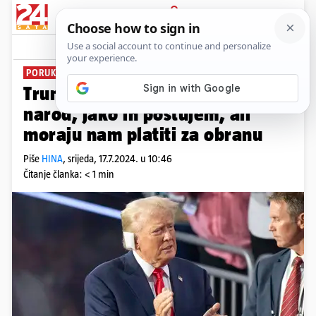
PRIJAVA
News
Komentari
5
PORUKA
Trump o Tajvanu: Znam taj
narod, jako ih poštujem, ali
moraju nam platiti za obranu
Piše
HINA
,
srijeda, 17.7.2024. u 10:46
Čitanje članka: < 1 min