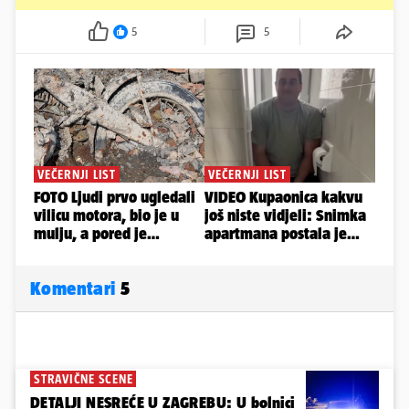
5
5
Komentari
5
STRAVIČNE SCENE
DETALJI NESREĆE U ZAGREBU: U bolnici