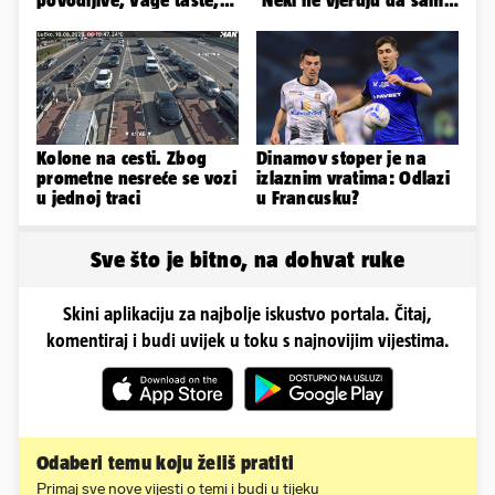
Jarci komplicirani, Lav
stvarna. Što vi mislite?'
sebičan...
Kolone na cesti. Zbog
Dinamov stoper je na
prometne nesreće se vozi
izlaznim vratima: Odlazi
u jednoj traci
u Francusku?
Sve što je bitno, na dohvat ruke
Skini aplikaciju za najbolje iskustvo portala. Čitaj,
komentiraj i budi uvijek u toku s najnovijim vijestima.
Odaberi temu koju želiš pratiti
Primaj sve nove vijesti o temi i budi u tijeku