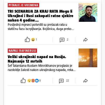
PITANJE JE VREMENA
TRI SCENARIJA ZA KRAJ RATA Mogu li
Ukrajinci i Rusi zakopati ratne sjekire
nakon 4 godine...
Posljednji mjeseci potvrdili su prelazak rata u
statičnu fazu iscrpljivanja. Bojišnica, duga preko
tisuću kilometara, ostaje uglavnom
nepromijenjena, a ruske snage ostvaruju tek
1
2
neznatne dobitke uz ogromnu cijenu u ljudstvu i
opremi
NAPALI RAFINERIJU
Veliki ukrajinski napad na Rusiju.
Najmanje 12 mrtvih
Šef Tatarstana Rustam Minnikhanov proglasio je
razdoblje žalosti nakon ukrajinskog napada, rekao
je gradonačelnik Nižnjekamska Radmir Beljajev
9
22