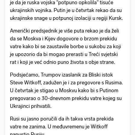
je da je ruska vojska "potpuno opkolila" tisuće
ukrajinskih vojnika. Putin je u četvrtak rekao da su
ukrajinske snage u potpunoj izolaciji u regiji Kursk.
Američki predsjednik je više puta rekao je da želi
da se Moskva i Kijev dogovore o brzom prekidu
vatre kako bi se zaustavile borbe u sukobu za koji
je upozorio da bi mogao prerasti u Treći svjetski
rat i koji je već odnio puno života s obje strane.
Podsjećamo, Trumpov izaslanik za Bliski istok
Steve Witkoff, zadužen je i za pregovore s Rusima.
U četvrtak je stigao u Moskvu kako bi s Putinom
pregovarao o 30-dnevnom prekidu vatre kojeg su
Ukrajinci prihvatili.
Rusi su jasno poručili da ih takva vrsta prekida
vatre ne zanima. U međuvremenu je Witkoff
napustio Rusiju.