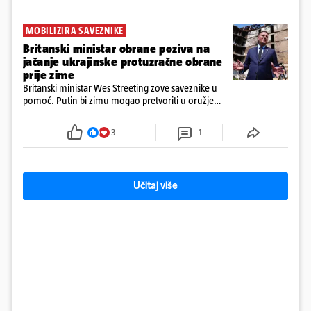
MOBILIZIRA SAVEZNIKE
Britanski ministar obrane poziva na
jačanje ukrajinske protuzračne obrane
prije zime
Britanski ministar Wes Streeting zove saveznike u
pomoć. Putin bi zimu mogao pretvoriti u oružje
protiv Kijeva, a Ukrajini hitno trebaju presretači i
jača protuzračna obrana
3
1
Učitaj više