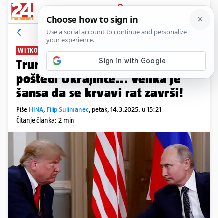
PRIJAVA
News
Komentari
93
WITKOFF U MOSKVI S PUTINOM
Trump: Tražili smo Putina da
poštedi Ukrajince... Velika je
šansa da se krvavi rat završi!
Piše
HINA
,
Filip Sulimanec
,
petak, 14.3.2025. u 15:21
Čitanje članka: 2 min