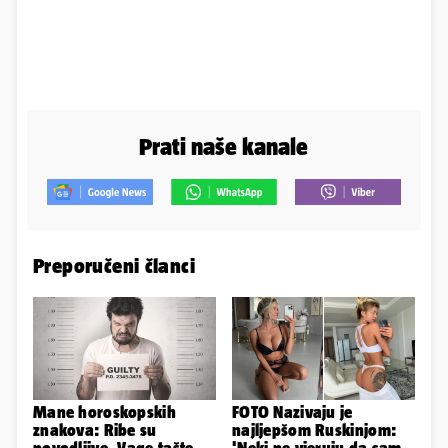
Prati naše kanale
Preporučeni članci
Mane horoskopskih
FOTO Nazivaju je
znakova: Ribe su
najljepšom Ruskinjom:
povodljive, Vage tašte,
'Neki ne vjeruju da sam