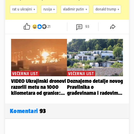
rat u ukrajini
rusija
vladimir putin
donald trump
21
93
Komentari
93