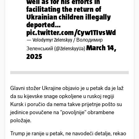
well as for his efforts in
facilitating the return of
Ukrainian children illegally
deported…
pic.twitter.com/Cyw1TIvsWd
— Volodymyr Zelenskyy / Володимир
March 14,
Зеленський (@ZelenskyyUa)
2025
Glavni stožer Ukrajine objavio je u petak da je laž
da su kijevske snage opkoljene u ruskoj regiji
Kursk i poručio da nema takve prijetnje pošto su
jedinice povučene na "povoljnije" obrambene
položaje.
Trump je ranije u petak, ne navodeći detalje, rekao