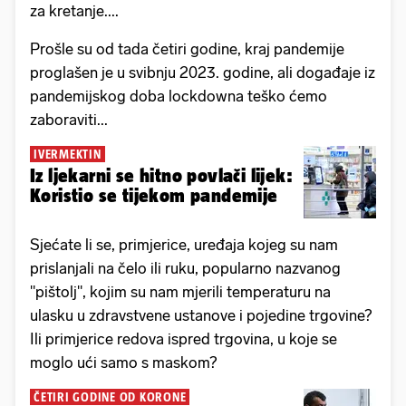
za kretanje....
Prošle su od tada četiri godine, kraj pandemije
proglašen je u svibnju 2023. godine, ali događaje iz
pandemijskog doba lockdowna teško ćemo
zaboraviti...
IVERMEKTIN
Iz ljekarni se hitno povlači lijek:
Koristio se tijekom pandemije
Sjećate li se, primjerice, uređaja kojeg su nam
prislanjali na čelo ili ruku, popularno nazvanog
"pištolj", kojim su nam mjerili temperaturu na
ulasku u zdravstvene ustanove i pojedine trgovine?
Ili primjerice redova ispred trgovina, u koje se
moglo ući samo s maskom?
ČETIRI GODINE OD KORONE