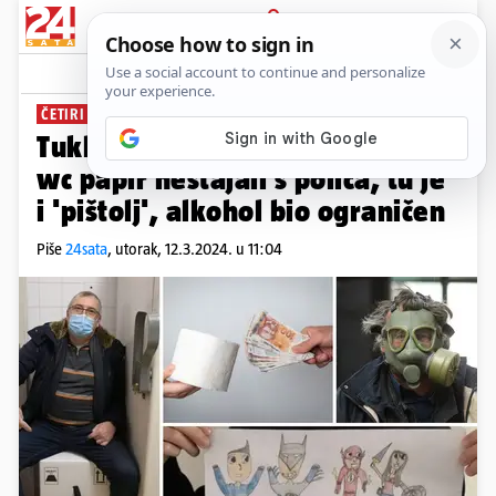
PRIJAVA
News
Komentari
148
ČETIRI GODINE OD PROGLAŠENJA EPIDEMIJE
Tukli loncima za stožer, brašno i
wc papir nestajali s polica, tu je
i 'pištolj', alkohol bio ograničen
Piše
24sata
,
utorak, 12.3.2024. u 11:04