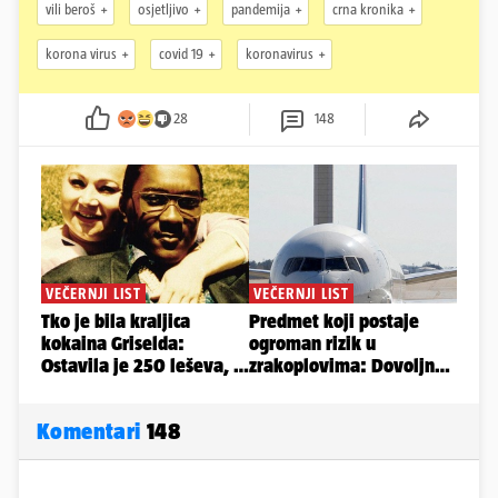
vili beroš
osjetljivo
pandemija
crna kronika
korona virus
covid 19
koronavirus
28
148
Komentari
148