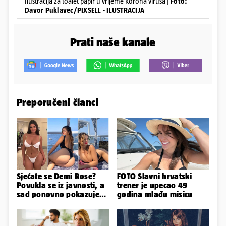
Ilustracija za toalet papir u vrijeme Korona virusa |
Foto:
Davor Puklavec/PIXSELL - ILUSTRACIJA
Prati naše kanale
Preporučeni članci
Sjećate se Demi Rose?
FOTO Slavni hrvatski
Povukla se iz javnosti, a
trener je upecao 49
sad ponovno pokazuje
godina mlađu misicu
obline. Ovako izgleda