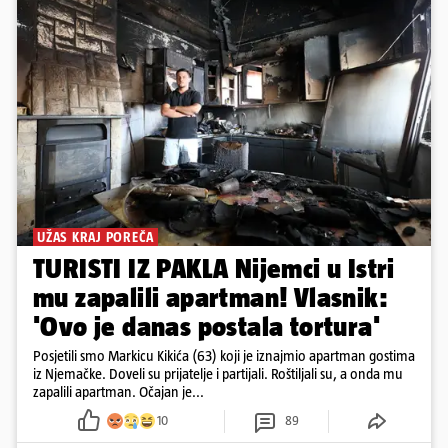
UŽAS KRAJ POREČA
TURISTI IZ PAKLA Nijemci u Istri
mu zapalili apartman! Vlasnik:
'Ovo je danas postala tortura'
Posjetili smo Markicu Kikića (63) koji je iznajmio apartman gostima
iz Njemačke. Doveli su prijatelje i partijali. Roštiljali su, a onda mu
zapalili apartman. Očajan je...
10
89