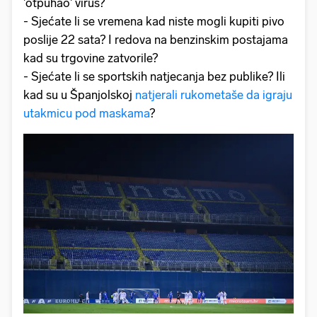
'otpuhao' virus?
- Sjećate li se vremena kad niste mogli kupiti pivo
poslije 22 sata? I redova na benzinskim postajama
kad su trgovine zatvorile?
- Sjećate li se sportskih natjecanja bez publike? Ili
kad su u Španjolskoj
natjerali rukometaše da igraju
utakmicu pod maskama
?