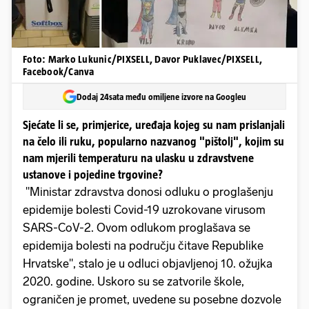
Foto: Marko Lukunic/PIXSELL, Davor Puklavec/PIXSELL,
Facebook/Canva
Dodaj 24sata među omiljene izvore na Googleu
Sjećate li se, primjerice, uređaja kojeg su nam prislanjali
na čelo ili ruku, popularno nazvanog "pištolj", kojim su
nam mjerili temperaturu na ulasku u zdravstvene
ustanove i pojedine trgovine?
"Ministar zdravstva donosi odluku o proglašenju
epidemije bolesti Covid-19 uzrokovane virusom
SARS-CoV-2. Ovom odlukom proglašava se
epidemija bolesti na području čitave Republike
Hrvatske", stalo je u odluci objavljenoj 10. ožujka
2020. godine. Uskoro su se zatvorile škole,
ograničen je promet, uvedene su posebne dozvole