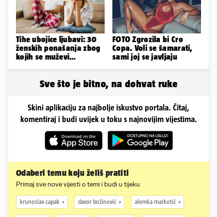
Tihe ubojice ljubavi: 30
FOTO Zgrozila bi Cro
ženskih ponašanja zbog
Copa. Voli se šamarati,
kojih se muževi
sami joj se javljaju
emocionalno distanciraju
Sve što je bitno, na dohvat ruke
Skini aplikaciju za najbolje iskustvo portala. Čitaj,
komentiraj i budi uvijek u toku s najnovijim vijestima.
Odaberi temu koju želiš pratiti
Primaj sve nove vijesti o temi i budi u tijeku
krunoslav capak
davor božinović
alemka markotić