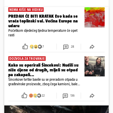
NEMA KIŠE NA VIDIKU
PREDAH ĆE BITI KRATAK Evo kada se
vraća toplinski val. Većina Europe na
udaru
Početkom sljedećeg tjedna temperature će opet
rasti
7
28
DOZVOLA ZA TROVANJE
Kako su operirali Šincekovi: Nudili su
niže cijene od drugih, mljeli su otpad
pa zakapali...
Šincekove tvrtke bavile su se preradom otpada u
građevinske proizvode, zbog čega kamioni, bale
plastike i samljeveni materijal dugo nisu izazivali
sumnju
22
136