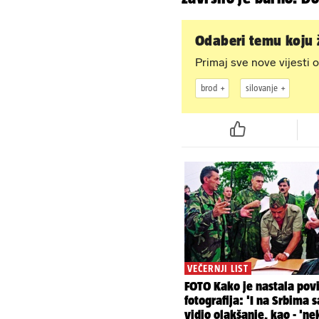
i Anamaria u novoj f
Odaberi temu koju ž
Primaj sve nove vijesti o
brod
silovanje