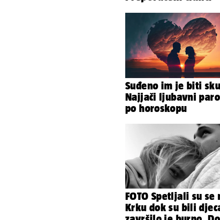
Suđeno im je biti sk
Najjači ljubavni paro
po horoskopu
FOTO Spetljali su se 
Krku dok su bili djec
završilo je burno. Do