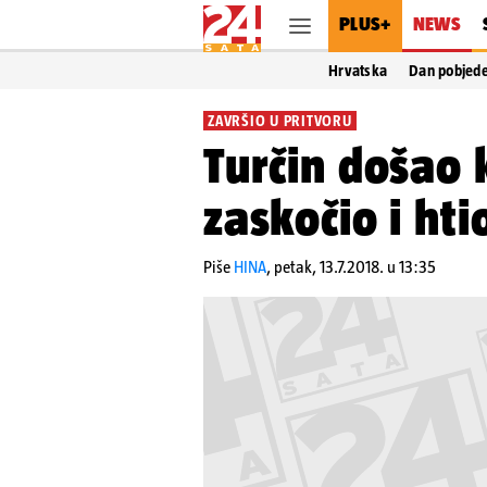
PLUS+
NEWS
Hrvatska
Dan pobjed
ZAVRŠIO U PRITVORU
Turčin došao 
zaskočio i hti
Piše
HINA
,
petak, 13.7.2018. u 13:35