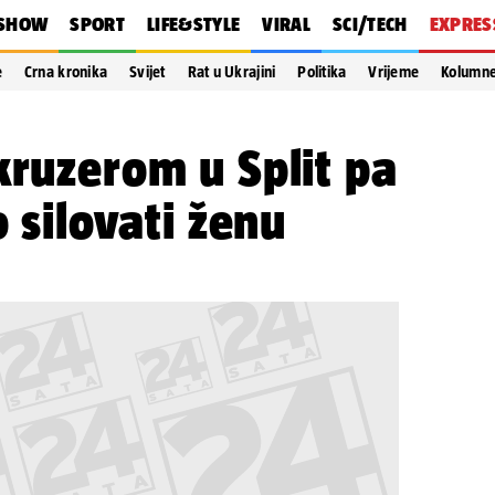
SHOW
SPORT
LIFE&STYLE
VIRAL
SCI/TECH
EXPRES
e
Crna kronika
Svijet
Rat u Ukrajini
Politika
Vrijeme
Kolumn
kruzerom u Split pa
o silovati ženu