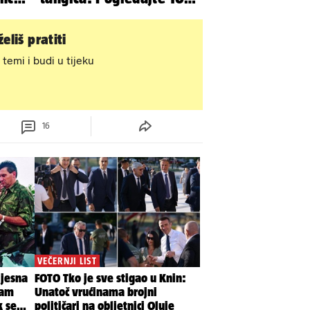
azi
seksi izdanja Lidije Bačić
eliš pratiti
 temi i budi u tijeku
16