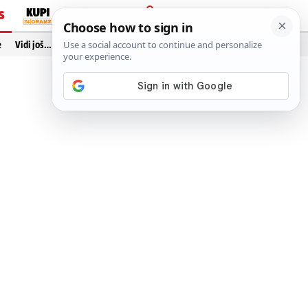
S
PRIJAVA
e
Vidi još…