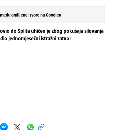
 među omiljene izvore na Googleu
lovio do Splita uhićen je zbog pokušaja silovanja
dio jednomjesečni istražni zatvor