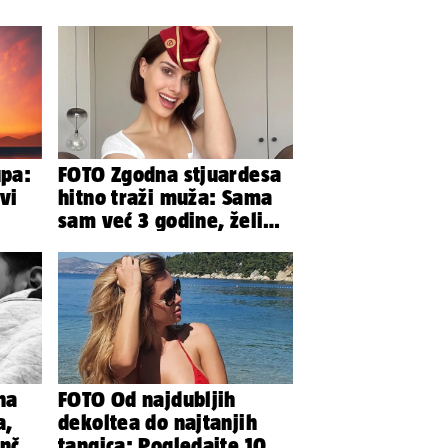
upa:
FOTO Zgodna stjuardesa
vi
hitno traži muža: Sama
sam već 3 godine, želim
da bude stariji...
na
FOTO Od najdubljih
a,
dekoltea do najtanjih
nčić
tangica: Pogledajte 100