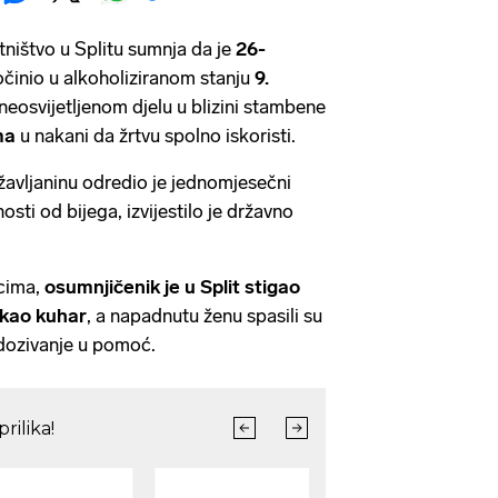
ništvo u Splitu sumnja da je
26-
činio u alkoholiziranom stanju
9.
neosvijetljenom djelu u blizini stambene
ma
u nakani da žrtvu spolno iskoristi.
avljaninu odredio je jednomjesečni
sti od bijega, izvijestilo je državno
cima,
osumnjičenik je u Split stigao
 kao kuhar
, a napadnutu ženu spasili su
 dozivanje u pomoć.