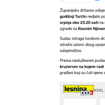
Županijsko državno odvjet
godišnji Turčin
nedjelo po
srpnja oko 23.20 sati
na 
zgrade na
Ravnim Njiva
Sudac istrage turskom drž
istražni zatvor zbog opasno
odvjetništvo.
Prema neslužbenim poda
kruzerom na kojem radi
građani koji su čuli njeno