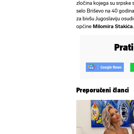
zločina kojega su srpske s
selo Briševo na 40 godin
za bivšu Jugoslaviju osud
općine
Milomira Stakića
Prat
Preporučeni članci