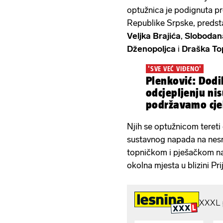
optužnica je podignuta pr
Republike Srpske, predstav
Veljka Brajića
,
Slobodan
Dženopoljca
i
Draška To
'SVE VEĆ VIĐENO'
Plenković: Dodi
odcjepljenju nis
podržavamo cjel
Njih se optužnicom tereti 
sustavnog napada na nesrb
topničkom i pješačkom na
okolna mjesta u blizini P