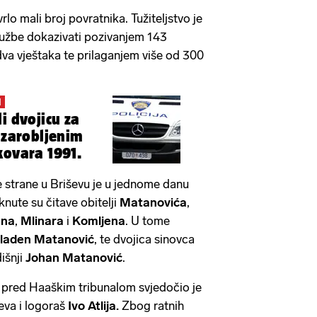
rlo mali broj povratnika. Tužiteljstvo je
tužbe dokazivati pozivanjem 143
dva vještaka te prilaganjem više od 300
I
i dvojicu za
d zarobljenim
kovara 1991.
strane u Briševu je u jednome danu
knute su čitave obitelji
Matanovića
,
ana
,
Mlinara
i
Komljena
. U tome
laden Matanović
, te dvojica sinovca
išnji
Johan Matanović
.
 pred Haaškim tribunalom svjedočio je
eva i logoraš
Ivo Atlija.
Zbog ratnih