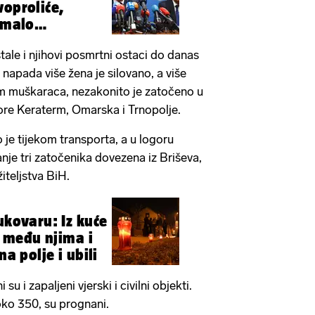
voproliće,
 imalo
ljedice
tale i njihovi posmrtni ostaci do danas
napada više žena je silovano, a više
 muškaraca, nezakonito je zatočeno u
ore Keraterm, Omarska i Trnopolje.
 je tijekom transporta, a u logoru
je tri zatočenika dovezena iz Briševa,
žiteljstva BiH.
ukovaru: Iz kuće
e, među njima i
na polje i ubili
u i zapaljeni vjerski i civilni objekti.
 oko 350, su prognani.