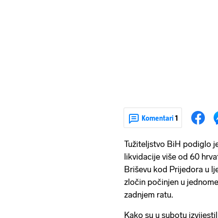
Komentari
1
Tužiteljstvo BiH podiglo 
likvidacije više od 60 hrv
Briševu kod Prijedora u lj
zločin počinjen u jednom
zadnjem ratu.
Kako su u subotu izvijestil