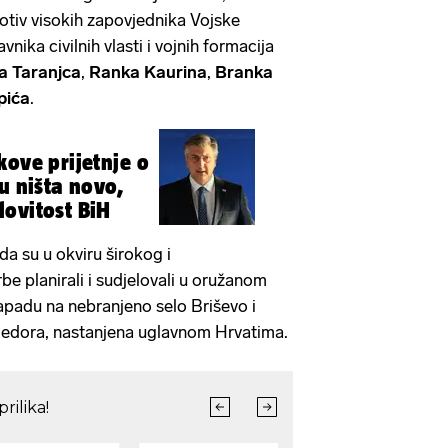
otiv visokih zapovjednika Vojske
nika civilnih vlasti i vojnih formacija
a Taranjca
,
Ranka Kaurina
,
Branka
pića
.
kove prijetnje o
u ništa novo,
ovitost BiH
da su u okviru širokog i
e planirali i sudjelovali u oružanom
padu na nebranjeno selo Briševo i
rijedora, nastanjena uglavnom Hrvatima.