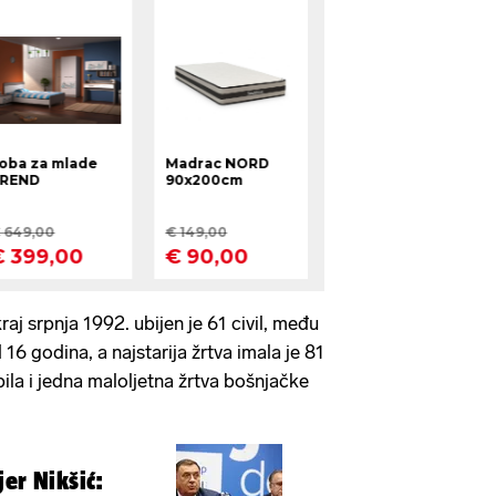
aj srpnja 1992. ubijen je 61 civil, među
16 godina, a najstarija žrtva imala je 81
ila i jedna maloljetna žrtva bošnjačke
er Nikšić: