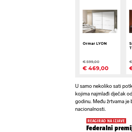
U samo nekoliko sati potkr
kojima najmlađi dječak od 
godinu. Među žrtvama je b
nacionalnosti.
REAGIRAO NA IZJAVE
Federalni premij