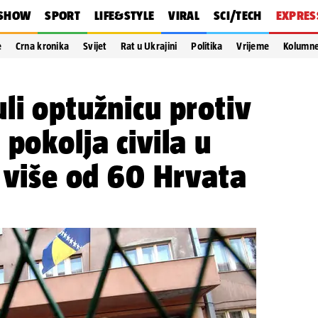
SHOW
SPORT
LIFE&STYLE
VIRAL
SCI/TECH
EXPRES
e
Crna kronika
Svijet
Rat u Ukrajini
Politika
Vrijeme
Kolumn
li optužnicu protiv
pokolja civila u
i više od 60 Hrvata