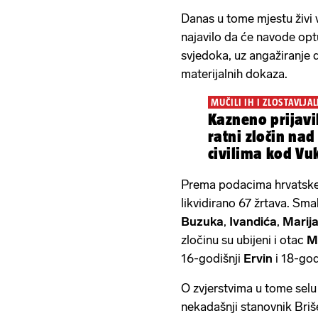
Danas u tome mjestu živi v
najavilo da će navode op
svjedoka, uz angažiranje 
materijalnih dokaza.
MUČILI IH I ZLOSTAVLJAL
Kazneno prijavil
ratni zločin na
civilima kod Vu
Prema podacima hrvatske 
likvidirano 67 žrtava. Sma
Buzuka
,
Ivandića
,
Marij
zločinu su ubijeni i otac
M
16-godišnji
Ervin
i 18-god
O zvjerstvima u tome selu
nekadašnji stanovnik Briš