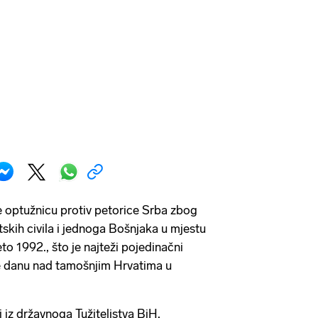
je optužnicu protiv petorice Srba zbog
atskih civila i jednoga Bošnjaka u mjestu
eto 1992., što je najteži pojedinačni
e danu nad tamošnjim Hrvatima u
i iz državnoga Tužiteljstva BiH,