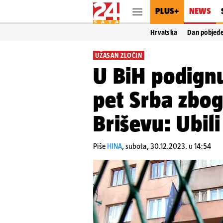
PLUS+
NEWS
Hrvatska
Dan pobjed
UŽASAN ZLOČIN
U BiH podignu
pet Srba zbog 
Briševu: Ubil
Piše
HINA
,
subota, 30.12.2023. u 14:54