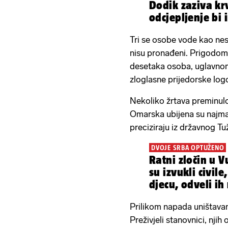
Dodik zaziva kr
odcjepljenje bi
nesagledive pos
Tri se osobe vode kao nes
nisu pronađeni. Prigodom 
desetaka osoba, uglavnom
zloglasne prijedorske log
Nekoliko žrtava preminulo
Omarska ubijena su najman
preciziraju iz državnog Tu
DVOJE SRBA OPTUŽENO
Ratni zločin u V
su izvukli civil
djecu, odveli ih 
Prilikom napada uništavani s
Preživjeli stanovnici, njih