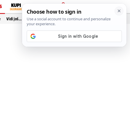
S
PRIJAVA
e
Vidi još…