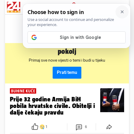
News
Show
Sport
Life&style
Video
Express
PRIJAVA
pokolj
Primaj sve nove vijesti o temi i budi u tijeku
Prati temu
BUHINE KUĆE
Prije 32 godine Armija BiH
pobila hrvatske civile. Obitelji i
dalje čekaju pravdu
1
6