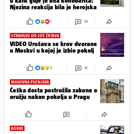
u kafić gdje je bila konobarica:
Njezina reakcija bila je herojska
7
39
STRAHUJU OD JOŠ ŽRTAVA
VIDEO Urušava se krov dvorane
u Moskvi u kojoj je izbio pokolj
5
16
MASOVNA PUCNJAVA
Češka dosta postrožila zakone o
oružju nakon pokolja u Pragu
BORBE