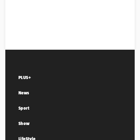
PLUS+
News
Sport
Show
LifeStyle