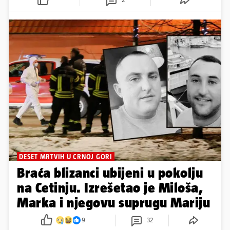
DESET MRTVIH U CRNOJ GORI
Braća blizanci ubijeni u pokolju
na Cetinju. Izrešetao je Miloša,
Marka i njegovu suprugu Mariju
9
32