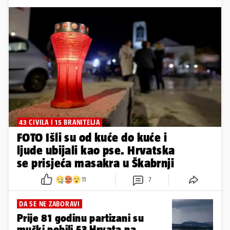
43 CIVILA I 15 BRANITELJA
FOTO Išli su od kuće do kuće i
ljude ubijali kao pse. Hrvatska
se prisjeća masakra u Škabrnji
11
7
DA SE NE ZABORAVI
Prije 81 godinu partizani su
mučki pobili 53 Hrvata na