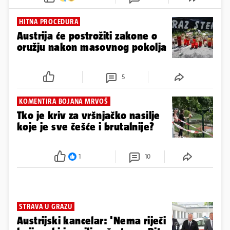
HITNA PROCEDURA
Austrija će postrožiti zakone o
oružju nakon masovnog pokolja
5
KOMENTIRA BOJANA MRVOŠ
Tko je kriv za vršnjačko nasilje
koje je sve češće i brutalnije?
1
10
STRAVA U GRAZU
Austrijski kancelar: 'Nema riječi