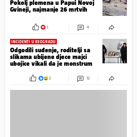
Pokolj plemena u Papui Novoj
Gvineji, najmanje 26 mrtvih
1
4
INCIDENTI U BEOGRADU
Odgodili suđenje, roditelji sa
slikama ubijene djece majci
ubojice vikali da je monstrum
2
12