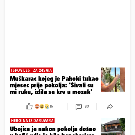
ISPOVIJEST ZA 24SATA
Muškarac kojeg je Pahoki tukao
mjesec prije pokolja: 'Šivali su
mi ruku, izlila se krv u mozak'
16
80
HEROINA IZ DARUVARA
Ubojica je nakon pokolja došao