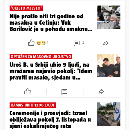
'UKLETO MJESTO'
Nije prošlo niti tri godine od
masakra u Cetinju: Vuk
Borilović je u pohodu smaknuo
10 ljudi
2
4
OPTUŽEN ZA MASOVNO UBOJSTVO
Uroš B. u Srbiji ubio 9 ljudi, na
mrežama najavio pokolj: 'Idem
praviti masakr, sjedam u
kola...'
HAMAS UBIO 1200 LJUDI
Ceremonije i prosvjedi: Izrael
obilježava pokolj 7. listopada u
sjeni eskalirajućeg rata