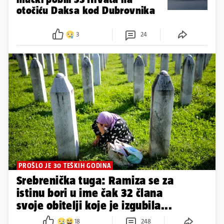
otočiću Daksa kod Dubrovnika
3
24
PROŠLO JE 30 TEŠKIH GODINA
Srebrenička tuga: Ramiza se za
istinu bori u ime čak 32 člana
svoje obitelji koje je izgubila...
18
248