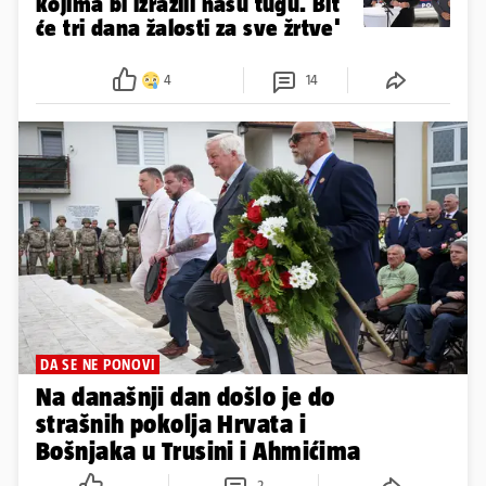
kojima bi izrazili našu tugu. Bit
će tri dana žalosti za sve žrtve'
4
14
DA SE NE PONOVI
Na današnji dan došlo je do
strašnih pokolja Hrvata i
Bošnjaka u Trusini i Ahmićima
2