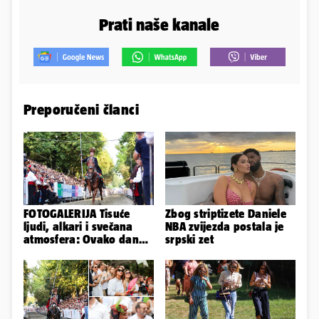
Prati naše kanale
Preporučeni članci
FOTOGALERIJA Tisuće
Zbog striptizete Daniele
ljudi, alkari i svečana
NBA zvijezda postala je
atmosfera: Ovako danas
srpski zet
izgleda Sinj