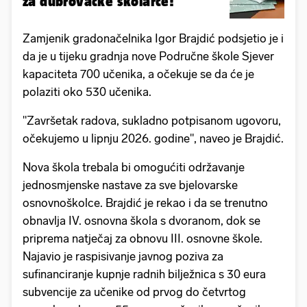
za dubrovačke školarce!
Zamjenik gradonačelnika Igor Brajdić podsjetio je i
da je u tijeku gradnja nove Područne škole Sjever
kapaciteta 700 učenika, a očekuje se da će je
polaziti oko 530 učenika.
"Završetak radova, sukladno potpisanom ugovoru,
očekujemo u lipnju 2026. godine", naveo je Brajdić.
Nova škola trebala bi omogućiti održavanje
jednosmjenske nastave za sve bjelovarske
osnovnoškolce. Brajdić je rekao i da se trenutno
obnavlja IV. osnovna škola s dvoranom, dok se
priprema natječaj za obnovu III. osnovne škole.
Najavio je raspisivanje javnog poziva za
sufinanciranje kupnje radnih bilježnica s 30 eura
subvencije za učenike od prvog do četvrtog