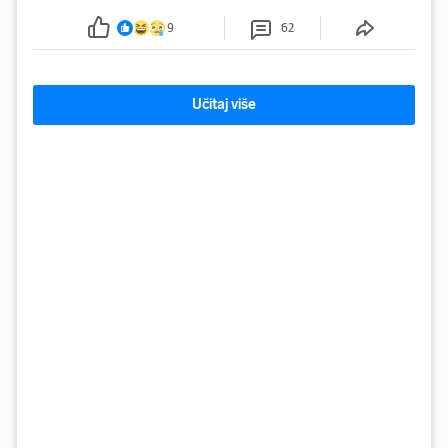
9
62
Učitaj više