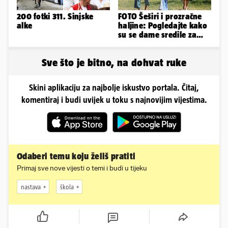
200 fotki 311. Sinjske
FOTO Šeširi i prozračne
alke
haljine: Pogledajte kako
su se dame sredile za
311. Sinjsku alku
Sve što je bitno, na dohvat ruke
Skini aplikaciju za najbolje iskustvo portala. Čitaj,
komentiraj i budi uvijek u toku s najnovijim vijestima.
Odaberi temu koju želiš pratiti
Primaj sve nove vijesti o temi i budi u tijeku
nastava
škola