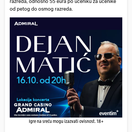
razreda, odnosno 55 eura po učeniku za učenike
od petog do osmog razreda.
Igre na sreću mogu izazvati ovisnost. 18+