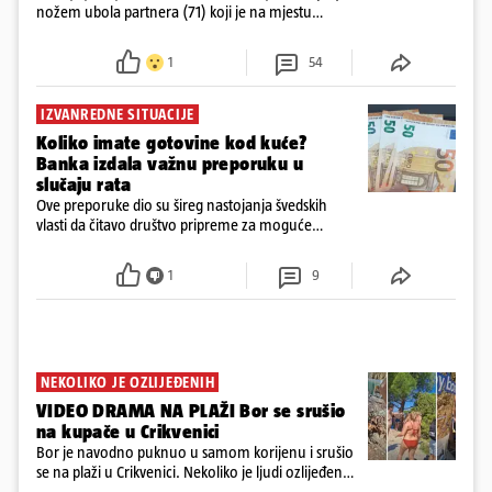
nožem ubola partnera (71) koji je na mjestu
preminuo. Imala je 2,03 promila. U nedjelju su je
ispitali i poslali u istražni zatvor
1
54
IZVANREDNE SITUACIJE
Koliko imate gotovine kod kuće?
Banka izdala važnu preporuku u
slučaju rata
Ove preporuke dio su šireg nastojanja švedskih
vlasti da čitavo društvo pripreme za moguće
posljedice vojnih ili kibernetičkih napada
1
9
NEKOLIKO JE OZLIJEĐENIH
VIDEO DRAMA NA PLAŽI Bor se srušio
na kupače u Crikvenici
Bor je navodno puknuo u samom korijenu i srušio
se na plaži u Crikvenici. Nekoliko je ljudi ozlijeđeno,
ali navodno se ne radi o težim ozljedama