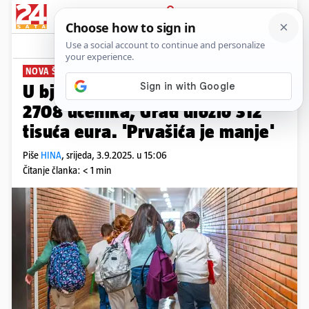
PRIJAVA
News
Komentari
0
NOVA ŠKOLSKA GODINA
U bjelovarske škole krenut će
2708 učenika, Grad uložio 312
tisuća eura. 'Prvašića je manje'
Piše
HINA
,
srijeda, 3.9.2025. u 15:06
Čitanje članka: < 1 min