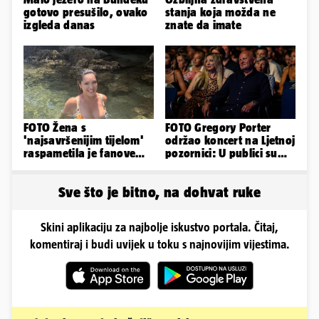
gotovo presušilo, ovako
stanja koja možda ne
izgleda danas
znate da imate
FOTO Žena s
FOTO Gregory Porter
'najsavršenijim tijelom'
održao koncert na Ljetnoj
raspametila je fanove
pozornici: U publici su
zaigranim fotkama iz
bili Mateša i Blanka
plićaka
Sve što je bitno, na dohvat ruke
Skini aplikaciju za najbolje iskustvo portala. Čitaj,
komentiraj i budi uvijek u toku s najnovijim vijestima.