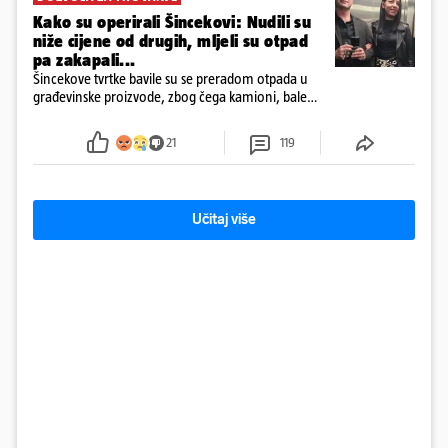
Kako su operirali Šincekovi: Nudili su
niže cijene od drugih, mljeli su otpad
pa zakapali...
Šincekove tvrtke bavile su se preradom otpada u
građevinske proizvode, zbog čega kamioni, bale
plastike i samljeveni materijal dugo nisu izazivali
sumnju
21
119
Učitaj više