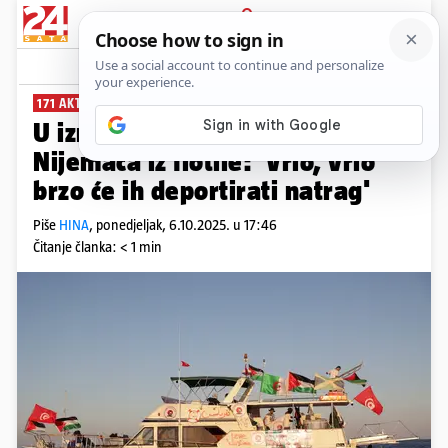
PRIJAVA
News
Komentari
3
171 AKTIVISTA SU DEPORTIRALI
U izraelskom pritvoru još je 14
Nijemaca iz flotile: 'Vrlo, vrlo
brzo će ih deportirati natrag'
Piše
HINA
,
ponedjeljak, 6.10.2025. u 17:46
Čitanje članka: < 1 min