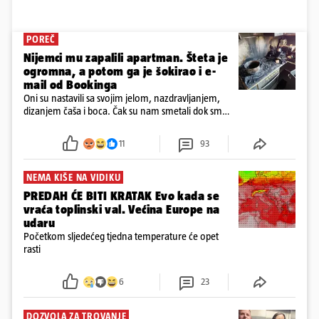
POREČ
Nijemci mu zapalili apartman. Šteta je
ogromna, a potom ga je šokirao i e-
mail od Bookinga
Oni su nastavili sa svojim jelom, nazdravljanjem,
dizanjem čaša i boca. Čak su nam smetali dok smo
u panici kupili crijeva kako bismo pokušali ugasiti
požar, rekao je vlasnik
11
93
NEMA KIŠE NA VIDIKU
PREDAH ĆE BITI KRATAK Evo kada se
vraća toplinski val. Većina Europe na
udaru
Početkom sljedećeg tjedna temperature će opet
rasti
6
23
DOZVOLA ZA TROVANJE