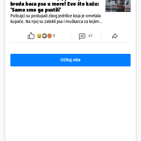
broda baca psa u more! Evo što kažu:
'Samo smo ga pustili'
Policajci su postupali zbog jedrilice koja je ometala
kupače. Na njoj su zatekli psa i muškarca za kojim
se od ranije trage. Muškarac je pružao otpor te su
ga uhitili, a psa je preuzeo komunalni redar
11
47
Učitaj više