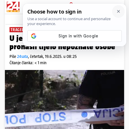
PRIJAVA
News
TRAGEDIJA
U jezeru kod Slavonskog Broda
pronašli tijelo nepoznate osobe
Piše
24sata
,
četvrtak, 19.6.2025. u 08:25
Čitanje članka: < 1 min