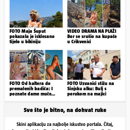
FOTO Maja Šuput
VIDEO DRAMA NA PLAŽI
pokazala je isklesano
Bor se srušio na kupače
tijelo u bikiniju
u Crikvenici
FOTO Od haltera do
FOTO Uzvanici stižu na
premalenih badića: I
Sinjsku alku: Bulj s
poznate dame muče
porukom na majici
vrućine, evo kako su
pozirale
Sve što je bitno, na dohvat ruke
Skini aplikaciju za najbolje iskustvo portala. Čitaj,