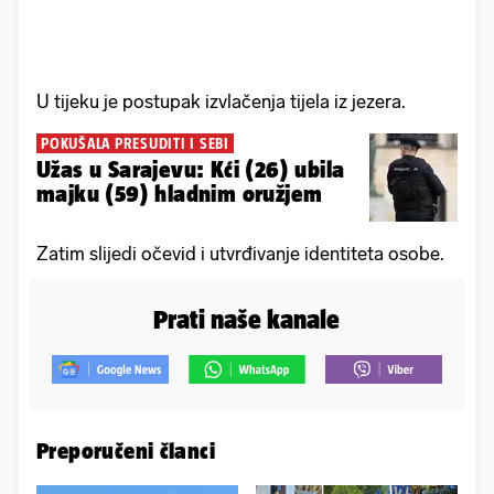
U tijeku je postupak izvlačenja tijela iz jezera.
POKUŠALA PRESUDITI I SEBI
Užas u Sarajevu: Kći (26) ubila
majku (59) hladnim oružjem
Zatim slijedi očevid i utvrđivanje identiteta osobe.
Prati naše kanale
Preporučeni članci