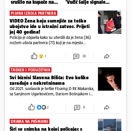
PIJANA IZBOLA PARTNERA
VIDEO Žena koju sumnjiče za teško
ubojstvo ide u istražni zatvor. Prijeti
joj 40 godina!
Policija je objavila kako su utvrdili da je žena (36)
nožem ubola partnera (71) koji je na mjestu
preminuo. Imala je 2,03 promila. U nedjelju su je
ispitali i poslali u istražni zatvor
1
38
TRENER I PODUZETNIK
Svi biznisi Slavena Bilića: Evo koliko
zarađuje s nekretninama
Od 2021. suvlasnik je tvrtke F&amp;D RE Makarska,
sa Sanjinom Ugarkovićem, Dariom Bošnjakom i
Dobrislavom Hrkaćem. Tvrtka je registrirana za
poslovanje nekretninama, a od osnutka nema
2
8
zaposlenih
DRAMA NA PAŠMANU
Širi se snimka na kojoj policajac s