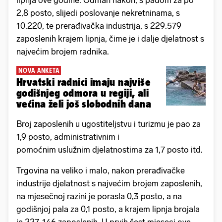
lipnja ove godine. Odmah nakon, s padom za po
2,8 posto, slijedi poslovanje nekretninama, s
10.220, te prerađivačka industrija, s 229.579
zaposlenih krajem lipnja, čime je i dalje djelatnost s
najvećim brojem radnika.
NOVA ANKETA
Hrvatski radnici imaju najviše
godišnjeg odmora u regiji, ali
većina želi još slobodnih dana
Broj zaposlenih u ugostiteljstvu i turizmu je pao za
1,9 posto, administrativnim i
pomoćnim uslužnim djelatnostima za 1,7 posto itd.
Trgovina na veliko i malo, nakon prerađivačke
industrije djelatnost s najvećim brojem zaposlenih,
na mjesečnoj razini je porasla 0,3 posto, a na
godišnjoj pala za 0,1 posto, a krajem lipnja brojala