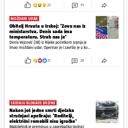
23
91
MOŽDANI UDAR
Obitelj Hrvata u Irskoj: 'Zovu nas iz
ministarstva. Denis sada ima
temperaturu. Strah nas je'
Denis Vejzović (38) iz Rijeke početkom srpnja je
imao moždani udar. Operiran je i završio je u komi.
Obitelj ga želi prebaciti u Hrvatsku, kažu kako
tamošnji liječnici ne vjeruju u oporavak: 'Imamo
21
28
72 sata'
SKIDAJU BLOKADE BRZINE
Nakon još jedne smrti dječaka
stručnjaci apeliraju: 'Roditelji,
električni romobili nisu igračke'
Maloljetnik je preminuo u zagrebačkoj bolnici