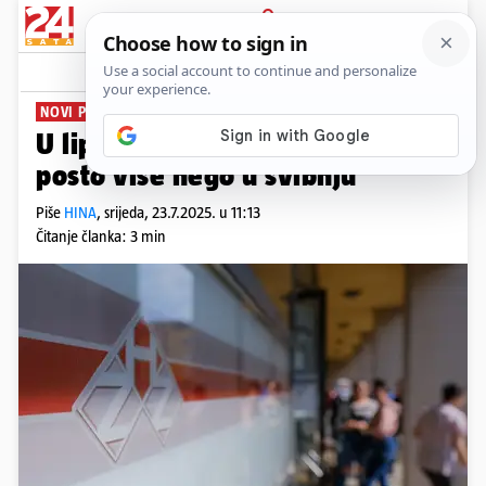
PRIJAVA
News
Komentari
0
NOVI PODACI
U lipnju 1,75 mil. zaposlenih, 1,1
posto više nego u svibnju
Piše
HINA
,
srijeda, 23.7.2025. u 11:13
Čitanje članka: 3 min