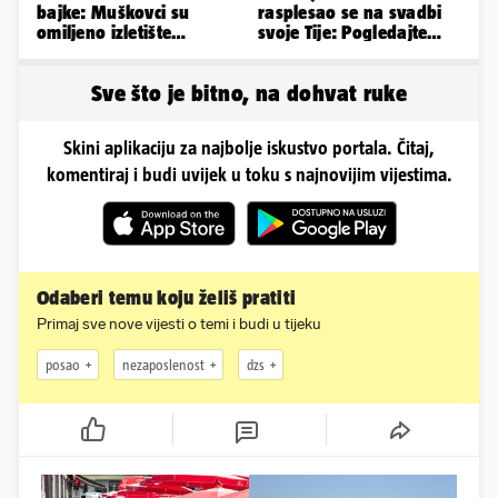
bajke: Muškovci su
rasplesao se na svadbi
omiljeno izletište
svoje Tije: Pogledajte
Zadrana, pogledajte
kako je izgledalo
zašto
vjenčanje...
Sve što je bitno, na dohvat ruke
Skini aplikaciju za najbolje iskustvo portala. Čitaj,
komentiraj i budi uvijek u toku s najnovijim vijestima.
Odaberi temu koju želiš pratiti
Primaj sve nove vijesti o temi i budi u tijeku
posao
nezaposlenost
dzs