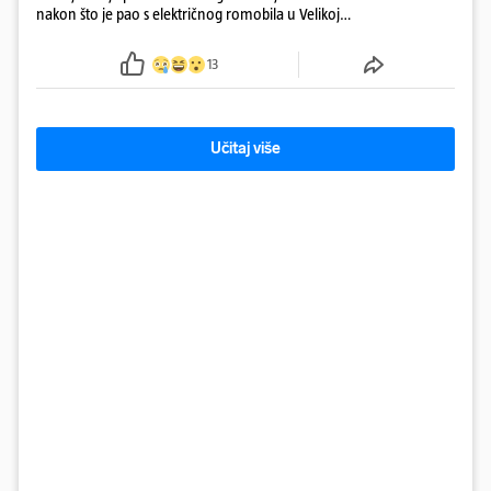
nakon što je pao s električnog romobila u Velikoj
Gorici. Liječnici: ‘Ozljede su sve jezivije’
13
Učitaj više