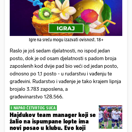
Igre na sreću mogu izazvati ovisnost. 18+
Raslo je još sedam djelatnosti, no ispod jedan
posto, dok je od osam djelatnosti s padom broja
zaposlenih kod dvije pad bio veći od jedan posto,
odnosno po 1,1 posto - u rudarstvu i vađenju te
građevini. Rudarstvo i vađenje je tako krajem lipnja
brojalo 3.783 zaposlena, a
građevinarstvo 128.566.
I NAPAO ČETVRTOG SUCA
Hajdukov team manager koji se
žalio na ispumpane lopte ima
novi posao u klubu. Evo koji