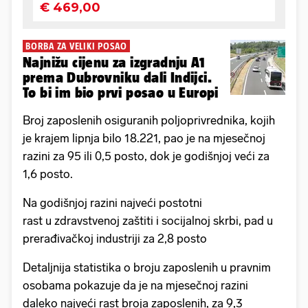
BORBA ZA VELIKI POSAO
Najnižu cijenu za izgradnju A1
prema Dubrovniku dali Indijci.
To bi im bio prvi posao u Europi
Broj zaposlenih osiguranih poljoprivrednika, kojih
je krajem lipnja bilo 18.221, pao je na mjesečnoj
razini za 95 ili 0,5 posto, dok je godišnjoj veći za
1,6 posto.
Na godišnjoj razini najveći postotni
rast u zdravstvenoj zaštiti i socijalnoj skrbi, pad u
prerađivačkoj industriji za 2,8 posto
Detaljnija statistika o broju zaposlenih u pravnim
osobama pokazuje da je na mjesečnoj razini
daleko najveći rast broja zaposlenih, za 9,3