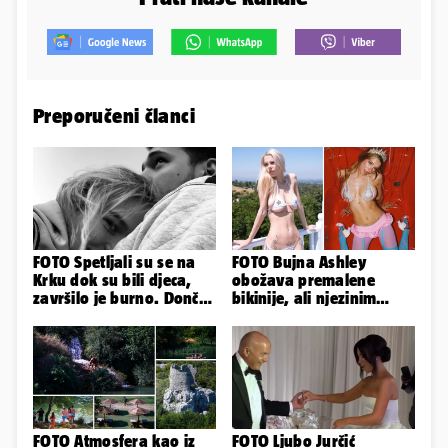
Preporučeni članci
FOTO Spetljali su se na
FOTO Bujna Ashley
Krku dok su bili djeca,
obožava premalene
završilo je burno. Dončić
bikinije, ali njezinim
i Anamaria u novoj fazi
fanovima to uopće ne
smeta
FOTO Atmosfera kao iz
FOTO Ljubo Jurčić