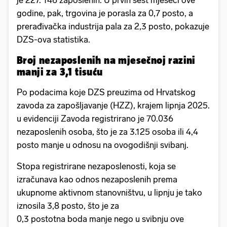
je 227. 146 zaposlenih. U prvih šest mjeseci ove
godine, pak, trgovina je porasla za 0,7 posto, a
prerađivačka industrija pala za 2,3 posto, pokazuje
DZS-ova statistika.
Broj nezaposlenih na mjesečnoj razini
manji za 3,1 tisuću
Po podacima koje DZS preuzima od Hrvatskog
zavoda za zapošljavanje (HZZ), krajem lipnja 2025.
u evidenciji Zavoda registrirano je 70.036
nezaposlenih osoba, što je za 3.125 osoba ili 4,4
posto manje u odnosu na ovogodišnji svibanj.
Stopa registrirane nezaposlenosti, koja se
izračunava kao odnos nezaposlenih prema
ukupnome aktivnom stanovništvu, u lipnju je tako
iznosila 3,8 posto, što je za
0,3 postotna boda manje nego u svibnju ove