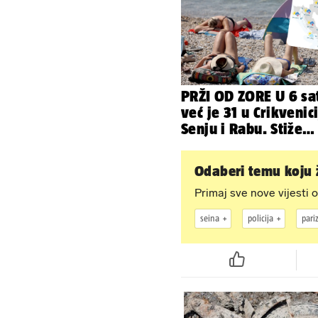
vjenčanje...
PRŽI OD ZORE U 6 sa
već je 31 u Crikvenici
Senju i Rabu. Stiže
grmljavina, pljusak i
jaka bura
Odaberi temu koju ž
Primaj sve nove vijesti o
seina
policija
pari