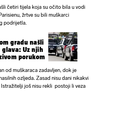
li četiri tijela koja su očito bila u vodi
risienu, žrtve su bili muškarci
g podrijetla.
om gradu našli
 glava: Uz njih
jezivom porukom
edan od muškaraca zadavljen, dok je
asilnih ozljeda. Zasad nisu dani nikakvi
Istražitelji još nisu rekli postoji li veza