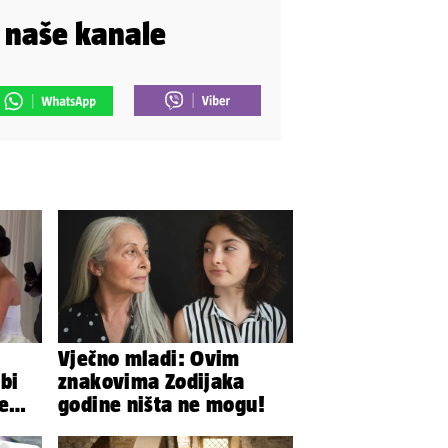
i naše kanale
Vječno mladi: Ovim
bi
znakovima Zodijaka
te
godine ništa ne mogu!