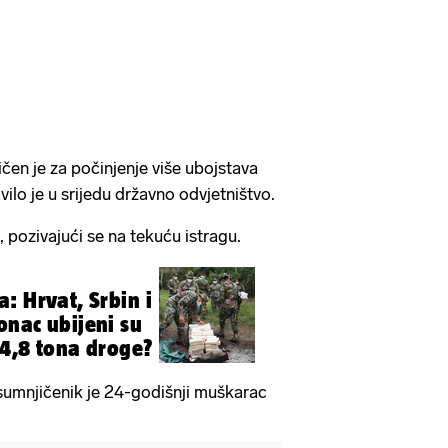
en je za počinjenje više ubojstava
ilo je u srijedu državno odvjetništvo.
e, pozivajući se na tekuću istragu.
: Hrvat, Srbin i
nac ubijeni su
4,8 tona droge?
osumnjičenik je 24-godišnji muškarac