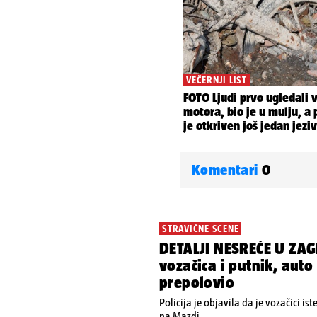
Komentari
0
STRAVIČNE SCENE
DETALJI NESREĆE U ZAG
vozačica i putnik, auto
prepolovio
Policija je objavila da je vozačici is
na Mazdi