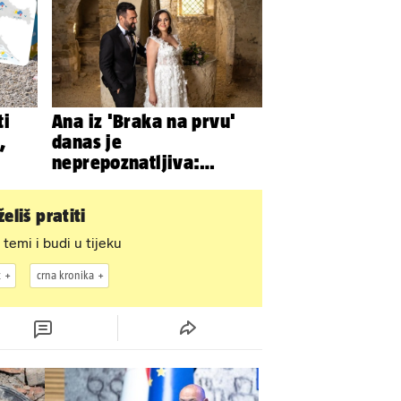
ti
Ana iz 'Braka na prvu'
,
danas je
neprepoznatljiva:
Odselila je iz Hrvatske, a
ovako sad izgleda
eliš pratiti
 temi i budi u tijeku
z
crna kronika