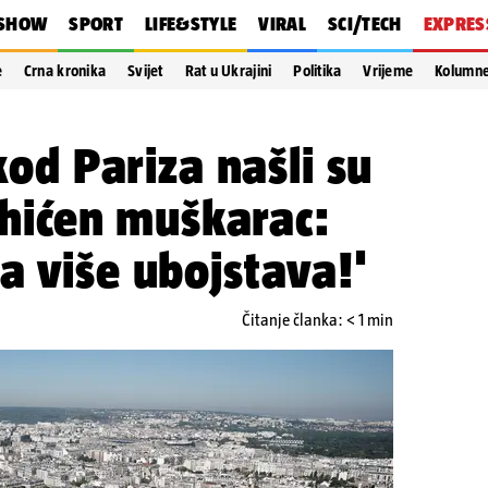
SHOW
SPORT
LIFE&STYLE
VIRAL
SCI/TECH
EXPRES
e
Crna kronika
Svijet
Rat u Ukrajini
Politika
Vrijeme
Kolumn
 kod Pariza našli su
 Uhićen muškarac:
a više ubojstava!'
Čitanje članka: < 1 min