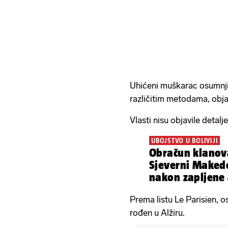
Uhićeni muškarac osumnjič
različitim metodama, objav
Vlasti nisu objavile detalj
UBOJSTVO U BOLIVIJI
Obračun klanova
Sjeverni Makedo
nakon zapljene 
Prema listu Le Parisien, 
rođen u Alžiru.