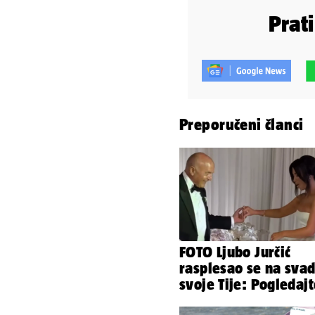
Prat
Preporučeni članci
FOTO Ljubo Jurčić
rasplesao se na svad
svoje Tije: Pogledaj
kako je izgledalo