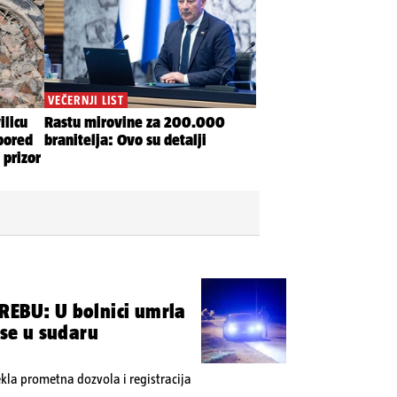
REBU: U bolnici umrla
 se u sudaru
tekla prometna dozvola i registracija