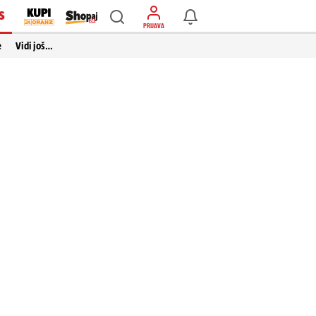
S
PRIJAVA
e
Vidi još…