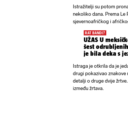
Istražitelji su potom pronaš
nekoliko dana. Prema Le Pa
sjevernoafričkog i afričko
RAT BANDI?
UŽAS U meksičk
šest odrubljenih
je bila deka s 
Istraga je otkrila da je j
drugi pokazivao znakove n
detalji o druge dvije žrtve. 
između žrtava.