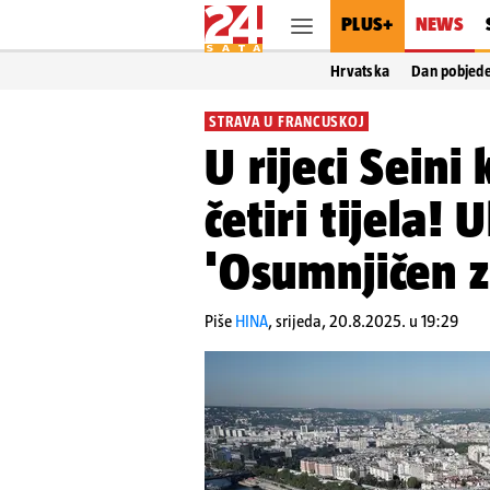
PLUS+
NEWS
Hrvatska
Dan pobjed
STRAVA U FRANCUSKOJ
U rijeci Seini
četiri tijela!
'Osumnjičen z
Piše
HINA
,
srijeda, 20.8.2025. u 19:29