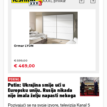
PEKING
Putin: Ukrajina smije ući u
Europsku uniju. Rusija nikada
nije imala želju napasti nekoga
Pozivajući se na svoje izvore, televizija Kanal 5