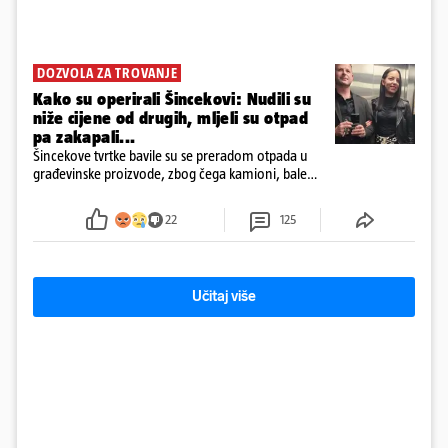
DOZVOLA ZA TROVANJE
Kako su operirali Šincekovi: Nudili su
niže cijene od drugih, mljeli su otpad
pa zakapali...
Šincekove tvrtke bavile su se preradom otpada u
građevinske proizvode, zbog čega kamioni, bale
plastike i samljeveni materijal dugo nisu izazivali
sumnju
22
125
Učitaj više