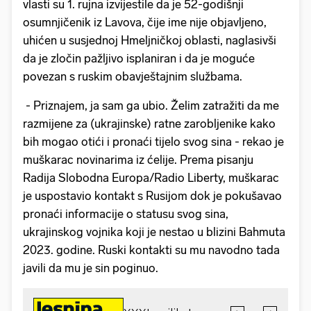
vlasti su 1. rujna izvijestile da je 52-godišnji
osumnjičenik iz Lavova, čije ime nije objavljeno,
uhićen u susjednoj Hmeljničkoj oblasti, naglasivši
da je zločin pažljivo isplaniran i da je moguće
povezan s ruskim obavještajnim službama.
- Priznajem, ja sam ga ubio. Želim zatražiti da me
razmijene za (ukrajinske) ratne zarobljenike kako
bih mogao otići i pronaći tijelo svog sina - rekao je
muškarac novinarima iz ćelije. Prema pisanju
Radija Slobodna Europa/Radio Liberty, muškarac
je uspostavio kontakt s Rusijom dok je pokušavao
pronaći informacije o statusu svog sina,
ukrajinskog vojnika koji je nestao u blizini Bahmuta
2023. godine. Ruski kontakti su mu navodno tada
javili da mu je sin poginuo.