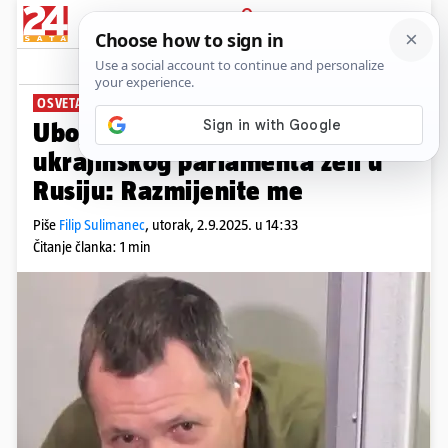
PRIJAVA
News
Komentari
0
OSVETA UKRAJINI
Ubojica bivšeg predsjednika
ukrajinskog parlamenta želi u
Rusiju: Razmijenite me
Piše
Filip Sulimanec
,
utorak, 2.9.2025. u 14:33
Čitanje članka: 1 min