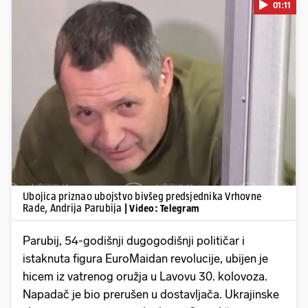
01:11
Pokretanje videa...
Ubojica priznao ubojstvo bivšeg predsjednika Vrhovne
Rade, Andrija Parubija
| Video: Telegram
Parubij, 54-godišnji dugogodišnji političar i
istaknuta figura EuroMaidan revolucije, ubijen je
hicem iz vatrenog oružja u Lavovu 30. kolovoza.
Napadač je bio prerušen u dostavljača. Ukrajinske