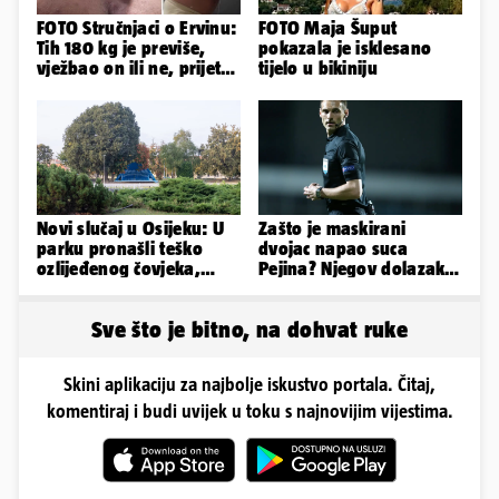
FOTO Stručnjaci o Ervinu:
FOTO Maja Šuput
Tih 180 kg je previše,
pokazala je isklesano
vježbao on ili ne, prijete
tijelo u bikiniju
mu mnoge komplikacije
Novi slučaj u Osijeku: U
Zašto je maskirani
parku pronašli teško
dvojac napao suca
ozlijeđenog čovjeka,
Pejina? Njegov dolazak u
prevezen je u bolnicu
Zračnu luku izazvao je
čuđenje
Sve što je bitno, na dohvat ruke
Skini aplikaciju za najbolje iskustvo portala. Čitaj,
komentiraj i budi uvijek u toku s najnovijim vijestima.