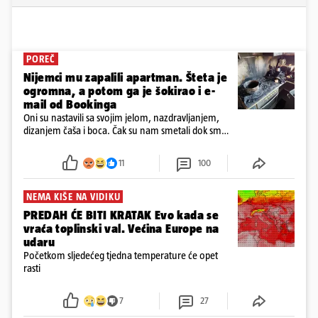
POREČ
Nijemci mu zapalili apartman. Šteta je
ogromna, a potom ga je šokirao i e-
mail od Bookinga
Oni su nastavili sa svojim jelom, nazdravljanjem,
dizanjem čaša i boca. Čak su nam smetali dok smo
u panici kupili crijeva kako bismo pokušali ugasiti
požar, rekao je vlasnik
11
100
NEMA KIŠE NA VIDIKU
PREDAH ĆE BITI KRATAK Evo kada se
vraća toplinski val. Većina Europe na
udaru
Početkom sljedećeg tjedna temperature će opet
rasti
7
27