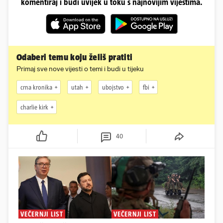
komentiraj i budi uvijek u toku s najnovijim vijestima.
Odaberi temu koju želiš pratiti
Primaj sve nove vijesti o temi i budi u tijeku
crna kronika
utah
ubojstvo
fbi
charlie kirk
40