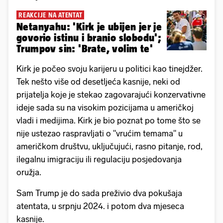
REAKCIJE NA ATENTAT
Netanyahu: 'Kirk je ubijen jer je
govorio istinu i branio slobodu';
Trumpov sin: 'Brate, volim te'
Kirk je počeo svoju karijeru u politici kao tinejdžer.
Tek nešto više od desetljeća kasnije, neki od
prijatelja koje je stekao zagovarajući konzervativne
ideje sada su na visokim pozicijama u američkoj
vladi i medijima. Kirk je bio poznat po tome što se
nije ustezao raspravljati o "vrućim temama" u
američkom društvu, uključujući, rasno pitanje, rod,
ilegalnu imigraciju ili regulaciju posjedovanja
oružja.
Sam Trump je do sada preživio dva pokušaja
atentata, u srpnju 2024. i potom dva mjeseca
kasnije.