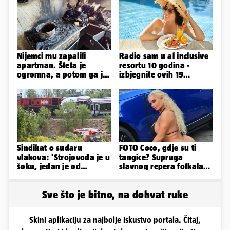
Nijemci mu zapalili
Radio sam u al inclusive
apartman. Šteta je
resortu 10 godina -
ogromna, a potom ga je
izbjegnite ovih 19
šokirao i e-mail od
grešaka i olakšajte si
Bookinga
odmor
Sindikat o sudaru
FOTO Coco, gdje su ti
vlakova: 'Strojovođa je u
tangice? Supruga
šoku, jedan je od
slavnog repera fotkala
najboljih i
se ispred auta i pokazala
najobučenijih...'
sve
Sve što je bitno, na dohvat ruke
Skini aplikaciju za najbolje iskustvo portala. Čitaj,