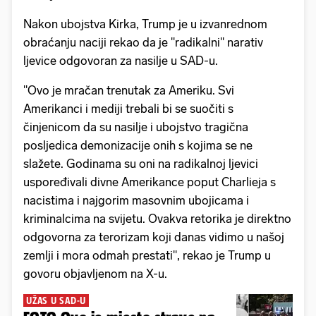
Nakon ubojstva Kirka, Trump je u izvanrednom
obraćanju naciji rekao da je ''radikalni'' narativ
ljevice odgovoran za nasilje u SAD-u.
"Ovo je mračan trenutak za Ameriku. Svi
Amerikanci i mediji trebali bi se suočiti s
činjenicom da su nasilje i ubojstvo tragična
posljedica demonizacije onih s kojima se ne
slažete. Godinama su oni na radikalnoj ljevici
uspoređivali divne Amerikance poput Charlieja s
nacistima i najgorim masovnim ubojicama i
kriminalcima na svijetu. Ovakva retorika je direktno
odgovorna za terorizam koji danas vidimo u našoj
zemlji i mora odmah prestati'', rekao je Trump u
govoru objavljenom na X-u.
UŽAS U SAD-U