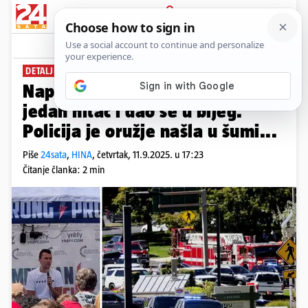
PRIJAVA
News
Komentari
40
DETALJI UBOJSTVA
Napadač je na Kirka ispalio
jedan hitac i dao se u bijeg.
Policija je oružje našla u šumi...
Piše
24sata
,
HINA
,
četvrtak, 11.9.2025. u 17:23
Čitanje članka: 2 min