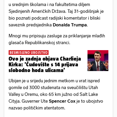
u srednjim školama i na fakultetima diljem
Sjedinjenih Američkih Država. Taj 31-godišnjak je
bio poznati podcast radijski komentator i bliski
saveznik predsjednika
Donalda Trumpa
.
Mnogi mu pripisuju zasluge za priklanjanje mlađih
glasača Republikanskoj stranci.
BESMISLENO UBOJSTVO
Ovo je zadnja objava Charlieja
Kirka: 'Čudovište s 14 prijava
slobodno hoda ulicama'
Ubijen je u srijedu jednim metkom u vrat ispred
gomile od 3000 studenata na sveučilištu Utah
Valley u Oremu, oko 65 km južno od Salt Lake
Cityja. Guverner Ute
Spencer Cox
je to ubojstvo
nazvao političkim atentatom.