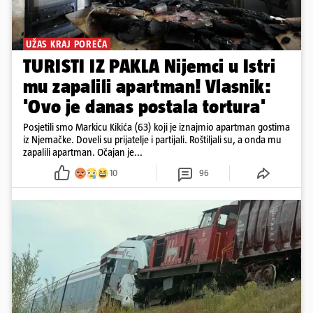
UŽAS KRAJ POREČA
TURISTI IZ PAKLA Nijemci u Istri
mu zapalili apartman! Vlasnik:
'Ovo je danas postala tortura'
Posjetili smo Markicu Kikića (63) koji je iznajmio apartman gostima
iz Njemačke. Doveli su prijatelje i partijali. Roštiljali su, a onda mu
zapalili apartman. Očajan je...
10
96