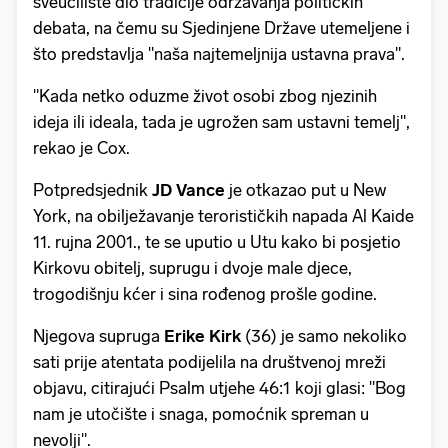
sveučilište dio tradicije održavanja političkih
debata, na čemu su Sjedinjene Države utemeljene i
što predstavlja "naša najtemeljnija ustavna prava".
"Kada netko oduzme život osobi zbog njezinih
ideja ili ideala, tada je ugrožen sam ustavni temelj",
rekao je Cox.
Potpredsjednik
JD Vance
je otkazao put u New
York, na obilježavanje terorističkih napada Al Kaide
11. rujna 2001., te se uputio u Utu kako bi posjetio
Kirkovu obitelj, suprugu i dvoje male djece,
trogodišnju kćer i sina rođenog prošle godine.
Njegova supruga
Erike Kirk
(36) je samo nekoliko
sati prije atentata podijelila na društvenoj mreži
objavu, citirajući Psalm utjehe 46:1 koji glasi: "Bog
nam je utočište i snaga, pomoćnik spreman u
nevolji".