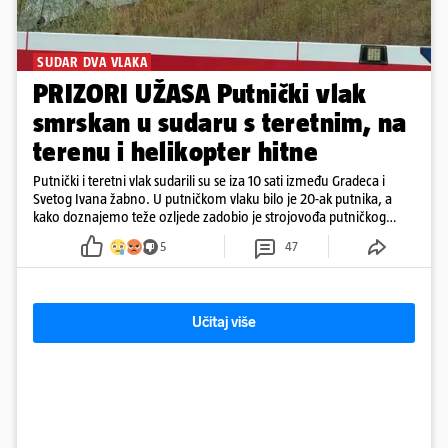
SUDAR DVA VLAKA
PRIZORI UŽASA Putnički vlak
smrskan u sudaru s teretnim, na
terenu i helikopter hitne
Putnički i teretni vlak sudarili su se iza 10 sati između Gradeca i
Svetog Ivana žabno. U putničkom vlaku bilo je 20-ak putnika, a
kako doznajemo teže ozljede zadobio je strojovođa putničkog
vlaka. Zatvoren je promet, a fotoreporteri Prigorskog objavili su
5
47
prve snimke s mjesta sudara
Učitaj više