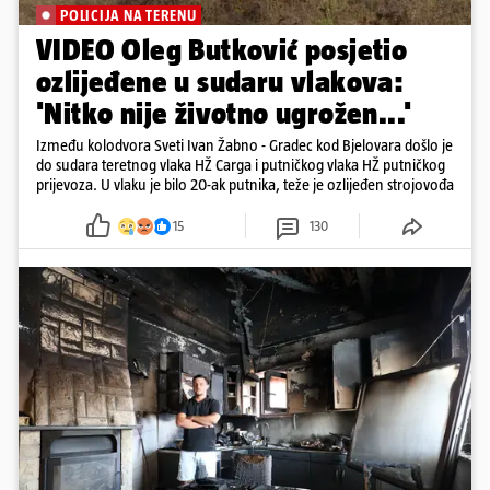
POLICIJA NA TERENU
VIDEO Oleg Butković posjetio
ozlijeđene u sudaru vlakova:
'Nitko nije životno ugrožen...'
Između kolodvora Sveti Ivan Žabno - Gradec kod Bjelovara došlo je
do sudara teretnog vlaka HŽ Carga i putničkog vlaka HŽ putničkog
prijevoza. U vlaku je bilo 20-ak putnika, teže je ozlijeđen strojovođa
15
130