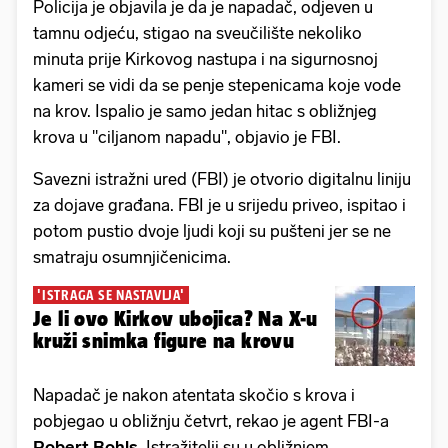
Policija je objavila je da je napadač, odjeven u
tamnu odjeću, stigao na sveučilište nekoliko
minuta prije Kirkovog nastupa i na sigurnosnoj
kameri se vidi da se penje stepenicama koje vode
na krov. Ispalio je samo jedan hitac s obližnjeg
krova u "ciljanom napadu", objavio je FBI.
Savezni istražni ured (FBI) je otvorio digitalnu liniju
za dojave građana. FBI je u srijedu priveo, ispitao i
potom pustio dvoje ljudi koji su pušteni jer se ne
smatraju osumnjičenicima.
'ISTRAGA SE NASTAVLJA'
Je li ovo Kirkov ubojica? Na X-u
kruži snimka figure na krovu
Napadač je nakon atentata skočio s krova i
pobjegao u obližnju četvrt, rekao je agent FBI-a
Robert Bohls
. Istražitelji su u obližnjem