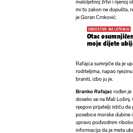
maloljetnoj žrtvi i njenoj 
mi to zakon ne dopušta, ne
je Goran Crnković.
UBOJSTVO NA LOŠINJU
Otac osumnjičen
moje dijete ubij
Rafajca sumnjiče da je upa
roditeljima, napao njezinu
braniti, izbo ju je.
Branko Rafajac
rođen je 
doselio se na Mali Lošinj
njegovi prijatelji ističu da
posebice morske dubine i r
upravo podvodnim ribolov
informacija da je meta ub