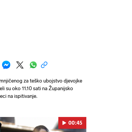
mnjičenog za teško ubojstvo djevojke
li su oko 11.10 sati na Županijsko
ci na ispitivanje.
00:45