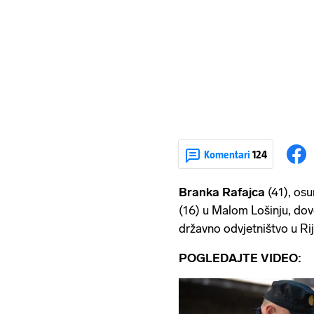
Komentari
124
Branka Rafajca
(41), osu
(16) u Malom Lošinju, dove
državno odvjetništvo u Rije
POGLEDAJTE VIDEO: