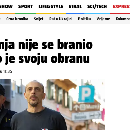
SHOW
SPORT
LIFE&STYLE
VIRAL
SCI/TECH
EXPRES
e
Crna kronika
Svijet
Rat u Ukrajini
Politika
Vrijeme
Kolumn
nja nije se branio
o je svoju obranu
u 11:35