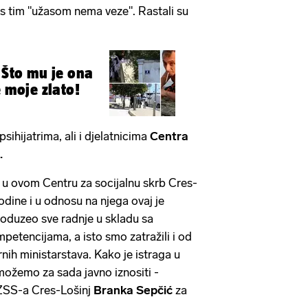
 s tim "užasom nema veze". Rastali su
 Što mu je ona
e moje zlato!
psihijatrima, ali i djelatnicima
Centra
.
a u ovom Centru za socijalnu skrb Cres-
odine i u odnosu na njega ovaj je
poduzeo sve radnje u skladu sa
petencijama, a isto smo zatražili i od
nih ministarstava. Kako je istraga u
možemo za sada javno iznositi -
 CZSS-a Cres-Lošinj
Branka Sepčić
za