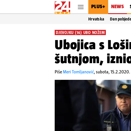
PLUS+
NEWS
Hrvatska
Dan pobjed
DJEVOJKU (16) UBO NOŽEM
Ubojica s Loši
šutnjom, izni
Piše
Meri Tomljanović
,
subota, 15.2.2020. 