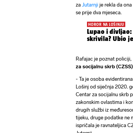
za
Jutarnji
je rekla da ona
se prije dva mjeseca.
HOROR NA LOŠINJU
Lupao i divljao:
skrivila? Ubio j
Rafajac je poznat policiji, 
za socijalnu skrb (CZSS)
- Ta je osoba evidentiran
Lošinj od siječnja 2020. g
Centar za socijalnu skrb 
zakonskim ovlastima i kom
drugih službi iz međuresor
tijeku, druge podatke ne 
ispričala je ravnateljica