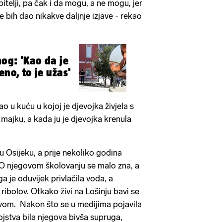
obitelji, pa čak i da mogu, a ne mogu, jer
 bih dao nikakve daljnje izjave - rekao
og: 'Kao da je
eno, to je užas'
o u kuću u kojoj je djevojka živjela s
 majku, a kada ju je djevojka krenula
u Osijeku, a prije nekoliko godina
. O njegovom školovanju se malo zna, a
 ga je oduvijek privlačila voda, a
ibolov. Otkako živi na Lošinju bavi se
om. Nakon što se u medijima pojavila
ojstva bila njegova bivša supruga,