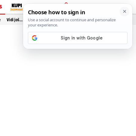
S
PRIJAVA
e
Vidi još…