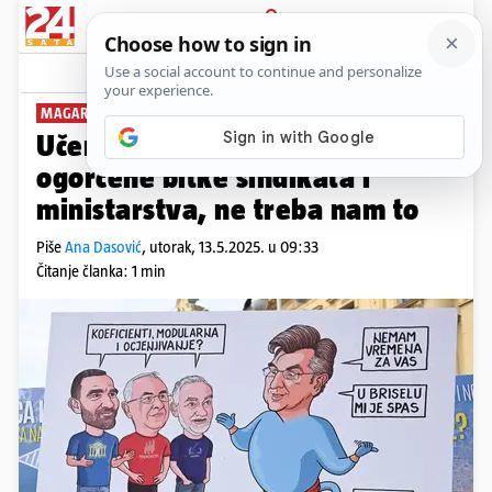
PRIJAVA
News
Komentari
1
MAGAREĆA KLUPA
PLUS+
Učenici su kolateralne žrtve
ogorčene bitke sindikata i
ministarstva, ne treba nam to
Piše
Ana Dasović
,
utorak, 13.5.2025. u 09:33
Čitanje članka: 1 min