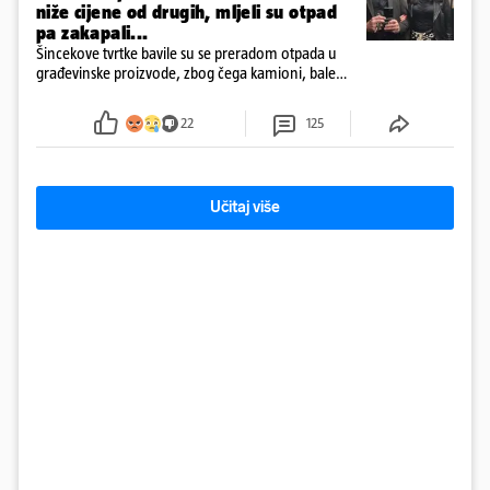
niže cijene od drugih, mljeli su otpad
pa zakapali...
Šincekove tvrtke bavile su se preradom otpada u
građevinske proizvode, zbog čega kamioni, bale
plastike i samljeveni materijal dugo nisu izazivali
sumnju
22
125
Učitaj više