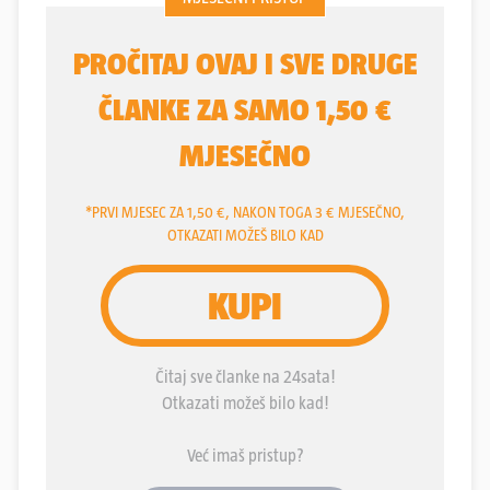
umoru. I baš u ovom periodu prosvjetni sindikati i
ministarstvo zaoštrili su svoj tinjajući sukob na
najjače. Sindikati prijete štrajkom usred državne
mature, ministar im odgovara oštrim, bijesnim
porukama. Samim time stres će dodatno rasti i
među zaposlenima u školama. I svi su sve već
objasnili, pozicije su jasne.