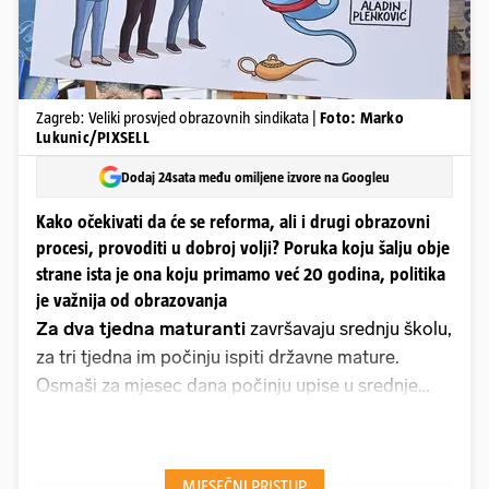
Zagreb: Veliki prosvjed obrazovnih sindikata |
Foto: Marko
Lukunic/PIXSELL
Dodaj 24sata među omiljene izvore na Googleu
Kako očekivati da će se reforma, ali i drugi obrazovni
procesi, provoditi u dobroj volji? Poruka koju šalju obje
strane ista je ona koju primamo već 20 godina, politika
je važnija od obrazovanja
Za dva tjedna maturanti
završavaju srednju školu,
za tri tjedna im počinju ispiti državne mature.
Osmaši za mjesec dana počinju upise u srednje
škole, pred svim učenicima zadnji su tjedni ove
školske godine, za neke i ključni, sakupljaju se
zadnje ocjene, stres raste razmjerno zasićenju i