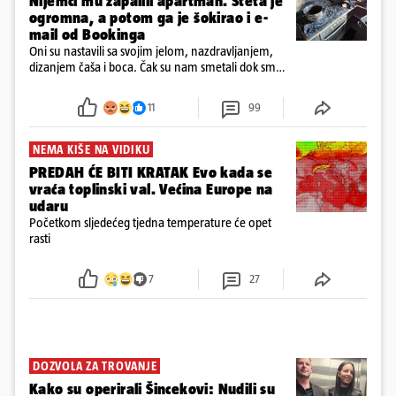
Nijemci mu zapalili apartman. Šteta je
ogromna, a potom ga je šokirao i e-
mail od Bookinga
Oni su nastavili sa svojim jelom, nazdravljanjem,
dizanjem čaša i boca. Čak su nam smetali dok smo
u panici kupili crijeva kako bismo pokušali ugasiti
požar, rekao je vlasnik
11
99
NEMA KIŠE NA VIDIKU
PREDAH ĆE BITI KRATAK Evo kada se
vraća toplinski val. Većina Europe na
udaru
Početkom sljedećeg tjedna temperature će opet
rasti
7
27
DOZVOLA ZA TROVANJE
Kako su operirali Šincekovi: Nudili su