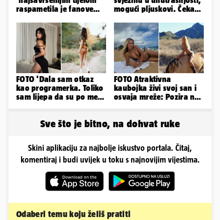
'najsavršenijim tijelom'
svježinu u unutrašnjosti,
raspametila je fanove
mogući pljuskovi. Čeka
zaigranim fotkama iz
nas vruć dan, bit će do
plićaka
36
FOTO 'Dala sam otkaz
FOTO Atraktivna
kao programerka. Toliko
kaubojka živi svoj san i
sam lijepa da su po meni
osvaja mreže: Pozira na
napravili lutku'
konjima, nastupa na
rodeu...
Sve što je bitno, na dohvat ruke
Skini aplikaciju za najbolje iskustvo portala. Čitaj,
komentiraj i budi uvijek u toku s najnovijim vijestima.
Odaberi temu koju želiš pratiti