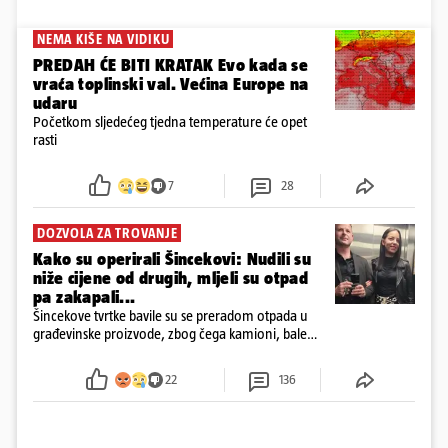
NEMA KIŠE NA VIDIKU
PREDAH ĆE BITI KRATAK Evo kada se
vraća toplinski val. Većina Europe na
udaru
Početkom sljedećeg tjedna temperature će opet
rasti
7
28
DOZVOLA ZA TROVANJE
Kako su operirali Šincekovi: Nudili su
niže cijene od drugih, mljeli su otpad
pa zakapali...
Šincekove tvrtke bavile su se preradom otpada u
građevinske proizvode, zbog čega kamioni, bale
plastike i samljeveni materijal dugo nisu izazivali
sumnju
22
136