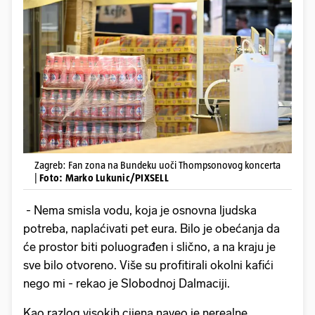
Zagreb: Fan zona na Bundeku uoči Thompsonovog koncerta
|
Foto: Marko Lukunic/PIXSELL
- Nema smisla vodu, koja je osnovna ljudska
potreba, naplaćivati pet eura. Bilo je obećanja da
će prostor biti poluograđen i slično, a na kraju je
sve bilo otvoreno. Više su profitirali okolni kafići
nego mi - rekao je Slobodnoj Dalmaciji.
Kao razlog visokih cijena naveo je nerealne