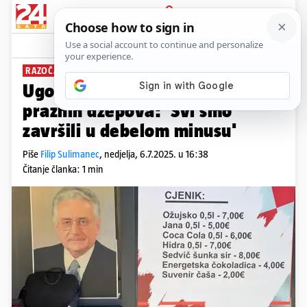
PRIJAVA
News
Komentari
15
RAZOČARANI
Ugostitelji iz fan zone ostali
praznih džepova: 'Svi smo
završili u debelom minusu'
Piše
Filip Sulimanec
,
nedjelja, 6.7.2025. u 16:38
Čitanje članka: 1 min