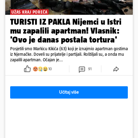
UŽAS KRAJ POREČA
TURISTI IZ PAKLA Nijemci u Istri
mu zapalili apartman! Vlasnik:
'Ovo je danas postala tortura'
Posjetili smo Markicu Kikića (63) koji je iznajmio apartman gostima
iz Njemačke. Doveli su prijatelje i partijali. Roštiljali su, a onda mu
zapalili apartman. Očajan je...
10
91
Učitaj više