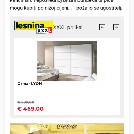
kafićima u neposrednoj blizini Bundeka ta pića
mogu kupiti po nižoj cijeni... - požalio se ugostitelj.