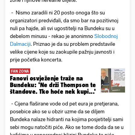
zone i njihove nerealne uvjete.
- Nismo zaradili ni 20 posto onoga što su
organizatori predviđali, da smo bar na pozitivnoj
nuli pa hajde, ali svi ugostitelji na Bundeku su u
debelom minusu - rekao je anonimno
Slobodnoj
Dalmaciji
. Priznao je da su problem predstavile
velike cijene koje su zaokupile pažnju javnosti i
prije početka koncerta.
FAN ZONA
Fanovi osvježenje traže na
Bundeku: 'Ne drži Thompson te
štandove. Tko hoće nek kupi...'
- Cijena flaširane vode od pet eura je pretjerana,
posebice ako se u obzir uzme da se diljem
Bundeka nalaze hidranti na kojima posjetitelji sami
sebi mogu natočiti piće. Ako se tome doda da se u