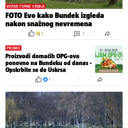
VJETAR ČUPAO STABLA
FOTO Evo kako Bundek izgleda
nakon snažnog nevremena
1
1
PROMO
Proizvodi domaćih OPG-ova
ponovno na Bundeku od danas -
Opskrbite se do Uskrsa
1