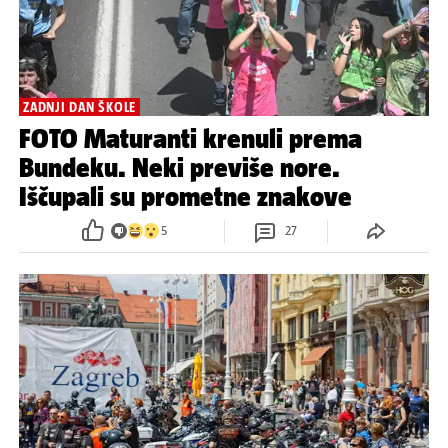
ZADNJI DAN ŠKOLE
FOTO Maturanti krenuli prema
Bundeku. Neki previše nore.
Iščupali su prometne znakove
5
27