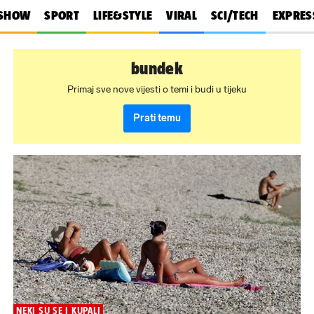
SHOW
SPORT
LIFE&STYLE
VIRAL
SCI/TECH
EXPRES
bundek
Primaj sve nove vijesti o temi i budi u tijeku
Prati temu
NEKI SU SE I KUPALI