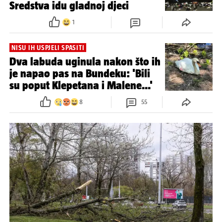
Sredstva idu gladnoj djeci
1
NISU IH USPJELI SPASITI
Dva labuda uginula nakon što ih
je napao pas na Bundeku: 'Bili
su poput Klepetana i Malene...'
8
55