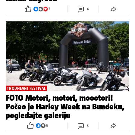
7
4
TRODNEVNI FESTIVAL
FOTO Motori, motori, moootori!
Počeo je Harley Week na Bundeku,
pogledajte galeriju
5
3