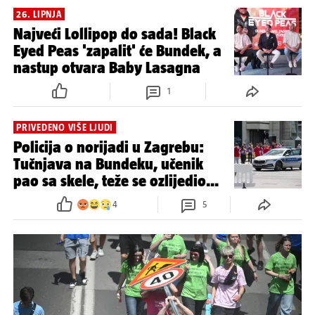
26. LIPNJA
Najveći Lollipop do sada! Black
Eyed Peas 'zapalit' će Bundek, a
nastup otvara Baby Lasagna
1
PRIVEDENO VIŠE LJUDI
Policija o norijadi u Zagrebu:
Tučnjava na Bundeku, učenik
pao sa skele, teže se ozlijedio...
4
5