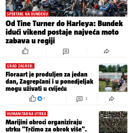
SPEKTAKL NA BUNDEKU
Od Tine Turner do Harleya: Bundek
idući vikend postaje najveća moto
zabava u regiji
GRAD ZAGREB:
Floraart je produljen za jedan
dan, Zagrepčani i u ponedjeljak
mogu uživati u cvijeću
1
2
HUMANITARNA UTRKA
Marijini obroci organiziraju
utrku "Trčimo za obrok više".