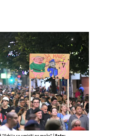
d "Srbija se umiriti ne može" |
Foto: