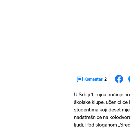
Komentari
2
U Srbiji 1. rujna počinje 
školske klupe, učenici će i
studentima koji deset mj
nadstrešnice na kolodvor
ljudi. Pod sloganom „Sre