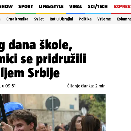
SHOW
SPORT
LIFE&STYLE
VIRAL
SCI/TECH
EXPRES
e
Crna kronika
Svijet
Rat u Ukrajini
Politika
Vrijeme
Kolumn
g dana škole,
ici se pridružili
ljem Srbije
. u 09:51
Čitanje članka: 2 min