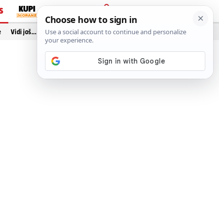
S
PRIJAVA
e
Vidi još…