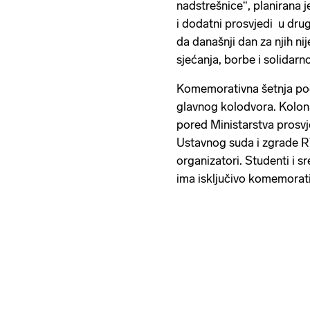
nadstrešnice“, planirana 
i dodatni prosvjedi u dru
da današnji dan za njih n
sjećanja, borbe i solidarno
Komemorativna šetnja poči
glavnog kolodvora. Kolona
pored Ministarstva prosvj
Ustavnog suda i zgrade RT
organizatori. Studenti i sr
ima isključivo komemorati