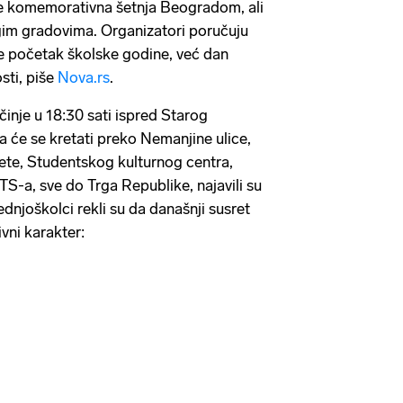
je komemorativna šetnja Beogradom, ali
gim gradovima. Organizatori poručuju
ije početak školske godine, već dan
sti, piše
Nova.rs
.
nje u 18:30 sati ispred Starog
 će se kretati preko Nemanjine ulice,
ete, Studentskog kulturnog centra,
S-a, sve do Trga Republike, najavili su
ednjoškolci rekli su da današnji susret
vni karakter: