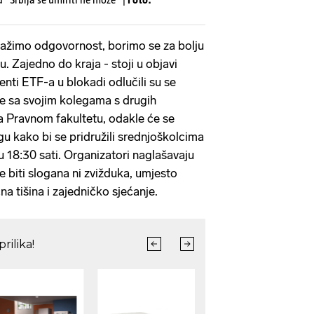
ražimo odgovornost, borimo se za bolju
. Zajedno do kraja - stoji u objavi
nti ETF-a u blokadi odlučili su se
 se sa svojim kolegama s drugih
na Pravnom fakultetu, odakle će se
u kako bi se pridružili srednjoškolcima
u 18:30 sati. Organizatori naglašavaju
e biti slogana ni zvižduka, umjesto
na tišina i zajedničko sjećanje.