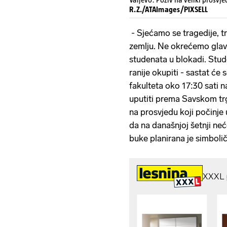
R.Z./ATAImages/PIXSELL
- Sjećamo se tragedije, t
zemlju. Ne okrećemo glavu
studenata u blokadi. Stude
ranije okupiti - sastat će
fakulteta oko 17:30 sati 
uputiti prema Savskom trg
na prosvjedu koji počinje 
da na današnjoj šetnji neć
buke planirana je simbolič