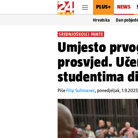
PLUS+
NEWS
Hrvatska
Dan pobjed
SREDNJOŠKOLCI PAMTE
Umjesto prvo
prosvjed. Učen
studentima di
Piše
Filip Sulimanec
,
ponedjeljak, 1.9.2025