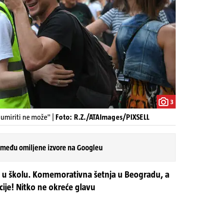
3
e umiriti ne može" |
Foto: R.Z./ATAImages/PIXSELL
 među omiljene izvore na Googleu
u u školu. Komemorativna šetnja u Beogradu, a
icije! Nitko ne okreće glavu