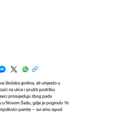
nova školska godina, ali umjesto u
zaći na ulice i pružiti podršku
eseci prosvjeduju zbog pada
u u Novom Sadu, gdje je poginulo 16
dnjoškolci pamte – svi smo ispod