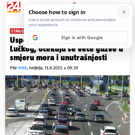
PRIJAVA
News
Komentari
0
STANJE U PROMETU
Usporeno na A1 zbog sudara kod
Lučkog, očekuju se veće gužve u
smjeru mora i unutrašnjosti
Piše
HINA
,
nedjelja, 13.8.2023. u 09:29