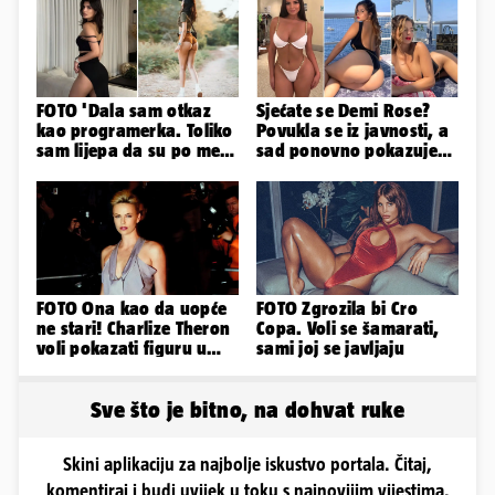
FOTO 'Dala sam otkaz
Sjećate se Demi Rose?
kao programerka. Toliko
Povukla se iz javnosti, a
sam lijepa da su po meni
sad ponovno pokazuje
napravili lutku'
obline. Ovako izgleda
FOTO Ona kao da uopće
FOTO Zgrozila bi Cro
ne stari! Charlize Theron
Copa. Voli se šamarati,
voli pokazati figuru u
sami joj se javljaju
golišavim izdanjima...
Sve što je bitno, na dohvat ruke
Skini aplikaciju za najbolje iskustvo portala. Čitaj,
komentiraj i budi uvijek u toku s najnovijim vijestima.