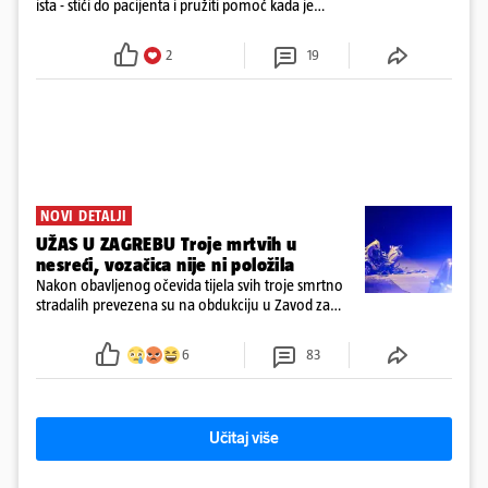
ista - stići do pacijenta i pružiti pomoć kada je
najpotrebnija - objavilo je Ministarstvo zdravstva na
Facebooku
2
19
NOVI DETALJI
UŽAS U ZAGREBU Troje mrtvih u
nesreći, vozačica nije ni položila
Nakon obavljenog očevida tijela svih troje smrtno
stradalih prevezena su na obdukciju u Zavod za
sudsku medicinu i kriminalistiku u Zagrebu, a
policija nastavlja kriminalističko istraživanje
6
83
Učitaj više