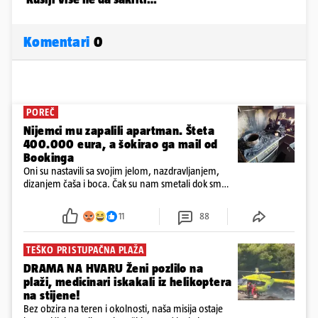
Komentari
0
POREČ
Nijemci mu zapalili apartman. Šteta
400.000 eura, a šokirao ga mail od
Bookinga
Oni su nastavili sa svojim jelom, nazdravljanjem,
dizanjem čaša i boca. Čak su nam smetali dok smo
u panici kupili crijeva kako bismo pokušali ugasiti
požar, rekao je vlasnik
11
88
TEŠKO PRISTUPAČNA PLAŽA
DRAMA NA HVARU Ženi pozlilo na
plaži, medicinari iskakali iz helikoptera
na stijene!
Bez obzira na teren i okolnosti, naša misija ostaje