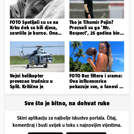
FOTO Spetljali su se na
Tko je Tihomir Pejin?
Krku dok su bili djeca,
Prozvali su ga 'Mr.
završilo je burno. Ona
Respect', 25 godina bio
sad želi 50 milijuna eura
sudac pa otišao u zračnu
luku...
Vojni helikopter
FOTO Bez filtera i srama:
prevezao trudnicu u
Ova influencerica
Split. Kritično je
pokazuje sve, a fanovi je
naprosto obožavaju!
Sve što je bitno, na dohvat ruke
Skini aplikaciju za najbolje iskustvo portala. Čitaj,
komentiraj i budi uvijek u toku s najnovijim vijestima.