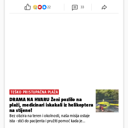
tamošnji liječnici ne vjeruju u oporavak: 'Imamo
22
33
72 sata'
TEŠKO PRISTUPAČNA PLAŽA
DRAMA NA HVARU Ženi pozlilo na
plaži, medicinari iskakali iz helikoptera
na stijene!
Bez obzira na teren i okolnosti, naša misija ostaje
ista - stići do pacijenta i pružiti pomoć kada je
najpotrebnija - objavilo je Ministarstvo zdravstva na