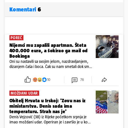
Komentari
6
POREČ
Nijemci mu zapalili apartman. Šteta
400.000 eura, a šokirao ga mail od
Bookinga
Oni su nastavili sa svojim jelom, nazdravljanjem,
dizanjem čaša i boca. Čak su nam smetali dok smo
u panici kupili crijeva kako bismo pokušali ugasiti
požar, rekao je vlasnik
10
76
MOŽDANI UDAR
Obitelj Hrvata u Irskoj: 'Zovu nas iz
ministarstva. Denis sada ima
temperaturu. Strah nas je'
Denis Vejzović (38) iz Rijeke početkom srpnja je
imao moždani udar. Operiran je i završio je u komi.
Obitelj ga želi prebaciti u Hrvatsku, kažu kako