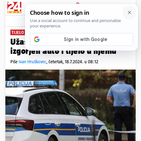
PRIJAVA
News
Komentari
6
TIJELO ODVELI NA OBDUKCIJU
Užas kod Križevaca: Pronašli
izgorjeli auto i tijelo u njemu
Piše
Ivan Hruškovec
,
četvrtak, 18.7.2024. u 08:12