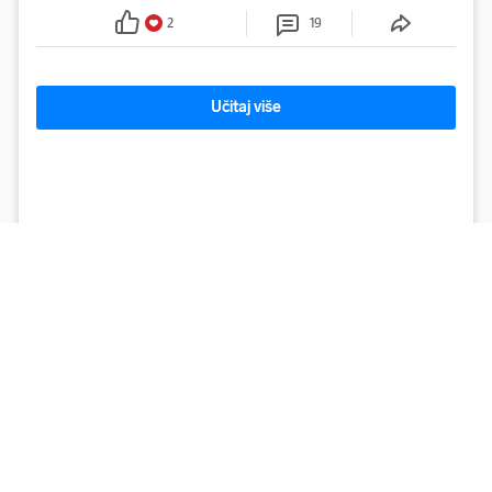
Facebooku
2
19
Učitaj više