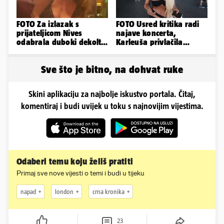
FOTO Za izlazak s
FOTO Usred kritika radi
prijateljicom Nives
najave koncerta,
odabrala duboki dekolte
Karleuša privlačila
koji joj je istaknuo bujne
mnoge poglede na
adute
aerodromu
Sve što je bitno, na dohvat ruke
Skini aplikaciju za najbolje iskustvo portala. Čitaj,
komentiraj i budi uvijek u toku s najnovijim vijestima.
Odaberi temu koju želiš pratiti
Primaj sve nove vijesti o temi i budi u tijeku
napad
london
crna kronika
23