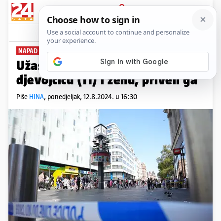
PRIJAVA
News
Komentari
23
NAPAD U CENTRU GRADA
Užas u Londonu: Nožem napao
djevojčicu (11) i ženu, priveli ga
Piše
HINA
,
ponedjeljak, 12.8.2024. u 16:30