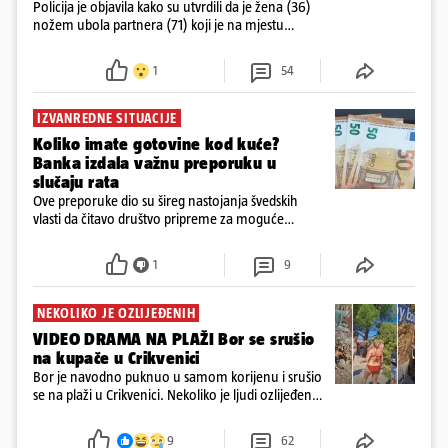
Policija je objavila kako su utvrdili da je žena (36)
nožem ubola partnera (71) koji je na mjestu
preminuo. Imala je 2,03 promila. U nedjelju su je
ispitali i poslali u istražni zatvor
1
54
IZVANREDNE SITUACIJE
Koliko imate gotovine kod kuće?
Banka izdala važnu preporuku u
slučaju rata
Ove preporuke dio su šireg nastojanja švedskih
vlasti da čitavo društvo pripreme za moguće
posljedice vojnih ili kibernetičkih napada
1
9
NEKOLIKO JE OZLIJEĐENIH
VIDEO DRAMA NA PLAŽI Bor se srušio
na kupače u Crikvenici
Bor je navodno puknuo u samom korijenu i srušio
se na plaži u Crikvenici. Nekoliko je ljudi ozlijeđeno,
ali navodno se ne radi o težim ozljedama
9
62