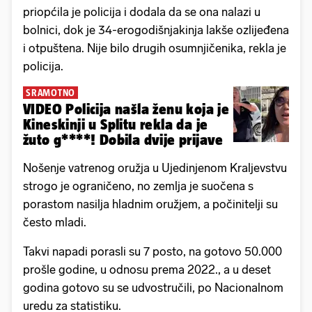
priopćila je policija i dodala da se ona nalazi u
bolnici, dok je 34-erogodišnjakinja lakše ozlijeđena
i otpuštena. Nije bilo drugih osumnjičenika, rekla je
policija.
SRAMOTNO
VIDEO Policija našla ženu koja je
Kineskinji u Splitu rekla da je
žuto g****! Dobila dvije prijave
Nošenje vatrenog oružja u Ujedinjenom Kraljevstvu
strogo je ograničeno, no zemlja je suočena s
porastom nasilja hladnim oružjem, a počinitelji su
često mladi.
Takvi napadi porasli su 7 posto, na gotovo 50.000
prošle godine, u odnosu prema 2022., a u deset
godina gotovo su se udvostručili, po Nacionalnom
uredu za statistiku.