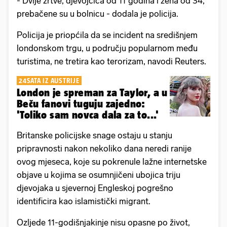
- Dvije žrtve, djevojčica od 11 godina i žena od 34,
prebačene su u bolnicu - dodala je policija.
Policija je priopćila da se incident na središnjem
londonskom trgu, u području popularnom među
turistima, ne tretira kao terorizam, navodi Reuters.
24SATA IZ AUSTRIJE
London je spreman za Taylor, a u
Beču fanovi tuguju zajedno:
'Toliko sam novca dala za to...'
Britanske policijske snage ostaju u stanju
pripravnosti nakon nekoliko dana neredi ranije
ovog mjeseca, koje su pokrenule lažne internetske
objave u kojima se osumnjičeni ubojica triju
djevojaka u sjevernoj Engleskoj pogrešno
identificira kao islamistički migrant.
Ozljede 11-godišnjakinje nisu opasne po život,