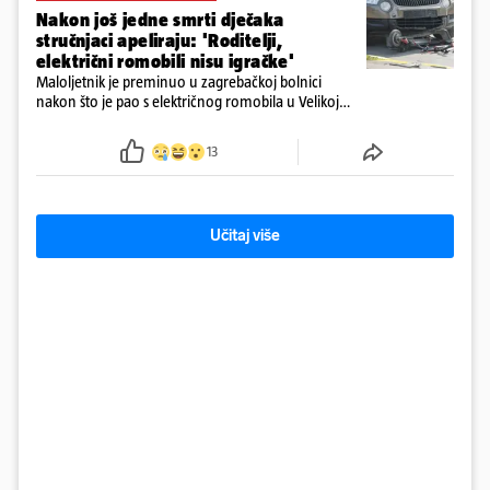
Nakon još jedne smrti dječaka
stručnjaci apeliraju: 'Roditelji,
električni romobili nisu igračke'
Maloljetnik je preminuo u zagrebačkoj bolnici
nakon što je pao s električnog romobila u Velikoj
Gorici. Liječnici: ‘Ozljede su sve jezivije’
13
Učitaj više