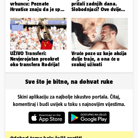
vrhuncu: Poznate
pričali zadnjih dana.
Hrvatice znaju da je spas
Slobodnjaci? Ove dvije
u minijaturnom bikiniju
stvari su ključne...
UŽIVO Transferi:
Vruće poze uz koje akcija
Nevjerojatan preokret
dulje traje, a ona će u
oko transfera Rodrija!
svakoj uživati
Sve što je bitno, na dohvat ruke
Skini aplikaciju za najbolje iskustvo portala. Čitaj,
komentiraj i budi uvijek u toku s najnovijim vijestima.