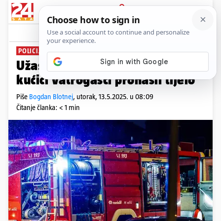
PRIJAVA
News
Komentari
0
POLICIJA VRŠI OČEVID
Užas u Varaždinu: U izgorjeloj
kućici vatrogasci pronašli tijelo
Piše
Bogdan Blotnej
,
utorak, 13.5.2025. u 08:09
Čitanje članka: < 1 min