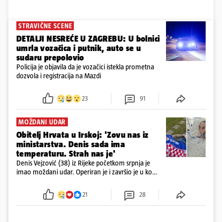
STRAVIČNE SCENE
DETALJI NESREĆE U ZAGREBU: U bolnici
umrla vozačica i putnik, auto se u
sudaru prepolovio
Policija je objavila da je vozačici istekla prometna
dozvola i registracija na Mazdi
23
91
MOŽDANI UDAR
Obitelj Hrvata u Irskoj: 'Zovu nas iz
ministarstva. Denis sada ima
temperaturu. Strah nas je'
Denis Vejzović (38) iz Rijeke početkom srpnja je
imao moždani udar. Operiran je i završio je u komi.
Obitelj ga želi prebaciti u Hrvatsku, kažu kako
tamošnji liječnici ne vjeruju u oporavak: 'Imamo
21
28
72 sata'