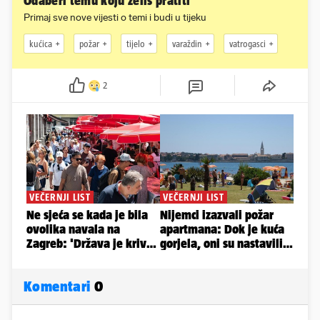
Odaberi temu koju želiš pratiti
Primaj sve nove vijesti o temi i budi u tijeku
kućica
požar
tijelo
varaždin
vatrogasci
2
Komentari
0