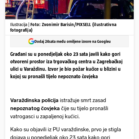
Ilustracija |
Foto: Zvonimir Barisin/PIXSELL (ilustrativna
fotografija)
Dodaj 24sata među omiljene izvore na Googleu
Građani su u ponedjeljak oko 23 sata javili kako gori
otvoreni prostor iza trgovačkog centra u Zagrebačkoj
ulici u Varaždinu. Izvor je bio požar kućice u blizini u
kojoj su pronašli tijelo nepoznato čovjeka
Varaždinska policija
istražuje smrt zasad
nepoznatog čovjeka
čije su tijelo pronašli
vatrogasci u zapaljenoj kućici.
Kako su objavili iz PU varaždinske, prvo je stigla
dojava u ponedjeljak oko 23 sata kako gori