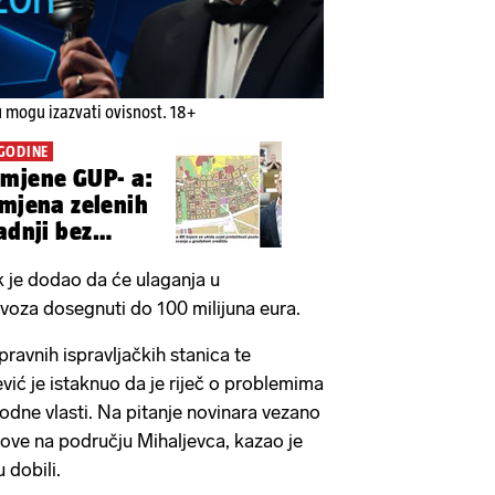
u mogu izazvati ovisnost. 18+
 GODINE
zmjene GUP- a:
amjena zelenih
adnji bez
 je dodao da će ulaganja u
jevoza dosegnuti do 100 milijuna eura.
ravnih ispravljačkih stanica te
ić je istaknuo da je riječ o problemima
hodne vlasti. Na pitanje novinara vezano
ove na području Mihaljevca, kazao je
 dobili.