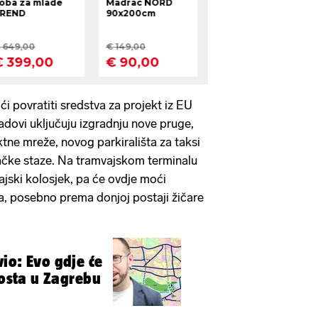
 povratiti sredstva za projekt iz EU
dovi uključuju izgradnju nove pruge,
tne mreže, novog parkirališta za taksi
šačke staze. Na tramvajskom terminalu
ajski kolosjek, pa će ovdje moći
ja, posebno prema donjoj postaji žičare
io: Evo gdje će
iti još tri mosta u Zagrebu