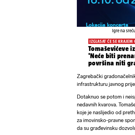
Igre na sreć
IZGLASAT ĆE SE KRAJEM
Tomaševićeve i
'Neće biti pren
površina niti gr
logike'
Zagrebački gradonačelnik
infrastrukturu javnog pri
Dotaknuo se potom i neisp
nedavnih kvarova. Tomašev
koje je naslijedio od pret
za imovinsko-pravne spor
da su građevinsku dozvolu