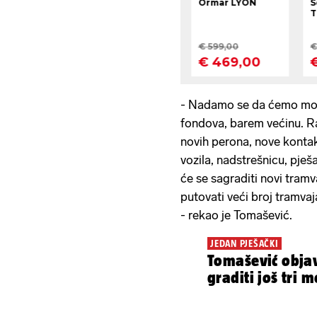
- Nadamo se da ćemo moći
fondova, barem većinu. Ra
novih perona, nove kontak
vozila, nadstrešnicu, pje
će se sagraditi novi tramv
putovati veći broj tramva
- rekao je Tomašević.
JEDAN PJEŠAČKI
Tomašević objav
grad