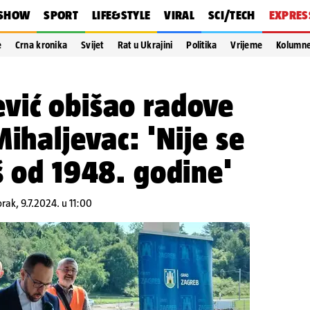
SHOW
SPORT
LIFE&STYLE
VIRAL
SCI/TECH
EXPRES
e
Crna kronika
Svijet
Rat u Ukrajini
Politika
Vrijeme
Kolumn
vić obišao radove
ihaljevac: 'Nije se
š od 1948. godine'
orak, 9.7.2024. u 11:00