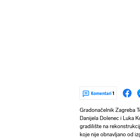
Komentari
1
Gradonačelnik Zagreba To
Danijela Dolenec i Luka Ko
gradilište na rekonstrukci
koje nije obnavljano od i