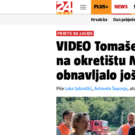
PLUS+
NEWS
Hrvatska
Dan pobjed
PRATITE NA 24SATA
VIDEO Tomaše
na okretištu M
obnavljalo jo
Piše
Luka Safundžić
,
Antonela Šaponja
,
ut