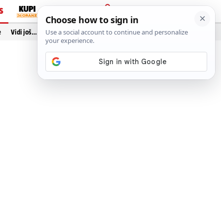
S
PRIJAVA
e
Vidi još…