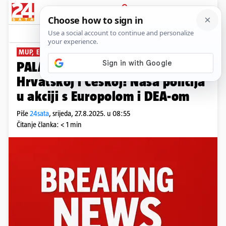
PRIJAVA
News
Komentari
27
MUP, EUROPOL I DEA
PALA NARKO BANDA Uhićenja u
Hrvatskoj i Češkoj! Naša policija
u akciji s Europolom i DEA-om
Piše
24sata
,
srijeda, 27.8.2025. u 08:55
Čitanje članka: < 1 min