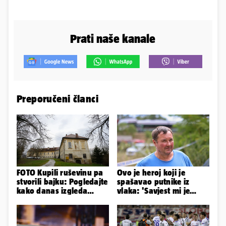
Prati naše kanale
Preporučeni članci
FOTO Kupili ruševinu pa
Ovo je heroj koji je
stvorili bajku: Pogledajte
spašavao putnike iz
kako danas izgleda
vlaka: 'Savjest mi je
dvorac u Zagorju
nalagala da to
napravim...'