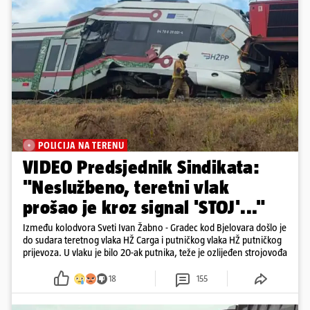
POLICIJA NA TERENU
VIDEO Predsjednik Sindikata:
"Neslužbeno, teretni vlak
prošao je kroz signal 'STOJ'..."
Između kolodvora Sveti Ivan Žabno - Gradec kod Bjelovara došlo je
do sudara teretnog vlaka HŽ Carga i putničkog vlaka HŽ putničkog
prijevoza. U vlaku je bilo 20-ak putnika, teže je ozlijeđen strojovođa
18
155