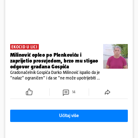
EKOCID U LICI
Milinović opleo po Plenkoviću i
zaprijetio prosvjedom, brzo mu stigao
odgovor građana Gospića
Gradonačelnik Gospića Darko Milinović ispalio da je
"nalaz" ograničen" i da se "ne može upotrijebiti za
sudske sporove". Građani Gospića ga podsjetili da
ga je naručio Uskok i da je dio spisa
14
Učitaj više