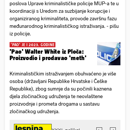
poslova Uprave kriminalističke policije MUP-a te u
koordinaciji s Uredom za suzbijanje korupcije i
organiziranog kriminaliteta, provode završnu fazu
međunarodnog kriminalističkog istraživanja. - pišu
iz policije.
'PAO' JE I 2023. GODINE
'Pao' Walter White iz Ploča:
Proizvodio i prodavao 'meth'
Kriminalističkim istraživanjem obuhvaćeno je više
osoba (državljani Republike Hrvatske i Češke
Republike), zbog sumnje da su počinili kaznena
djela zločinačkog udruženja te neovlaštene
proizvodnje i prometa drogama u sastavu
zločinačkog udruženja.