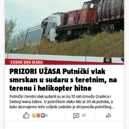
SUDAR DVA VLAKA
PRIZORI UŽASA Putnički vlak
smrskan u sudaru s teretnim, na
terenu i helikopter hitne
Putnički i teretni vlak sudarili su se iza 10 sati između Gradeca i
Svetog Ivana žabno. U putničkom vlaku bilo je 20-ak putnika, a
kako doznajemo teže ozljede zadobio je strojovođa putničkog
vlaka. Zatvoren je promet, a fotoreporteri Prigorskog objavili su
6
47
prve snimke s mjesta sudara