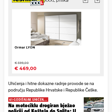
Uhićenja i hitne dokazne radnje provode se na
području Republike Hrvatske i Republike Češke.
61-GODIŠNJAK UHIĆEN...
Na motociklu drogiran bježao
policiji od Kaštela do Splita: U