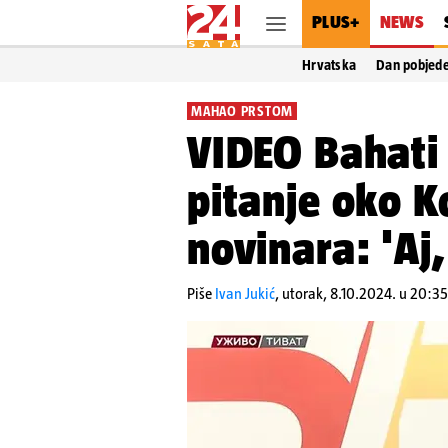
PLUS+
NEWS
Hrvatska
Dan pobjed
MAHAO PRSTOM
VIDEO Bahati V
pitanje oko 
novinara: 'Aj,
Piše
Ivan Jukić
,
utorak, 8.10.2024. u 20:35