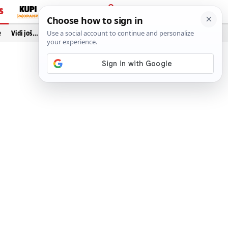
S
PRIJAVA
e
Vidi još…