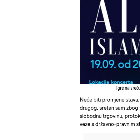
Igre na sreć
Neće biti promjene stava.
drugog, sretan sam zbog s
slobodnu trgovinu, protok
veze s državno-pravnim st