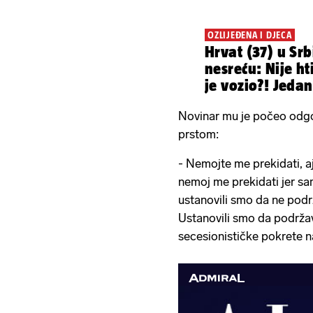
OZLIJEĐENA I DJECA
Hrvat (37) u Srbi
nesreću: Nije ht
je vozio?! Jedan
poginuo
Novinar mu je počeo odgo
prstom:
- Nemojte me prekidati, aj,
nemoj me prekidati jer sa
ustanovili smo da ne podr
Ustanovili smo da podržav
secesionističke pokrete na 