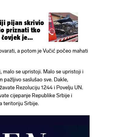
ji pijan skrivio
io priznati tko
 čovjek je
varati, a potom je Vučić počeo mahati
 malo se upristoji. Malo se upristoji i
m pažljivo saslušao sve. Dakle,
žavate Rezoluciju 1244 i Povelju UN.
ate cijepanje Republike Srbije i
teritoriju Srbije.