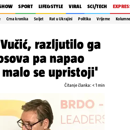
SHOW
SPORT
LIFE&STYLE
VIRAL
SCI/TECH
EXPRES
e
Crna kronika
Svijet
Rat u Ukrajini
Politika
Vrijeme
Kolumn
učić, razljutilo ga
Kosova pa napao
 malo se upristoji'
Čitanje članka: < 1 min