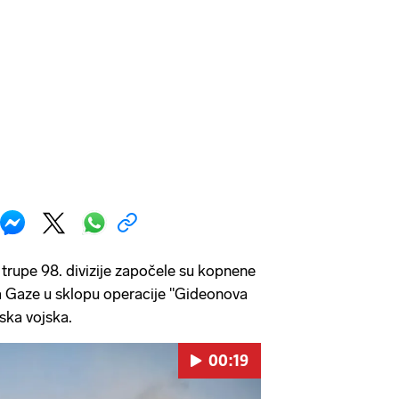
 trupe 98. divizije započele su kopnene
da Gaze u sklopu operacije "Gideonova
elska vojska.
00:19