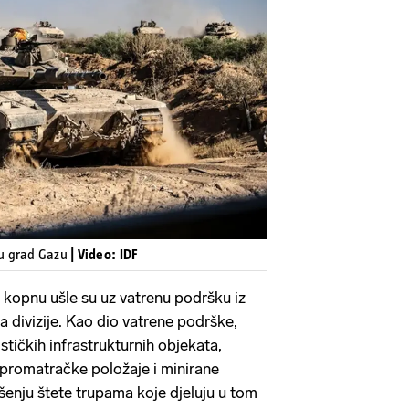
Pokretanje videa...
 u grad Gazu
| Video: IDF
a kopnu ušle su uz vatrenu podršku iz
a divizije. Kao dio vatrene podrške,
stičkih infrastrukturnih objekata,
, promatračke položaje i minirane
enju štete trupama koje djeluju u tom