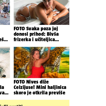
FOTO Svaka poza joj
donosi prihod: Bivša
ešu
frizerka i učiteljica
oblinama je zapalila
Instagram
FOTO Nives diže
la
Celzijuse! Mini haljinica
Ovako
skoro je otkrila previše
ka