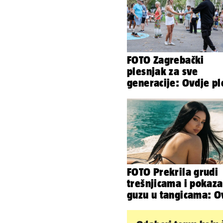
FOTO Zagrebački
plesnjak za sve
generacije: Ovdje pl
baš svi
FOTO Prekrila grudi
trešnjicama i pokaza
guzu u tangicama: 
ljetuje bujna Slavon