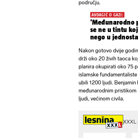
području.
AVDAGIĆ O GAZI:
'Međunarodno p
se ne u tintu ko
nego u jednosta
Nakon gotovo dvije godine 
drži oko 20 živih taoca ko
planira okupirati oko 75 p
islamske fundamentaliste k
ubili 1200 ljudi. Benjami
međunarodnim pristikom n
ljudi, većinom civila.