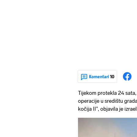
Komentari
10
Tijekom protekla 24 sata,
operacije u središtu gra
kočija II", objavila je izra