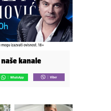
u mogu izazvati ovisnost. 18+
i naše kanale