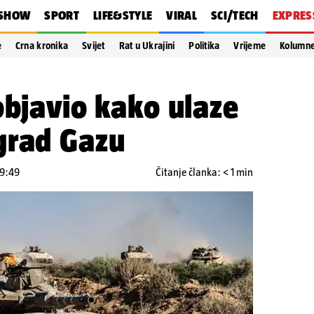
SHOW
SPORT
LIFE&STYLE
VIRAL
SCI/TECH
EXPRES
e
Crna kronika
Svijet
Rat u Ukrajini
Politika
Vrijeme
Kolumn
objavio kako ulaze
grad Gazu
19:49
Čitanje članka: < 1 min