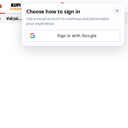
S
PRIJAVA
e
Vidi još…