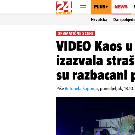
PLUS+
NEWS
Hrvatska
Dan pobjed
DRAMATIČNE SCENE
VIDEO Kaos u 
izazvala stra
su razbacani p
Piše
Antonela Šaponja
,
ponedjeljak, 13.10