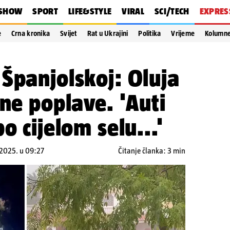
SHOW
SPORT
LIFE&STYLE
VIRAL
SCI/TECH
EXPRES
e
Crna kronika
Svijet
Rat u Ukrajini
Politika
Vrijeme
Kolumn
Španjolskoj: Oluja
šne poplave. 'Auti
o cijelom selu...'
.2025. u 09:27
Čitanje članka: 3 min