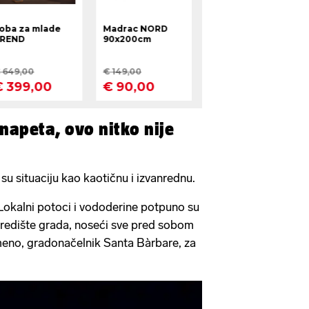
o napeta, ovo nitko nije
 su situaciju kao kaotičnu i izvanrednu.
. Lokalni potoci i vododerine potpuno su
lo središte grada, noseći sve pred sobom
Gimeno, gradonačelnik Santa Bàrbare, za