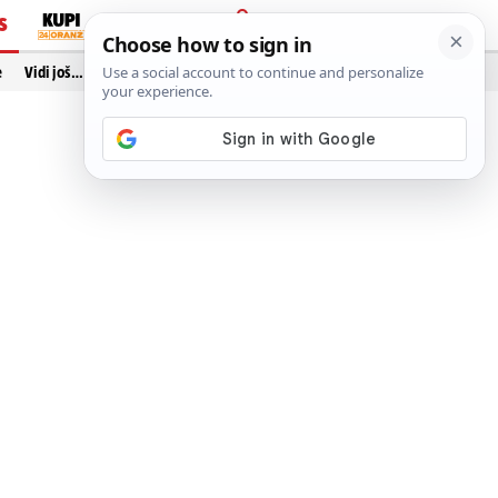
S
PRIJAVA
e
Vidi još…