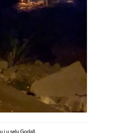
u i u selu Godall.