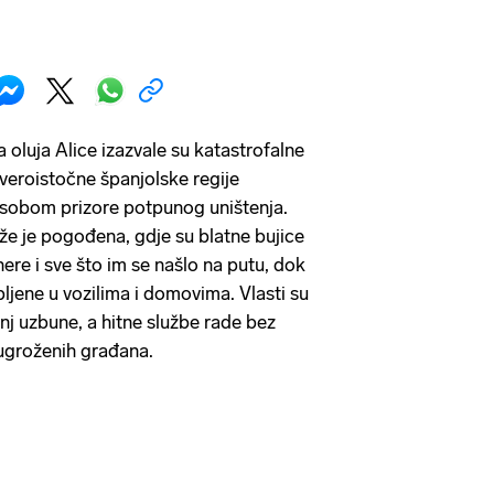
a oluja Alice izazvale su katastrofalne
everoistočne španjolske regije
za sobom prizore potpunog uništenja.
že je pogođena, gdje su blatne bujice
ere i sve što im se našlo na putu, dok
obljene u vozilima i domovima. Vlasti su
anj uzbune, a hitne službe rade bez
ugroženih građana.