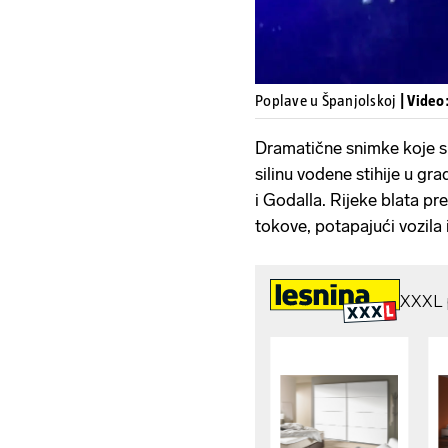
Poplave u Španjolskoj
| Video
Dramatične snimke koje su
silinu vodene stihije u g
i Godalla. Rijeke blata pr
tokove, potapajući vozila 