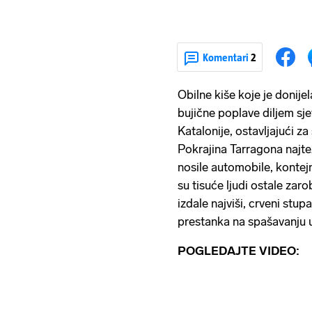
Komentari
2
Obilne kiše koje je donijel
bujične poplave diljem sj
Katalonije, ostavljajući 
Pokrajina Tarragona najte
nosile automobile, kontejn
su tisuće ljudi ostale zar
izdale najviši, crveni stup
prestanka na spašavanju 
POGLEDAJTE VIDEO: