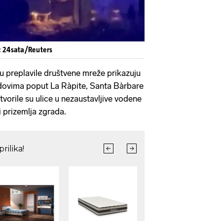
: 24sata/Reuters
 preplavile društvene mreže prikazuju
radovima poput La Ràpite, Santa Bàrbare
etvorile su ulice u nezaustavljive vodene
i prizemlja zgrada.