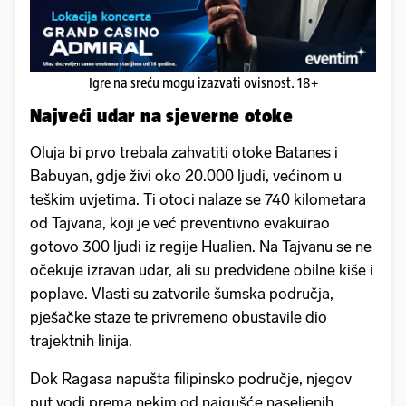
Igre na sreću mogu izazvati ovisnost. 18+
Najveći udar na sjeverne otoke
Oluja bi prvo trebala zahvatiti otoke Batanes i
Babuyan, gdje živi oko 20.000 ljudi, većinom u
teškim uvjetima. Ti otoci nalaze se 740 kilometara
od Tajvana, koji je već preventivno evakuirao
gotovo 300 ljudi iz regije Hualien. Na Tajvanu se ne
očekuje izravan udar, ali su predviđene obilne kiše i
poplave. Vlasti su zatvorile šumska područja,
pješačke staze te privremeno obustavile dio
trajektnih linija.
Dok Ragasa napušta filipinsko područje, njegov
put vodi prema nekim od najgušće naseljenih