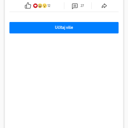
12
27
Učitaj više