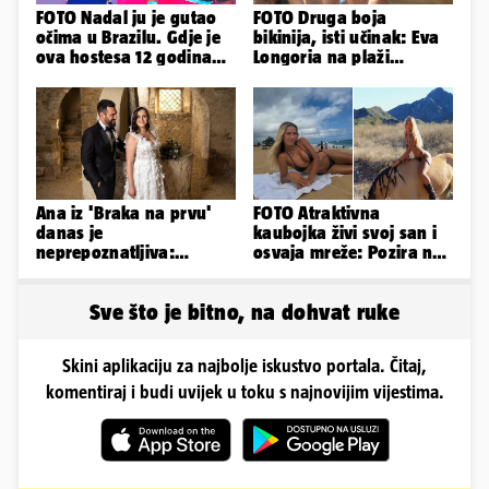
FOTO Nadal ju je gutao
FOTO Druga boja
očima u Brazilu. Gdje je
bikinija, isti učinak: Eva
ova hostesa 12 godina
Longoria na plaži
poslije i kako izgleda?
pipkala svoje zanosne
obline
Ana iz 'Braka na prvu'
FOTO Atraktivna
danas je
kaubojka živi svoj san i
neprepoznatljiva:
osvaja mreže: Pozira na
Odselila je iz Hrvatske, a
konjima, nastupa na
ovako sad izgleda
rodeu...
Sve što je bitno, na dohvat ruke
Skini aplikaciju za najbolje iskustvo portala. Čitaj,
komentiraj i budi uvijek u toku s najnovijim vijestima.