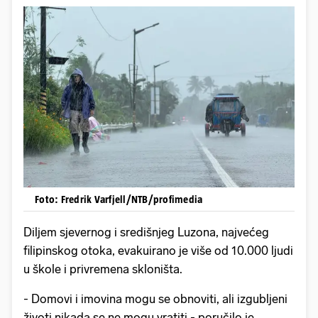
Foto: Fredrik Varfjell/NTB/profimedia
Diljem sjevernog i središnjeg Luzona, najvećeg
filipinskog otoka, evakuirano je više od 10.000 ljudi
u škole i privremena skloništa.
- Domovi i imovina mogu se obnoviti, ali izgubljeni
životi nikada se ne mogu vratiti - poručilo je