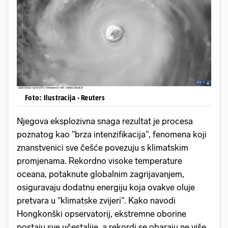
Foto: Ilustracija - Reuters
Njegova eksplozivna snaga rezultat je procesa
poznatog kao "brza intenzifikacija", fenomena koji
znanstvenici sve češće povezuju s klimatskim
promjenama. Rekordno visoke temperature
oceana, potaknute globalnim zagrijavanjem,
osiguravaju dodatnu energiju koja ovakve oluje
pretvara u "klimatske zvijeri". Kako navodi
Hongkonški opservatorij, ekstremne oborine
postaju sve učestalije, a rekordi se obaraju ne više