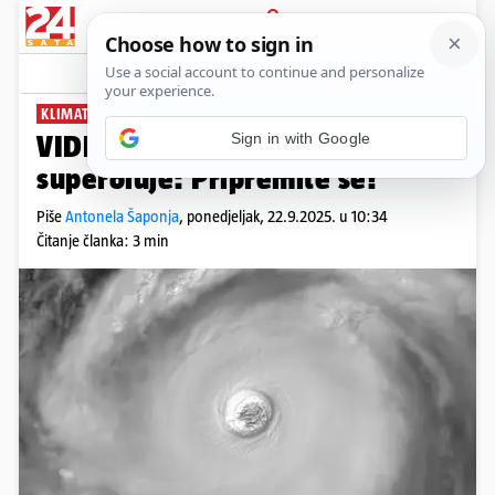
PRIJAVA
News
Komentari
0
KLIMATSKA ZVIJER
VIDEO Milijuni ljudi na udaru
superoluje: Pripremite se!
Piše
Antonela Šaponja
,
ponedjeljak, 22.9.2025. u 10:34
Čitanje članka: 3 min