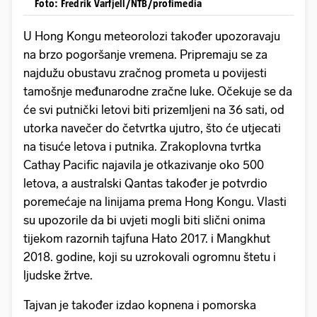
Foto: Fredrik Varfjell/NTB/profimedia
U Hong Kongu meteorolozi također upozoravaju
na brzo pogoršanje vremena. Pripremaju se za
najdužu obustavu zračnog prometa u povijesti
tamošnje međunarodne zračne luke. Očekuje se da
će svi putnički letovi biti prizemljeni na 36 sati, od
utorka navečer do četvrtka ujutro, što će utjecati
na tisuće letova i putnika. Zrakoplovna tvrtka
Cathay Pacific najavila je otkazivanje oko 500
letova, a australski Qantas također je potvrdio
poremećaje na linijama prema Hong Kongu. Vlasti
su upozorile da bi uvjeti mogli biti slični onima
tijekom razornih tajfuna Hato 2017. i Mangkhut
2018. godine, koji su uzrokovali ogromnu štetu i
ljudske žrtve.
Tajvan je također izdao kopnena i pomorska