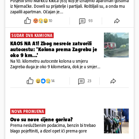
Posjetili smo Markicu Kikića (63) koji je iznajmio apartman gostima
iz Njemačke. Doveli su prijatelje i partijali. Roštiljali su, a onda mu
zapalili apartman. Očajan je...
10
93
SUDAR DVA KAMIONA
KAOS NA A1! Zbog nesreće zatvorili
autocestu: 'Kolona prema Zagrebu je
oko 9 km...'
Na 10. kilometru autoceste kolona u smjeru
Zagreba duga je oko 9 kilometara, dok je u smjeru
mora kolona duga oko tri kilometra
14
23
NOVA PROMJENA
Ovo su nove cijene goriva?
Prema neslužbenim podacima, benzin bi trebao
blago pojeftiniti, a dizel opet ići prema gore