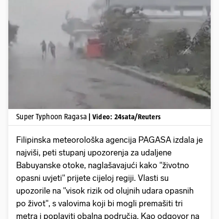
Pokretanje videa...
Super Typhoon Ragasa
| Video: 24sata/Reuters
Filipinska meteorološka agencija PAGASA izdala je
najviši, peti stupanj upozorenja za udaljene
Babuyanske otoke, naglašavajući kako "životno
opasni uvjeti" prijete cijeloj regiji. Vlasti su
upozorile na "visok rizik od olujnih udara opasnih
po život", s valovima koji bi mogli premašiti tri
metra i poplaviti obalna područja. Kao odgovor na