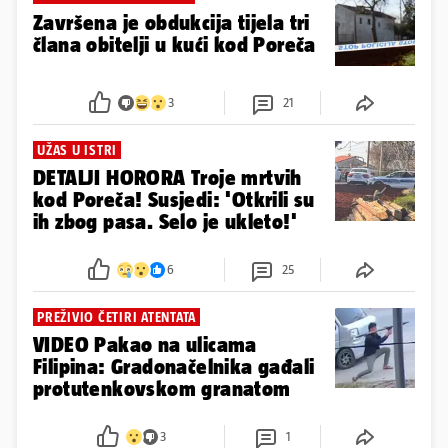
Završena je obdukcija tijela tri
člana obitelji u kući kod Poreča
3
21
UŽAS U ISTRI
DETALJI HORORA Troje mrtvih
kod Poreča! Susjedi: 'Otkrili su
ih zbog pasa. Selo je ukleto!'
6
25
PREŽIVIO ČETIRI ATENTATA
VIDEO Pakao na ulicama
Filipina: Gradonačelnika gađali
protutenkovskom granatom
3
1