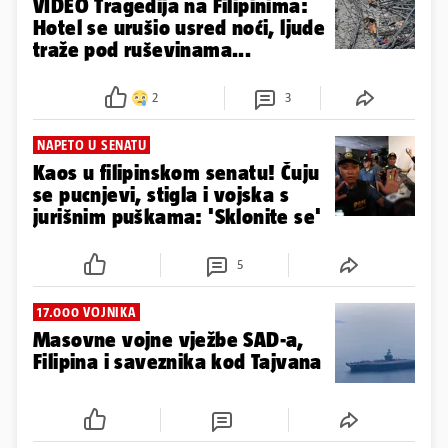
VIDEO Tragedija na Filipinima:
Hotel se urušio usred noći, ljude
traže pod ruševinama...
2
3
NAPETO U SENATU
Kaos u filipinskom senatu! Čuju
se pucnjevi, stigla i vojska s
jurišnim puškama: 'Sklonite se'
5
17.000 VOJNIKA
Masovne vojne vježbe SAD-a,
Filipina i saveznika kod Tajvana