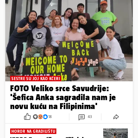
SESTRE SU JOJ KAO KĆERI
FOTO Veliko srce Savudrije:
'Šefica Anka sagradila nam je
novu kuću na Filipinima'
18
43
HOROR NA GRADILIŠTU