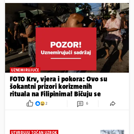
UZNEMIRUJUĆE
FOTO Krv, vjera i pokora: Ovo su
šokantni prizori korizmenih
rituala na Filipinima! Bičuju se
2
6
UTVRĐUJU TOČAN UZROK