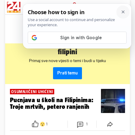
News
Show
Sport
Life&style
Video
Express
PRIJAVA
filipini
Primaj sve nove vijesti o temi i budi u tijeku
Prati temu
OSUMNJIČENI UHIĆENI
Pucnjava u školi na Filipinima:
Troje mrtvih, petero ranjenih
1
1