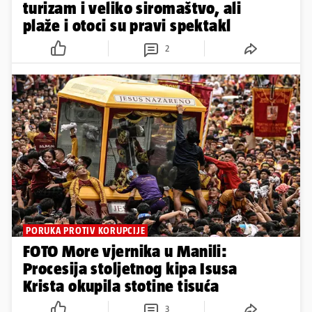
turizam i veliko siromaštvo, ali
plaže i otoci su pravi spektakl
2
PORUKA PROTIV KORUPCIJE
FOTO More vjernika u Manili:
Procesija stoljetnog kipa Isusa
Krista okupila stotine tisuća
3