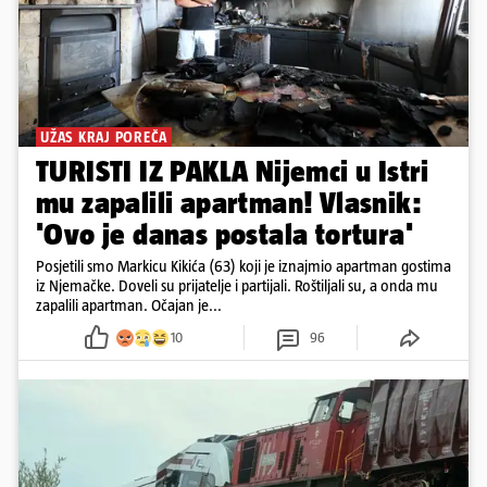
UŽAS KRAJ POREČA
TURISTI IZ PAKLA Nijemci u Istri
mu zapalili apartman! Vlasnik:
'Ovo je danas postala tortura'
Posjetili smo Markicu Kikića (63) koji je iznajmio apartman gostima
iz Njemačke. Doveli su prijatelje i partijali. Roštiljali su, a onda mu
zapalili apartman. Očajan je...
10
96