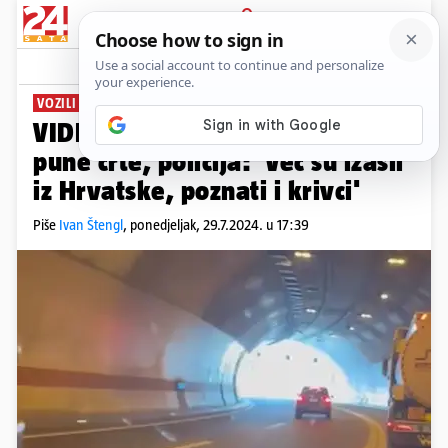
PRIJAVA
News
Komentari
0
VOZILI U SUPROTNOM SMJERU
VIDEO Na A1 prešao preko dvije
pune crte, policija: 'Već su izašli
iz Hrvatske, poznati i krivci'
Piše
Ivan Štengl
,
ponedjeljak, 29.7.2024. u 17:39