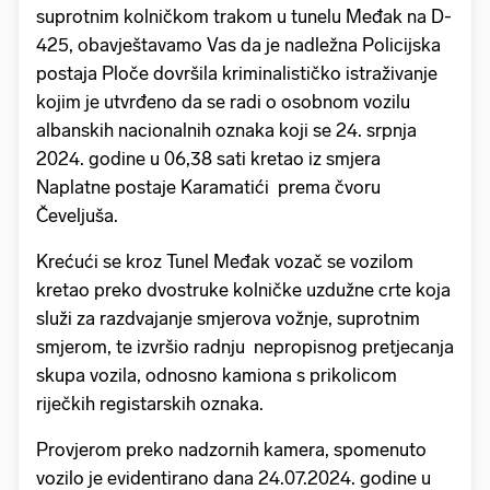
suprotnim kolničkom trakom u tunelu Međak na D-
425, obavještavamo Vas da je nadležna Policijska
postaja Ploče dovršila kriminalističko istraživanje
kojim je utvrđeno da se radi o osobnom vozilu
albanskih nacionalnih oznaka koji se 24. srpnja
2024. godine u 06,38 sati kretao iz smjera
Naplatne postaje Karamatići prema čvoru
Čeveljuša.
Krećući se kroz Tunel Međak vozač se vozilom
kretao preko dvostruke kolničke uzdužne crte koja
služi za razdvajanje smjerova vožnje, suprotnim
smjerom, te izvršio radnju nepropisnog pretjecanja
skupa vozila, odnosno kamiona s prikolicom
riječkih registarskih oznaka.
Provjerom preko nadzornih kamera, spomenuto
vozilo je evidentirano dana 24.07.2024. godine u