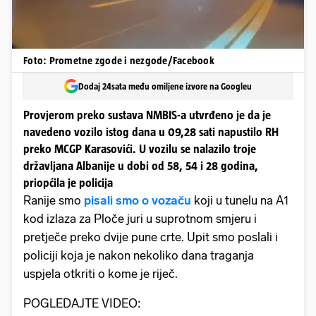
Foto: Prometne zgode i nezgode/Facebook
Dodaj 24sata među omiljene izvore na Googleu
Provjerom preko sustava NMBIS-a utvrđeno je da je
navedeno vozilo istog dana u 09,28 sati napustilo RH
preko MCGP Karasovići. U vozilu se nalazilo troje
državljana Albanije u dobi od 58, 54 i 28 godina,
priopćila je policija
Ranije smo
pisali smo o vozaču
koji u tunelu na A1
kod izlaza za Ploče juri u suprotnom smjeru i
pretječe preko dvije pune crte. Upit smo poslali i
policiji koja je nakon nekoliko dana traganja
uspjela otkriti o kome je riječ.
POGLEDAJTE VIDEO: