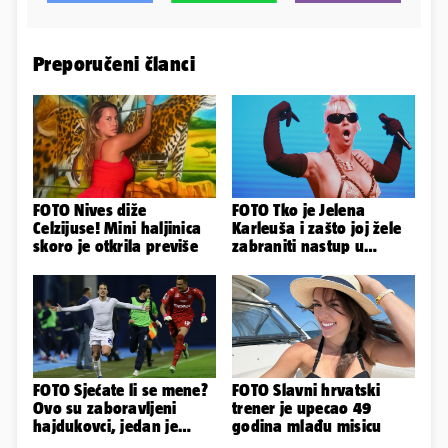
Preporučeni članci
FOTO Nives diže
FOTO Tko je Jelena
Celzijuse! Mini haljinica
Karleuša i zašto joj žele
skoro je otkrila previše
zabraniti nastup u
Vodicama? Evo što je
govorila...
FOTO Sjećate li se mene?
FOTO Slavni hrvatski
Ovo su zaboravljeni
trener je upecao 49
hajdukovci, jedan je
godina mlađu misicu
napuhao 3,3 promila...