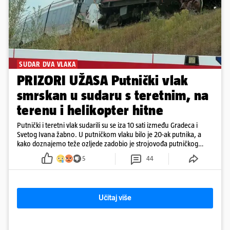
SUDAR DVA VLAKA
PRIZORI UŽASA Putnički vlak
smrskan u sudaru s teretnim, na
terenu i helikopter hitne
Putnički i teretni vlak sudarili su se iza 10 sati između Gradeca i
Svetog Ivana žabno. U putničkom vlaku bilo je 20-ak putnika, a
kako doznajemo teže ozljede zadobio je strojovođa putničkog
vlaka. Zatvoren je promet, a fotoreporteri Prigorskog objavili su
5
44
prve snimke s mjesta sudara
Učitaj više