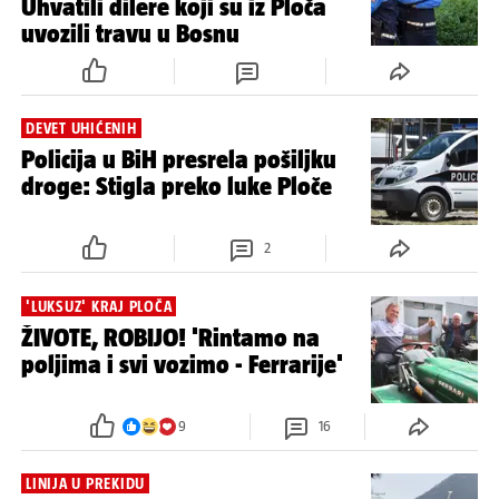
Uhvatili dilere koji su iz Ploča
uvozili travu u Bosnu
DEVET UHIĆENIH
Policija u BiH presrela pošiljku
droge: Stigla preko luke Ploče
2
'LUKSUZ' KRAJ PLOČA
ŽIVOTE, ROBIJO! 'Rintamo na
poljima i svi vozimo - Ferrarije'
9
16
LINIJA U PREKIDU