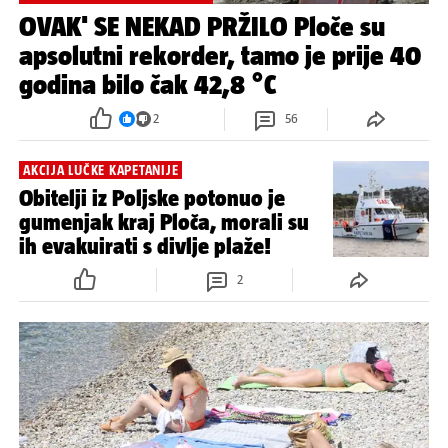
OVAK' SE NEKAD PRŽILO Ploče su
apsolutni rekorder, tamo je prije 40
godina bilo čak 42,8 °C
2
56
AKCIJA LUČKE KAPETANIJE
Obitelji iz Poljske potonuo je
gumenjak kraj Ploča, morali su
ih evakuirati s divlje plaže!
2