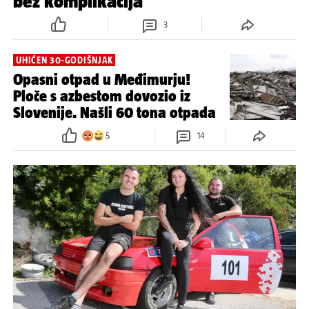
bez komplikacija
3
UHIĆEN 30-GODIŠNJAK
Opasni otpad u Međimurju!
Ploče s azbestom dovozio iz
Slovenije. Našli 60 tona otpada
5
14