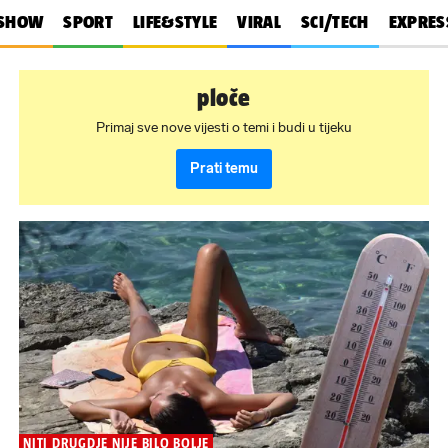
SHOW
SPORT
LIFE&STYLE
VIRAL
SCI/TECH
EXPRES
ploče
Primaj sve nove vijesti o temi i budi u tijeku
Prati temu
NITI DRUGDJE NIJE BILO BOLJE