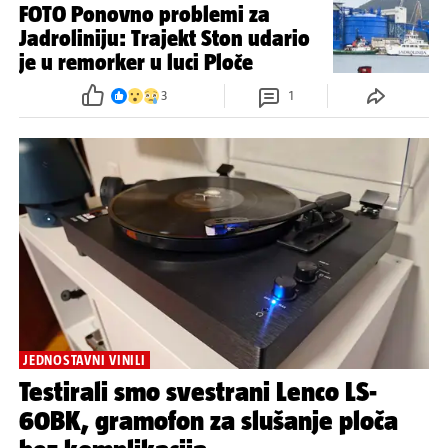
FOTO Ponovno problemi za
Jadroliniju: Trajekt Ston udario
je u remorker u luci Ploče
3
1
JEDNOSTAVNI VINILI
Testirali smo svestrani Lenco LS-
60BK, gramofon za slušanje ploča