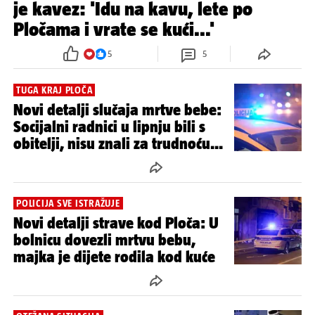
je kavez: 'Idu na kavu, lete po
Pločama i vrate se kući...'
5
5
TUGA KRAJ PLOČA
Novi detalji slučaja mrtve bebe:
Socijalni radnici u lipnju bili s
obitelji, nisu znali za trudnoću...
POLICIJA SVE ISTRAŽUJE
Novi detalji strave kod Ploča: U
bolnicu dovezli mrtvu bebu,
majka je dijete rodila kod kuće