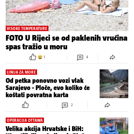
VISOKE TEMPERATURE
FOTO U Rijeci se od paklenih vrućina
spas tražio u moru
1
4
LINIJA ZA MORE
Od petka ponovno vozi vlak
Sarajevo - Ploče, evo koliko će
koštati povratna karta
2
OPERACIJA OTTAWA
Velika akcija Hrvatske i BiH: