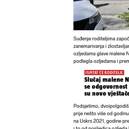
Suđenje roditeljima započe
zanemarivanja i zlostavljan
ozljedama glave malene Ni
podlegla ozljedama i prem
ISPITAT ĆE RODITELJE
Slučaj malene N
se odgovornost centra
su novo vještač
Podsjetimo, dvoipolgodišn
prije nešto više od godin
na Uskrs 2021. godine pre
i to od posljedica ozljeda 