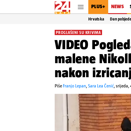
PLUS+
NEWS
Hrvatska
Dan pobjed
PROGLAŠENI SU KRIVIMA
VIDEO Pogleda
malene Nikoll
nakon izrican
Piše
Franjo Lepan
,
Sara Lea Čenić
,
srijeda,