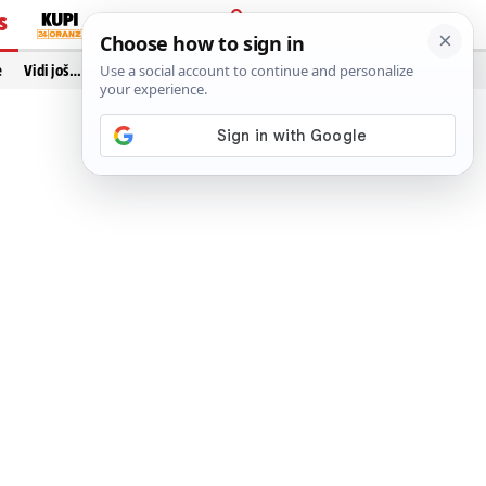
S
PRIJAVA
e
Vidi još…