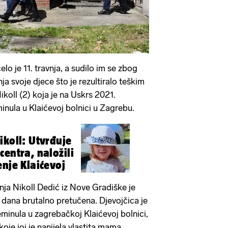
lo je 11. travnja, a sudilo im se zbog
ja svoje djece što je rezultiralo teškim
koll (2) koja je na Uskrs 2021.
inula u Klaićevoj bolnici u Zagrebu.
ikoll: Utvrđuje
, naložili
enje Klaićevoj
ja Nikoll Dedić iz Nove Gradiške je
u dana brutalno pretučena. Djevojčica je
minula u zagrebačkoj Klaićevoj bolnici,
koje joj je nanijela vlastita mama.