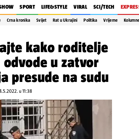
SHOW
SPORT
LIFE&STYLE
VIRAL
SCI/TECH
EXPRES
e
Crna kronika
Svijet
Rat u Ukrajini
Politika
Vrijeme
Kolumn
jte kako roditelje
 odvode u zatvor
ja presude na sudu
 4.5.2022. u 11:38