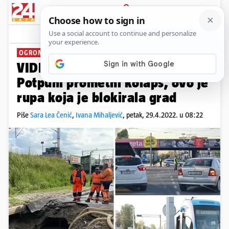
PRIJAVA
News
Komentari
99
OGROMNE GUŽVE NA CESTAMA
VIDEO Uživo iz centra Zagreba:
Potpuni prometni kolaps, ovo je
rupa koja je blokirala grad
Piše
Sara Lea Čenić
,
Ivana Mihaljević
,
petak, 29.4.2022. u 08:22