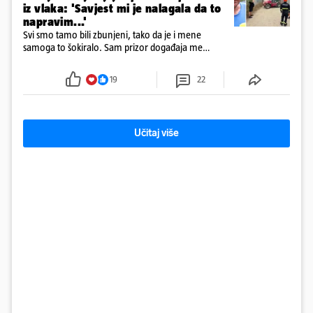
iz vlaka: 'Savjest mi je nalagala da to
napravim...'
Svi smo tamo bili zbunjeni, tako da je i mene
samoga to šokiralo. Sam prizor događaja me
šokirao kada sam vidio, rekao je Božidar Zrinski
19
22
Učitaj više