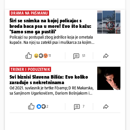
DRAMA NA PAŠMANU
Širi se snimka na kojoj policajac s
broda baca psa u more! Evo što kažu:
'Samo smo ga pustili'
Policajci su postupali zbog jedrilice koja je ometala
kupače. Na njoj su zatekli psa i muškarca za kojim
se od ranije trage. Muškarac je pružao otpor te su
ga uhitili, a psa je preuzeo komunalni redar
11
51
TRENER I PODUZETNIK
Svi biznisi Slavena Bilića: Evo koliko
zarađuje s nekretninama
Od 2021. suvlasnik je tvrtke F&amp;D RE Makarska,
sa Sanjinom Ugarkovićem, Dariom Bošnjakom i
Dobrislavom Hrkaćem. Tvrtka je registrirana za
poslovanje nekretninama, a od osnutka nema
2
7
zaposlenih