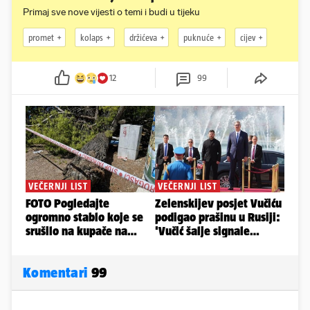
Primaj sve nove vijesti o temi i budi u tijeku
promet
kolaps
držićeva
puknuće
cijev
12
99
Komentari
99