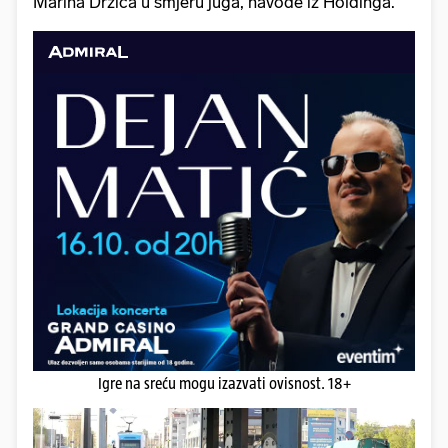
Marina Držića u smjeru juga, navode iz Holdinga.
Igre na sreću mogu izazvati ovisnost. 18+