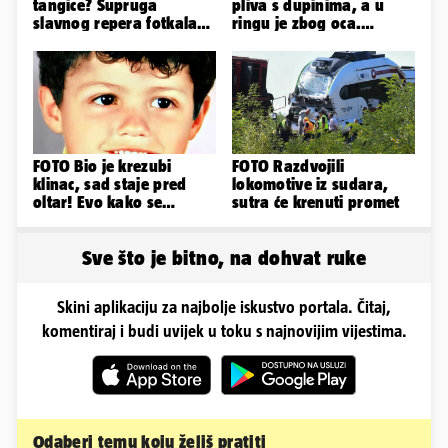
tangice? Supruga
pliva s dupinima, a u
slavnog repera fotkala
ringu je zbog oca.
se ispred auta i pokazala
Nedavno se i zaručila...
sve
FOTO Bio je krezubi
FOTO Razdvojili
klinac, sad staje pred
lokomotive iz sudara,
oltar! Evo kako se
sutra će krenuti promet
mijenjao jedan od
najvećih...
Sve što je bitno, na dohvat ruke
Skini aplikaciju za najbolje iskustvo portala. Čitaj,
komentiraj i budi uvijek u toku s najnovijim vijestima.
Odaberi temu koju želiš pratiti