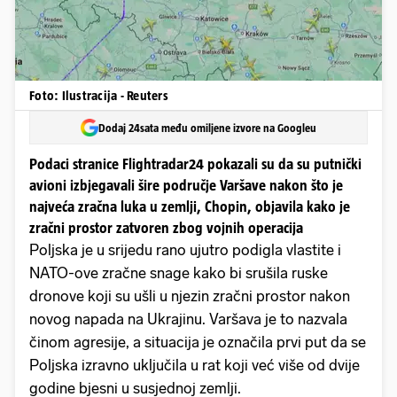
Foto: Ilustracija - Reuters
Dodaj 24sata među omiljene izvore na Googleu
Podaci stranice Flightradar24 pokazali su da su putnički
avioni izbjegavali šire područje Varšave nakon što je
najveća zračna luka u zemlji, Chopin, objavila kako je
zračni prostor zatvoren zbog vojnih operacija
Poljska je u srijedu rano ujutro podigla vlastite i
NATO-ove zračne snage kako bi srušila ruske
dronove koji su ušli u njezin zračni prostor nakon
novog napada na Ukrajinu. Varšava je to nazvala
činom agresije, a situacija je označila prvi put da se
Poljska izravno uključila u rat koji već više od dvije
godine bjesni u susjednoj zemlji.