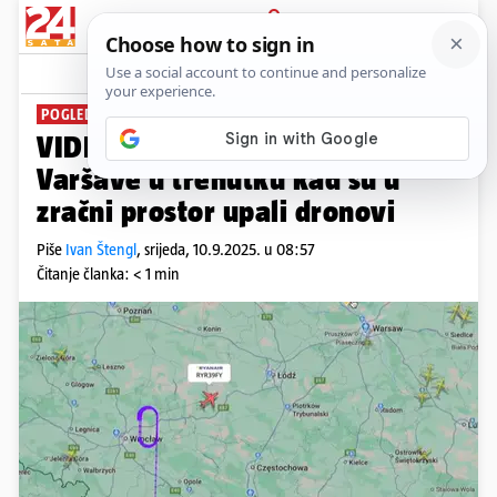
PRIJAVA
News
Komentari
13
POGLEDAJTE NA FLIGHT RADARU
VIDEO Pogledajte nebo iznad
Varšave u trenutku kad su u
zračni prostor upali dronovi
Piše
Ivan Štengl
,
srijeda, 10.9.2025. u 08:57
Čitanje članka: < 1 min