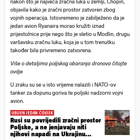
nakon što je najveća zračna luka u zemlji, Chopin,
objavila kako je zračni prostor zatvoren zbog
vojnih operacija. Istovremeno je zabilježeno da je
jedan avion Ryanaira morao kružiti iznad
prijestolnice prije nego što je sletio u Modlin, drugu
varšavsku zračnu luku, koja je u tom trenutku
također bila privremeno zatvorena.
Više o detaljima poljskog obaranja dronova čitajte
ovdje
U zraku su se u isto vrijeme nalazili i NATO-ov
tanker za dopunu goriva te poljski nadzorni vojni
avion.
UBIJEN JEDAN ČOVJEK
Rusi su povrijedili zračni prostor
Poljske, a ne jenjavaju niti
njihovi napadi na Ukrajinu...