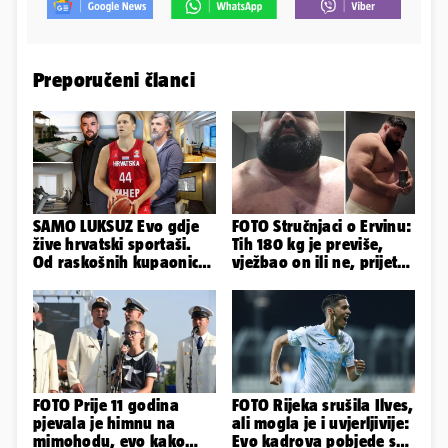
Preporučeni članci
SAMO LUKSUZ Evo gdje
FOTO Stručnjaci o Ervinu:
žive hrvatski sportaši.
Tih 180 kg je previše,
Od raskošnih kupaonica
vježbao on ili ne, prijete
pa do privatnog kina
mu mnoge komplikacije
FOTO Prije 11 godina
FOTO Rijeka srušila Ilves,
pjevala je himnu na
ali mogla je i uvjerljivije:
mimohodu, evo kako
Evo kadrova pobjede s