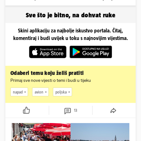
danas izgleda Mia
Rujevice
Negovetić
Sve što je bitno, na dohvat ruke
Skini aplikaciju za najbolje iskustvo portala. Čitaj,
komentiraj i budi uvijek u toku s najnovijim vijestima.
Odaberi temu koju želiš pratiti
Primaj sve nove vijesti o temi i budi u tijeku
napad
avion
poljska
13