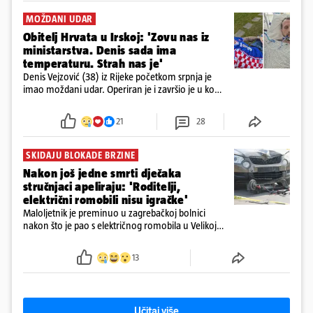
MOŽDANI UDAR
Obitelj Hrvata u Irskoj: 'Zovu nas iz
ministarstva. Denis sada ima
temperaturu. Strah nas je'
Denis Vejzović (38) iz Rijeke početkom srpnja je
imao moždani udar. Operiran je i završio je u komi.
Obitelj ga želi prebaciti u Hrvatsku, kažu kako
tamošnji liječnici ne vjeruju u oporavak: 'Imamo
21
28
72 sata'
SKIDAJU BLOKADE BRZINE
Nakon još jedne smrti dječaka
stručnjaci apeliraju: 'Roditelji,
električni romobili nisu igračke'
Maloljetnik je preminuo u zagrebačkoj bolnici
nakon što je pao s električnog romobila u Velikoj
Gorici. Liječnici: ‘Ozljede su sve jezivije’
13
Učitaj više