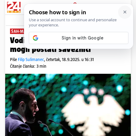
PRIJAVA
News
Komentari
1
ŠAH-MAT ZA IRAN
Vodili su pet ratova, a sada bi
mogli postati saveznici
Piše
Filip Sulimanec
,
četvrtak, 18.9.2025. u 16:31
Čitanje članka: 3 min