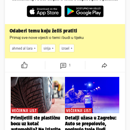
Odaberi temu koju želiš pratiti
Primaj sve nove vijesti o temi i budi u tijeku
ahmed al šara
sirija
izrael
1