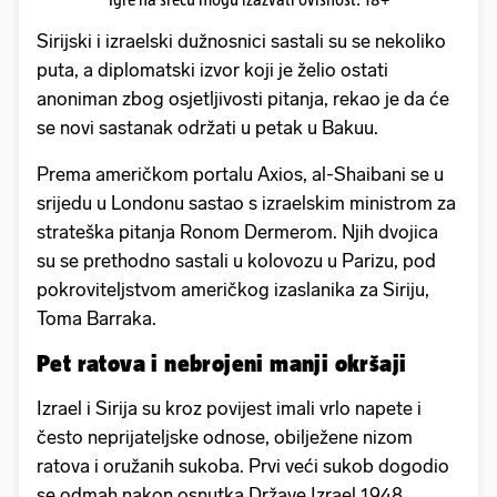
Sirijski i izraelski dužnosnici sastali su se nekoliko
puta, a diplomatski izvor koji je želio ostati
anoniman zbog osjetljivosti pitanja, rekao je da će
se novi sastanak održati u petak u Bakuu.
Prema američkom portalu Axios, al-Shaibani se u
srijedu u Londonu sastao s izraelskim ministrom za
strateška pitanja Ronom Dermerom. Njih dvojica
su se prethodno sastali u kolovozu u Parizu, pod
pokroviteljstvom američkog izaslanika za Siriju,
Toma Barraka.
Pet ratova i nebrojeni manji okršaji
Izrael i Sirija su kroz povijest imali vrlo napete i
često neprijateljske odnose, obilježene nizom
ratova i oružanih sukoba. Prvi veći sukob dogodio
se odmah nakon osnutka Države Izrael 1948.