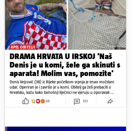
APEL OBITELJI
DRAMA HRVATA U IRSKOJ 'Naš
Denis je u komi, žele ga skinuti s
aparata! Molim vas, pomozite'
Denis Vejzović (38) iz Rijeke početkom srpnja je imao moždani
udar. Operiran je i završio je u komi. Obitelj ga želi prebaciti u
Hrvatsku, kažu kako tamošnji liječnici ne vjeruju u oporavak:
'Imamo 72 sata'
48
103