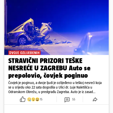
DVOJE OZLIJEĐENIH
STRAVIČNI PRIZORI TEŠKE
NESREĆE U ZAGREBU Auto se
prepolovio, čovjek poginuo
Čovjek je poginuo, a dvoje ljudi je ozlijeđeno u teškoj nesreći koja
se u srijedu oko 22 sata dogodila u Ulici dr. Luje Naletilića u
Odranskom Obrežu, u predgrađu Zagreba. Auto je iz zasad
neutvrđenih razloga sletio s kolnika, a od siline udara vozilo se
15
55
prepolovilo.