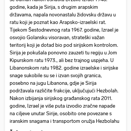
godine, kada je Sirija, s drugim arapskim
državama, napala novonastalu židovsku državu u
ratu koji je poznat kao Arapsko-izraelski rat.
Tijekom Šestodnevnog rata 1967. godine, Izrael je
osvojio Golansku visoravan, strateški važan
teritorij koji je dotad bio pod sirijskom kontrolom.
Sirija je pokušala ponovno zauzeti tu regiju u Jom
Kipurskom ratu 1973., ali bez trajnog uspjeha. U
Libanonskom ratu 1982. godine izraelske i sirijske
snage sukobile su se i izvan svojih granica,
posebno na jugu Libanona, gdje je Sirija
podržavala različite frakcije, uključujući Hezbolah.
Nakon izbijanja sirijskog građanskog rata 2011.
godine, Izrael je više puta izvodio zračne napade
na ciljeve unutar Sirije, osobito one povezane s
iranskim snagama i transportom oružja Hezbolahu