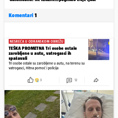
Komentari
1
NESREĆA U ODRANSKOM OBREŽU
TEŠKA PROMETNA Tri osobe ostale
zarobljene u autu, vatrogasci ih
spašavali
Tri osobe ostale su zarobljene u autu, na terenu su
vatrogasci, Hitna pomoć i policija
3
12