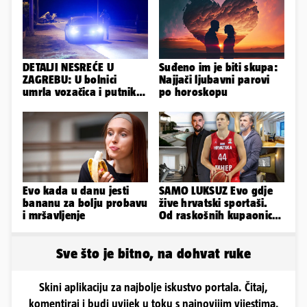
DETALJI NESREĆE U
Suđeno im je biti skupa:
ZAGREBU: U bolnici
Najjači ljubavni parovi
umrla vozačica i putnik,
po horoskopu
auto se u sudaru
prepolovio
Evo kada u danu jesti
SAMO LUKSUZ Evo gdje
bananu za bolju probavu
žive hrvatski sportaši.
i mršavljenje
Od raskošnih kupaonica
pa do privatnog kina
Sve što je bitno, na dohvat ruke
Skini aplikaciju za najbolje iskustvo portala. Čitaj,
komentiraj i budi uvijek u toku s najnovijim vijestima.