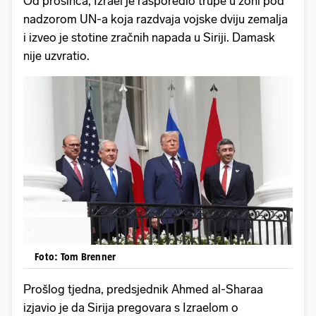
Od prosinca, Izrael je rasporedio trupe u zoni pod
nadzorom UN-a koja razdvaja vojske dviju zemalja
i izveo je stotine zračnih napada u Siriji. Damask
nije uzvratio.
Foto: Tom Brenner
Prošlog tjedna, predsjednik Ahmed al-Sharaa
izjavio je da Sirija pregovara s Izraelom o