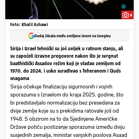
4
Foto: Khalil Ashawi
Dodaj 24sata među omiljene izvore na Googleu
Sirija i Izrael tehnički su još uvijek u ratnom stanju, ali
su započeli izravne pregovore nakon što je svrgnut
baathistički Assadov režim koji je vladao zemljom od
1970. do 2024. i usko surađivao s Teheranom i Quds
snagama
Sirija očekuje finalizaciju sigurnosnih i vojnih
sporazuma s Izraelom do kraja 2025. godine, što
bi predstavljalo normalizaciju bez presedana za
dvije zemlje koje su s prekidima ratovale još od
1948. S obzirom na to da Sjedinjene Američke
Države potiču postizanje sporazuma između dviju
susjednih zemalja, ministar vanjskih poslova Asaad