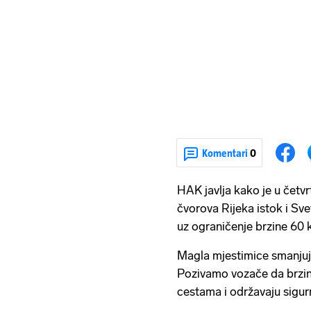
Komentari
0
HAK javlja kako je u četv
čvorova Rijeka istok i Sve
uz ograničenje brzine 60
Magla mjestimice smanjuje
Pozivamo vozače da brzinu
cestama i održavaju sigur