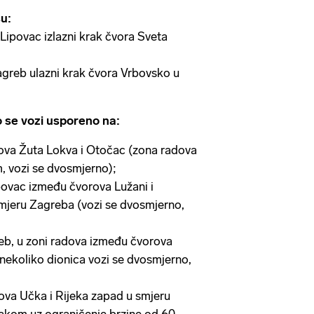
u:
ipovac izlazni krak čvora Sveta
agreb ulazni krak čvora Vrbovsko u
se vozi usporeno na:
ova Žuta Lokva i Otočac (zona radova
, vozi se dvosmjerno);
ovac između čvorova Lužani i
mjeru Zagreba (vozi se dvosmjerno,
eb, u zoni radova između čvorova
nekoliko dionica vozi se dvosmjerno,
ova Učka i Rijeka zapad u smjeru