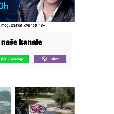
u mogu izazvati ovisnost. 18+
i naše kanale