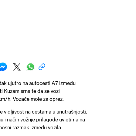
rtak ujutro na autocesti A7 između
ti Kuzam srna te da se vozi
 km/h. Vozače mole za oprez.
 vidljivost na cestama u unutrašnjosti.
 i način vožnje prilagode uvjetima na
nosni razmak između vozila.