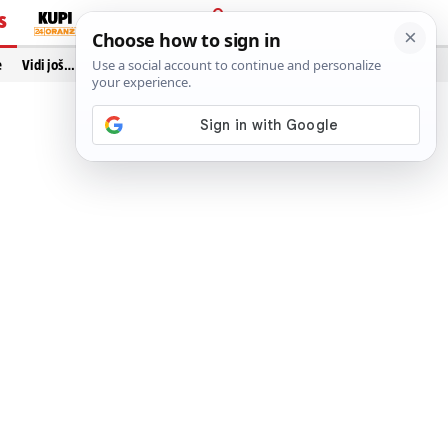
S
PRIJAVA
e
Vidi još…