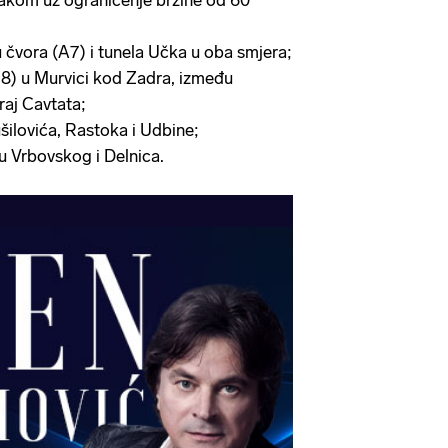
trakom uz ograničenje brzine od 60
 čvora (A7) i tunela Učka u oba smjera;
C8) u Murvici kod Zadra, između
raj Cavtata;
šilovića, Rastoka i Udbine;
u Vrbovskog i Delnica.