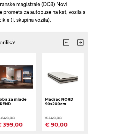
dranske magistrale (DC8) Novi
e prometa za autobuse na kat, vozila s
le (I. skupina vozila).