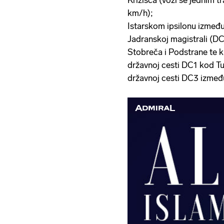
Križišća (vozi se jednim 
km/h);
Istarskom ipsilonu između
Jadranskoj magistrali (D
Stobreča i Podstrane te k
državnoj cesti DC1 kod Tu
državnoj cesti DC3 izmeđ