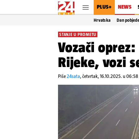
PLUS+
NEWS
Hrvatska
Dan pobjed
STANJE U PROMETU
Vozači oprez:
Rijeke, vozi 
Piše
24sata
,
četvrtak, 16.10.2025. u 06:58