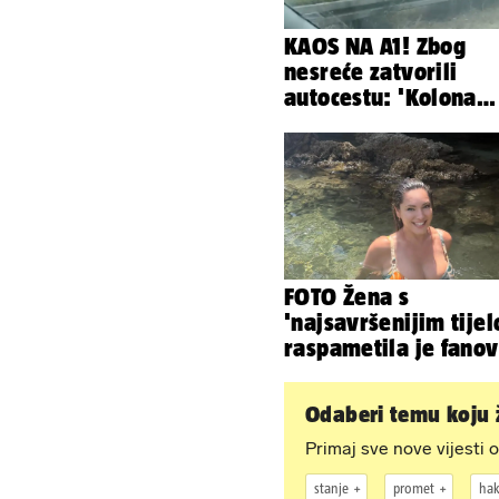
KAOS NA A1! Zbog
nesreće zatvorili
autocestu: 'Kolona
prema Zagrebu je ok
km...'
FOTO Žena s
'najsavršenijim tije
raspametila je fano
zaigranim fotkama i
plićaka
Odaberi temu koju ž
Primaj sve nove vijesti o
stanje
promet
ha