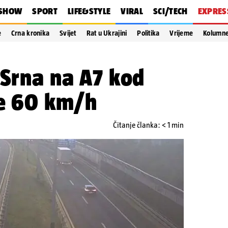
SHOW
SPORT
LIFE&STYLE
VIRAL
SCI/TECH
EXPRES
e
Crna kronika
Svijet
Rat u Ukrajini
Politika
Vrijeme
Kolumn
 Srna na A7 kod
se 60 km/h
Čitanje članka: < 1 min