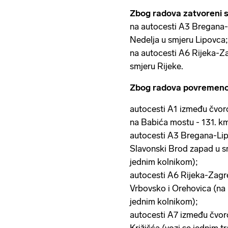
Zbog radova zatvoreni s
na autocesti A3 Bregana-L
Nedelja u smjeru Lipovca;
na autocesti A6 Rijeka-Z
smjeru Rijeke.
Zbog radova povremeno 
autocesti A1 između čvor
na Babića mostu - 131. km
autocesti A3 Bregana-Lip
Slavonski Brod zapad u s
jednim kolnikom);
autocesti A6 Rijeka-Zagr
Vrbovsko i Orehovica (na 
jednim kolnikom);
autocesti A7 između čvor