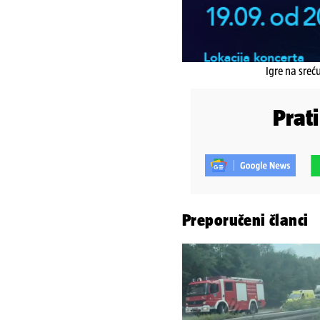
Igre na sreć
Prat
Preporučeni članci