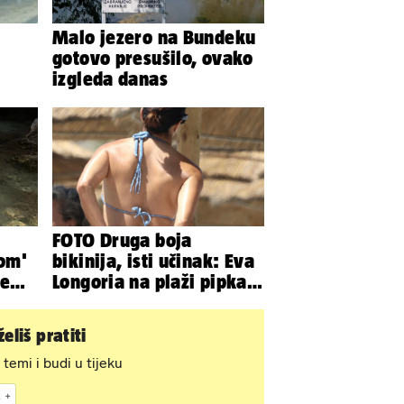
Malo jezero na Bundeku
gotovo presušilo, ovako
izgleda danas
o 9
FOTO Druga boja
lom'
bikinija, isti učinak: Eva
ve
Longoria na plaži pipkala
z
svoje zanosne obline
eliš pratiti
 temi i budi u tijeku
k