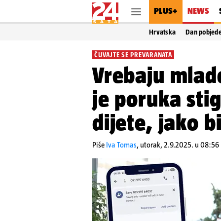
PLUS+
NEWS
Hrvatska
Dan pobjed
ČUVAJTE SE PREVARANATA
Vrebaju mlad
je poruka sti
dijete, jako b
Piše
Iva Tomas
,
utorak, 2.9.2025. u 08:56