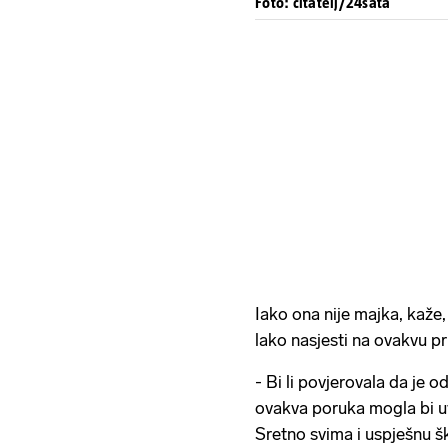
Foto: čitatelj/24sata
Iako ona nije majka, kaže
lako nasjesti na ovakvu pr
- Bi li povjerovala da je 
ovakva poruka mogla bi uv
Sretno svima i uspješnu šk