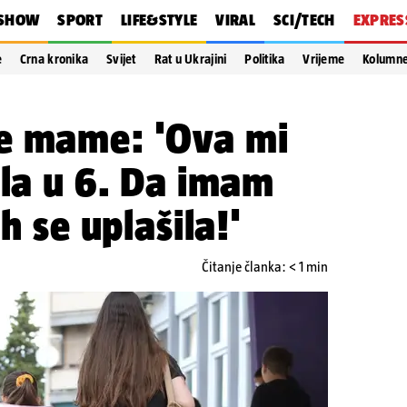
SHOW
SPORT
LIFE&STYLE
VIRAL
SCI/TECH
EXPRES
e
Crna kronika
Svijet
Rat u Ukrajini
Politika
Vrijeme
Kolumn
e mame: 'Ova mi
gla u 6. Da imam
ih se uplašila!'
Čitanje članka: < 1 min