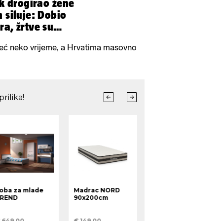
ik drogirao žene
 siluje: Dobio
ra, žrtve su
i već neko vrijeme, a Hrvatima masovno