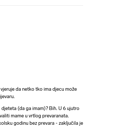
, vjeruje da netko tko ima djecu može
ijevaru.
od djeteta (da ga imam)? Bih. U 6 ujutro
aliti mame u vrtlog prevaranata.
olsku godinu bez prevara - zaključila je