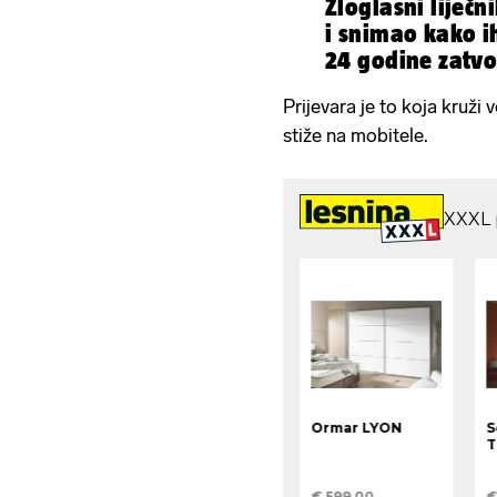
Zloglasni liječn
i snimao kako ih
24 godine zatvo
bijesne
Prijevara je to koja kruž
stiže na mobitele.