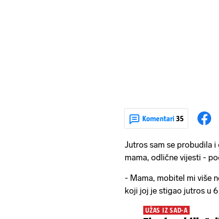
Komentari
35
Jutros sam se probudila i
mama, odlične vijesti - poč
- Mama, mobitel mi više ne
koji joj je stigao jutros u 6
UŽAS IZ SAD-A