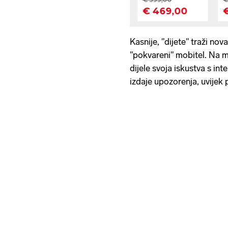
Kasnije, "dijete" traži nov
"pokvareni" mobitel. Na me
dijele svoja iskustva s int
izdaje upozorenja, uvijek