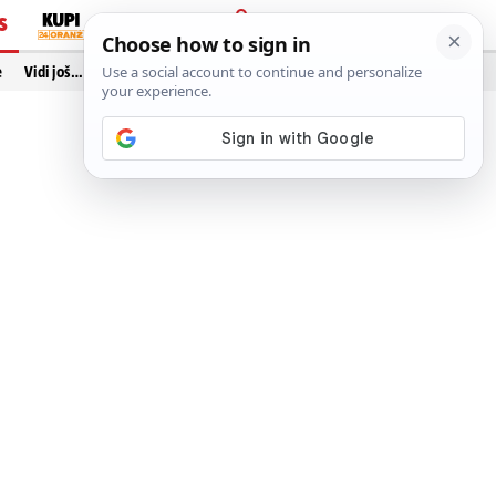
S
PRIJAVA
e
Vidi još…